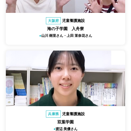
児童養護施設
大阪府
海の子学園 入舟寮
山川 樹里さん・上田 茉奈花さん
児童養護施設
兵庫県
双葉学園
渡辺 美優さん