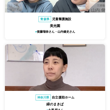
児童養護施設
青森県
美光園
後藤瑠奈さん・山内健史さん
自立援助ホーム
神奈川県
緑のまきば
土屋 明さん