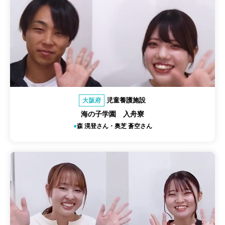
児童養護施設
大阪府
海の子学園 入舟寮
森 滉登さん・奥芝 蒼空さん