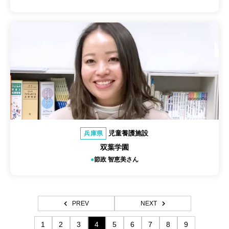
児童養護施設
兵庫県
双葉学園
節政 智恵美さん
PREV
NEXT
1
2
3
4
5
6
7
8
9