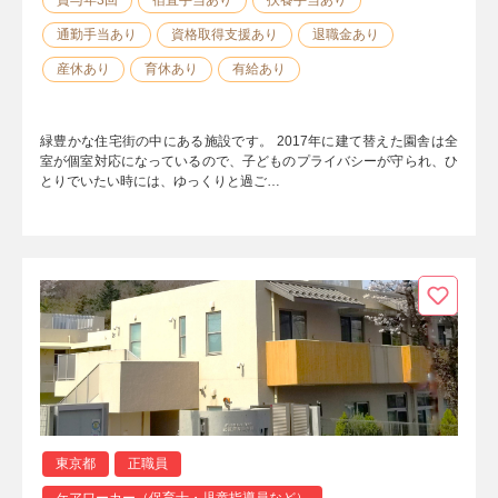
通勤手当あり
資格取得支援あり
退職金あり
産休あり
育休あり
有給あり
緑豊かな住宅街の中にある施設です。 2017年に建て替えた園舎は全
室が個室対応になっているので、子どものプライバシーが守られ、ひ
とりでいたい時には、ゆっくりと過ご…
東京都
正職員
ケアワーカー（保育士・児童指導員など）