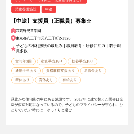
児童養護施設
中途
【中途】支援員（正職員）募集☆
武蔵野児童学園
東京都八王子市元八王子町2-1326
子どもの権利擁護の取組み｜職員教育・研修に注力｜若手職
員多数
賞与年3回
宿直手当あり
扶養手当あり
通勤手当あり
資格取得支援あり
退職金あり
産休あり
育休あり
有給あり
緑豊かな住宅街の中にある施設です。 2017年に建て替えた園舎は全
室が個室対応になっているので、子どものプライバシーが守られ、ひ
とりでいたい時には、ゆっくりと過ご…