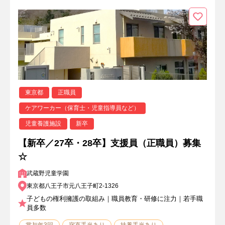
東京都
正職員
ケアワーカー（保育士・児童指導員など）
児童養護施設
新卒
【新卒／27卒・28卒】支援員（正職員）募集
☆
武蔵野児童学園
東京都八王子市元八王子町2-1326
子どもの権利擁護の取組み｜職員教育・研修に注力｜若手職
員多数
賞与年3回
宿直手当あり
扶養手当あり