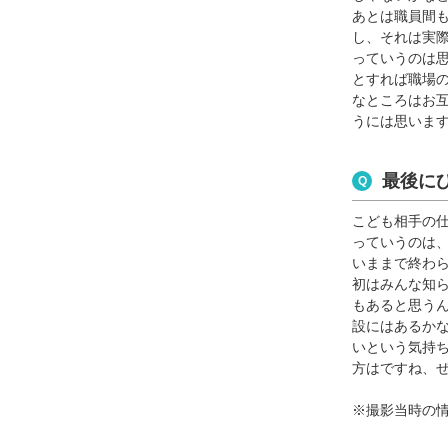
あとは職員間
し、それは実
っていうのは
とすれば職場
なところはお
うには思いま
最後に
こども相手の
っていうのは
いままで終わ
初はみんな知
もあると思う
設にはあるか
いという気持
方はですね、
※撮影当時の