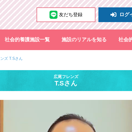
ログ
友だち登録
社会的養護施設一覧
施設のリアルを知る
社会
ンズ T.Sさん
広尾フレンズ
T.Sさん