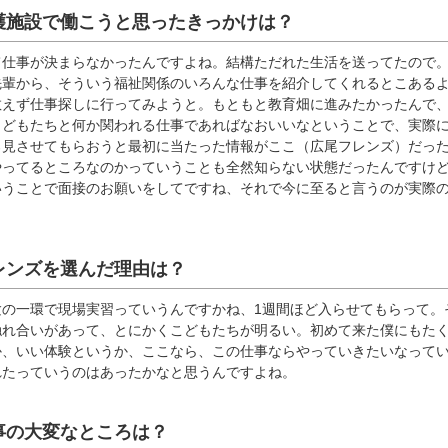
護施設で働こうと思ったきっかけは？
て仕事が決まらなかったんですよね。結構ただれた生活を送ってたので
先輩から、そういう福祉関係のいろんな仕事を紹介してくれるとこある
敢えず仕事探しに行ってみようと。もともと教育畑に進みたかったんで
こどもたちと何か関われる仕事であればなおいいなということで、実際
ろ見させてもらおうと最初に当たった情報がここ（広尾フレンズ）だっ
やってるところなのかっていうことも全然知らない状態だったんですけ
いうことで面接のお願いをしてですね、それで今に至ると言うのが実際
レンズを選んだ理由は？
験の一環で現場実習っていうんですかね、1週間ほど入らせてもらって。
触れ合いがあって、とにかくこどもたちが明るい。初めて来た僕にもた
か、いい体験というか、ここなら、この仕事ならやっていきたいなって
れたっていうのはあったかなと思うんですよね。
事の大変なところは？