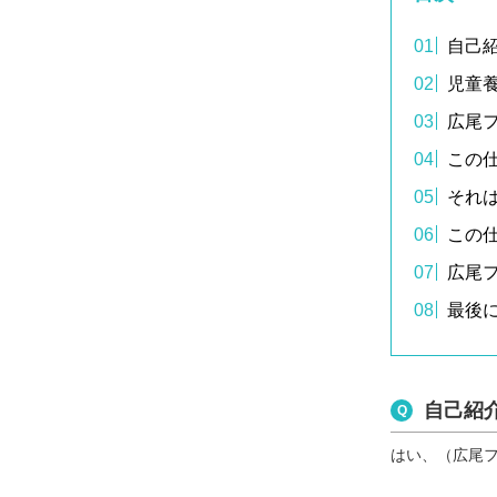
自己
児童
広尾
この
それ
この
広尾
最後
自己紹
はい、（広尾フ