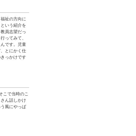
。福祉の方向に
よという紹介を
、教員志望だっ
に行ってみて、
たんです。児童
ど、とにかく仕
のきっかけです
そこで当時のこ
くさん話しかけ
いう風にやっぱ