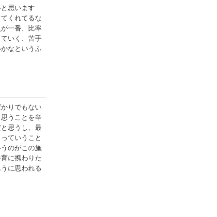
いと思います
してくれてるな
員が一番、比率
していく、苦手
いかなというふ
ばかりでもない
て思うことを辛
だと思うし、最
うっていうこと
いうのがこの施
養育に携わりた
ふうに思われる