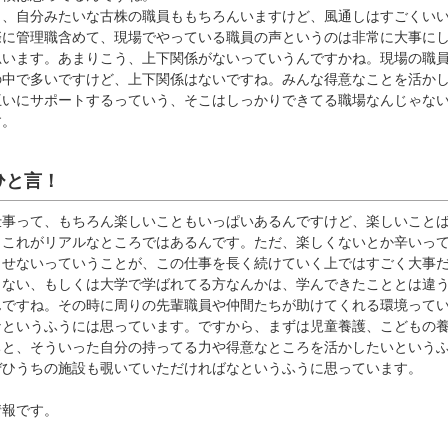
も、自分みたいな古株の職員ももちろんいますけど、風通しはすごくい
際に管理職含めて、現場でやっている職員の声というのは非常に大事に
思います。あまりこう、上下関係がないっていうんですかね。現場の職
の中で多いですけど、上下関係はないですね。みんな得意なことを活か
互いにサポートするっていう、そこはしっかりできてる職場なんじゃな
す。
ひと言！
仕事って、もちろん楽しいこともいっぱいあるんですけど、楽しいこと
、これがリアルなところではあるんです。ただ、楽しくないとか辛いっ
らせないっていうことが、この仕事を長く続けていく上ではすごく大事
らない、もしくは大学で学ばれてる方なんかは、学んできたこととは違
んですね。その時に周りの先輩職員や仲間たちが助けてくれる環境って
なというふうには思っています。ですから、まずは児童養護、こどもの
ちと、そういった自分の持ってる力や得意なところを活かしたいという
ぜひうちの施設も覗いていただければなというふうに思っています。
情報です。