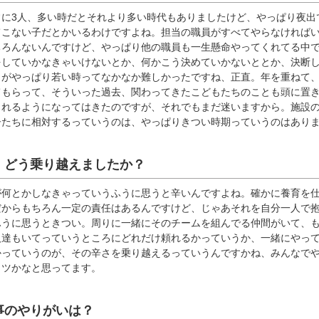
常に3人、多い時だとそれより多い時代もありましたけど、やっぱり夜出
てこない子だとかいるわけですよね。担当の職員がすべてやらなければ
ちろんないんですけど、やっぱり他の職員も一生懸命やってくれてる中
をしていかなきゃいけないとか、何かこう決めていかないととか、決断
こがやっぱり若い時ってなかなか難しかったですね、正直。年を重ねて
てもらって、そういった過去、関わってきたこどもたちのことも頭に置
られるようになってはきたのですが、それでもまだ迷いますから。施設
子たちに相対するっていうのは、やっぱりきつい時期っていうのはあり
、どう乗り越えましたか？
が何とかしなきゃっていうふうに思うと辛いんですよね。確かに養育を
だからもちろん一定の責任はあるんですけど、じゃあそれを自分一人で
ふうに思うときつい。周りに一緒にそのチームを組んでる仲間がいて、
人達もいてっていうところにどれだけ頼れるかっていうか、一緒にやっ
かっていうのが、その辛さを乗り越えるっていうんですかね、みんなで
コツかなと思ってます。
事のやりがいは？