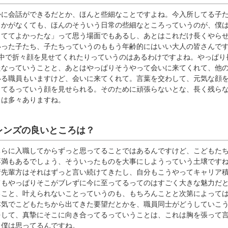
かに会話ができるだとか、ほんと些細なことですよね。今入所してる子
とかがなくても、ほんのそういう日常の些細なところっていうのが、僕
っててよかったな」って思う場面でもあるし、あとはこれだけ長くやら
いった子たち、子たちっていうのももう年齢的にはいい大人の皆さんで
の中で折々顔を見せてくれたりっていうのはあるわけですよね。やっぱり
たなっていうことと、あとはやっぱりそうやって会いに来てくれて、他
いる職員もいますけど、会いに来てくれて。言葉を交わして、元気な顔
ってるっていう顔を見せられる。そのために頑張らないとな、長く残ら
とは多々ありますね。
レンズの良いところは？
ちらに入職してからずっと思ってることではあるんですけど、こどもた
不満もあるでしょう、そういったものを大事にしようっていう土壌です
諸先輩方はそれはずっと言い続けてきたし、自分もこうやってキャリア
てもやっぱりそこがブレずに今に至ってるってのはすごく大きな魅力だ
ること、叶えられないことっていうのも、もちろんことと次第によって
本気でこどもたちから出てきた要望だとかを、職員同士がどうしていこ
をして、真摯にそこに向き合ってるっていうことは、これは胸を張って
と僕は思ってるんですね。