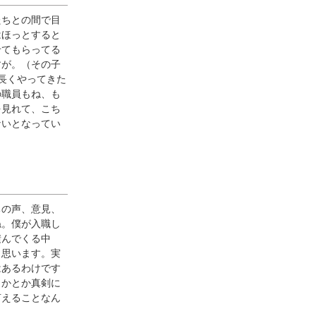
たちとの間で目
はほっとすると
せてもらってる
すが。（その子
長くやってきた
の職員もね、も
を見れて、こち
ないとなってい
ちの声、意見、
ね。僕が入職し
積んでくる中
と思います。実
はあるわけです
うかとか真剣に
言えることなん