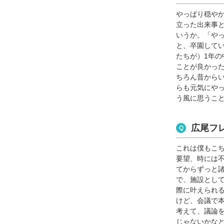
やっぱり穏や
立った出来事
いうか。「や
と、卒園して
たちが）1年
ことが良かっ
ちろん昔から
らも元気にや
う風に思うこ
広尾フ
これは僕もこ
要望、時には
てからずっと
で、施設とし
際に叶えられ
けど、会議で
考えて、議論
じゃないかな