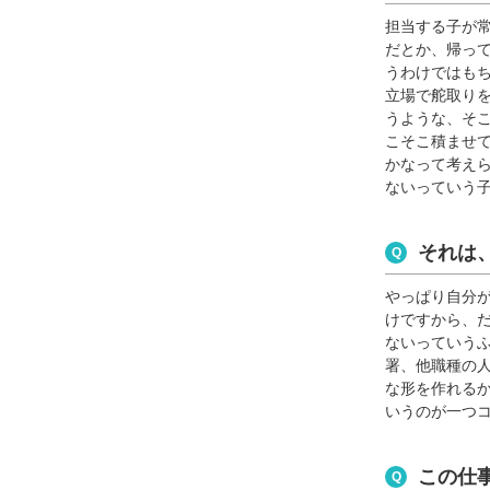
担当する子が
だとか、帰っ
うわけではも
立場で舵取り
うような、そ
こそこ積ませ
かなって考え
ないっていう
それは
やっぱり自分
けですから、
ないっていう
署、他職種の
な形を作れる
いうのが一つ
この仕