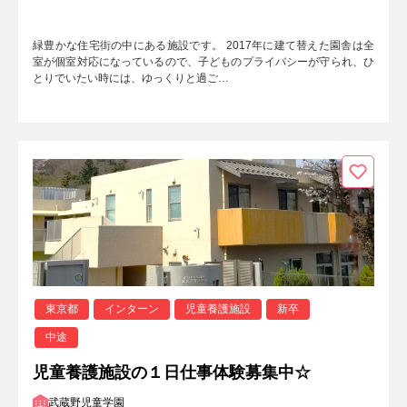
緑豊かな住宅街の中にある施設です。 2017年に建て替えた園舎は全
室が個室対応になっているので、子どものプライバシーが守られ、ひ
とりでいたい時には、ゆっくりと過ご…
東京都
インターン
児童養護施設
新卒
中途
児童養護施設の１日仕事体験募集中☆
武蔵野児童学園