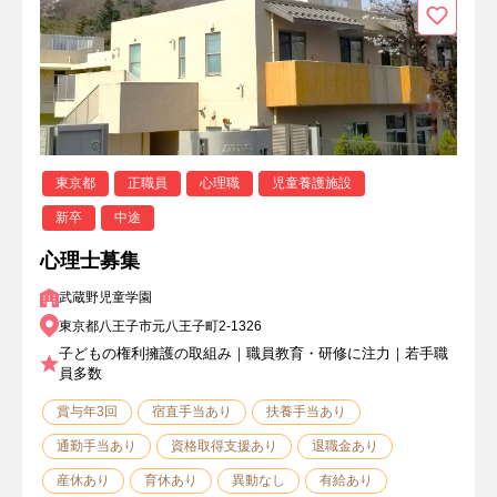
東京都
正職員
心理職
児童養護施設
新卒
中途
心理士募集
武蔵野児童学園
東京都八王子市元八王子町2-1326
子どもの権利擁護の取組み｜職員教育・研修に注力｜若手職
員多数
賞与年3回
宿直手当あり
扶養手当あり
通勤手当あり
資格取得支援あり
退職金あり
産休あり
育休あり
異動なし
有給あり