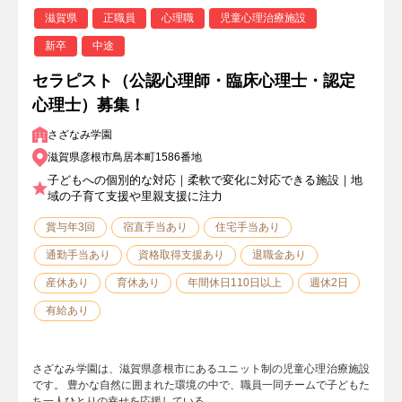
滋賀県
正職員
心理職
児童心理治療施設
新卒
中途
セラピスト（公認心理師・臨床心理士・認定
心理士）募集！
さざなみ学園
滋賀県彦根市鳥居本町1586番地
子どもへの個別的な対応｜柔軟で変化に対応できる施設｜地
域の子育て支援や里親支援に注力
賞与年3回
宿直手当あり
住宅手当あり
通勤手当あり
資格取得支援あり
退職金あり
産休あり
育休あり
年間休日110日以上
週休2日
有給あり
さざなみ学園は、滋賀県彦根市にあるユニット制の児童心理治療施設
です。 豊かな自然に囲まれた環境の中で、職員一同チームで子どもた
ち一人ひとりの幸せを応援している…