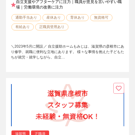
自立支援やアフターケアに注力｜職員が意見を言いやすい職
場｜労働環境の改善に注力
通勤手当あり
産休あり
育休あり
無資格可
有給あり
正職員登用あり
＼2023年5月に開設／ 自立援助ホームもみじは、滋賀県の彦根市にあ
り修学、就職に便利な立地にあります。 様々な事情を抱えた子どもた
ちが就労・就学しながら、自立…
滋賀県
正職員