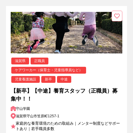
滋賀県
正職員
ケアワーカー（保育士・児童指導員など）
児童養護施設
新卒
中途
【新卒】【中途】養育スタッフ（正職員）募
集中！！
守山学園
滋賀県守山市笠原町1257-1
家庭的な養育環境のための取組み｜メンター制度などサポー
トあり｜若手職員多数