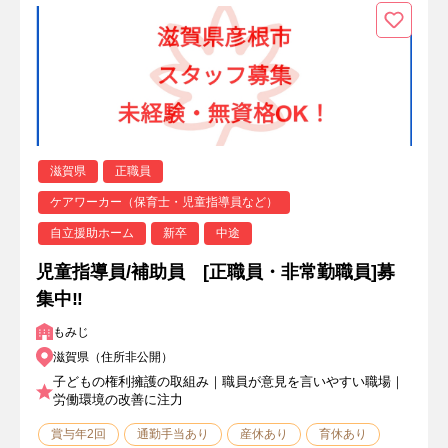
滋賀県
正職員
ケアワーカー（保育士・児童指導員など）
自立援助ホーム
新卒
中途
児童指導員/補助員 [正職員・非常勤職員]募
集中‼
もみじ
滋賀県（住所非公開）
子どもの権利擁護の取組み｜職員が意見を言いやすい職場｜
労働環境の改善に注力
賞与年2回
通勤手当あり
産休あり
育休あり