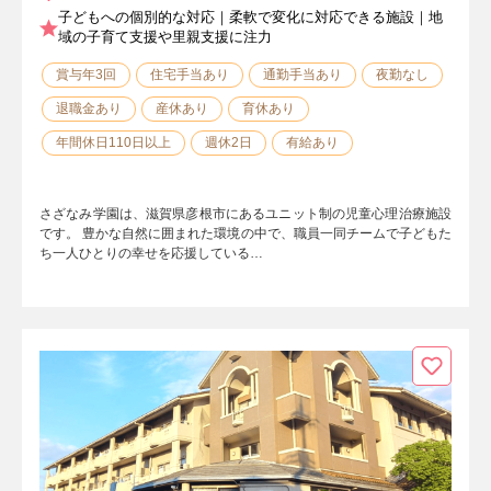
子どもへの個別的な対応｜柔軟で変化に対応できる施設｜地
域の子育て支援や里親支援に注力
賞与年3回
住宅手当あり
通勤手当あり
夜勤なし
退職金あり
産休あり
育休あり
年間休日110日以上
週休2日
有給あり
さざなみ学園は、滋賀県彦根市にあるユニット制の児童心理治療施設
です。 豊かな自然に囲まれた環境の中で、職員一同チームで子どもた
ち一人ひとりの幸せを応援している…