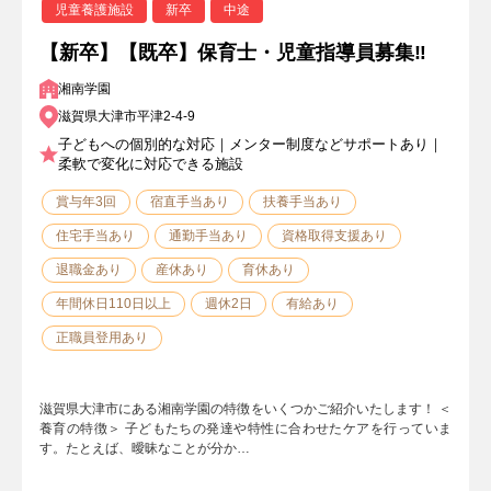
児童養護施設
新卒
中途
【新卒】【既卒】保育士・児童指導員募集‼
湘南学園
滋賀県大津市平津2-4-9
子どもへの個別的な対応｜メンター制度などサポートあり｜
柔軟で変化に対応できる施設
賞与年3回
宿直手当あり
扶養手当あり
住宅手当あり
通勤手当あり
資格取得支援あり
退職金あり
産休あり
育休あり
年間休日110日以上
週休2日
有給あり
正職員登用あり
滋賀県大津市にある湘南学園の特徴をいくつかご紹介いたします！ ＜
養育の特徴＞ 子どもたちの発達や特性に合わせたケアを行っていま
す。たとえば、曖昧なことが分か…