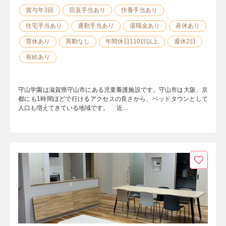
賞与年3回
宿直手当あり
扶養手当あり
住宅手当あり
通勤手当あり
退職金あり
産休あり
育休あり
異動なし
年間休日110日以上
週休2日
有給あり
守山学園は滋賀県守山市にある児童養護施設です。守山市は大阪、京
都にも1時間ほどで行けるアクセスの良さから、ベッドタウンとして
人口も増えてきている地域です。 近…