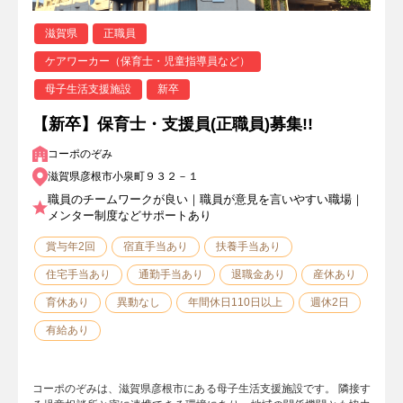
滋賀県
正職員
ケアワーカー（保育士・児童指導員など）
母子生活支援施設
新卒
【新卒】保育士・支援員(正職員)募集!!
コーポのぞみ
滋賀県彦根市小泉町９３２－１
職員のチームワークが良い｜職員が意見を言いやすい職場｜
メンター制度などサポートあり
賞与年2回
宿直手当あり
扶養手当あり
住宅手当あり
通勤手当あり
退職金あり
産休あり
育休あり
異動なし
年間休日110日以上
週休2日
有給あり
コーポのぞみは、滋賀県彦根市にある母子生活支援施設です。 隣接す