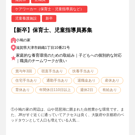
ケアワーカー（保育士・児童指導員など）
児童養護施設
新卒
【新卒】保育士、児童指導員募集
小鳩の家
滋賀県大津市錦織1丁目10番21号
家庭的な養育環境のための取組み｜子どもへの個別的な対応
｜職員のチームワークが良い
賞与年3回
宿直手当あり
扶養手当あり
住宅手当あり
通勤手当あり
退職金あり
産休あり
育休あり
年間休日110日以上
週休2日
有給あり
①小鳩の家の周辺は、山や琵琶湖に囲まれた自然豊かな環境です。ま
た、JRがすぐ近くに通っていてアクセスは良く、大阪府や京都府のベ
ッドタウンとして人口も増えている人気…