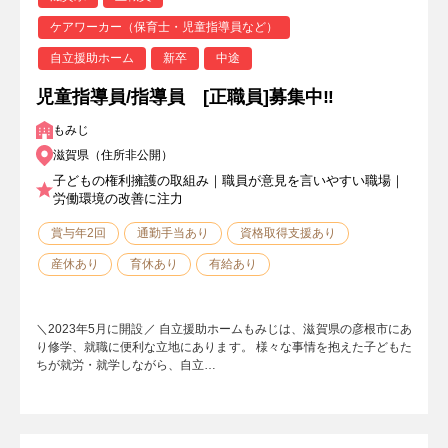
ケアワーカー（保育士・児童指導員など）
自立援助ホーム
新卒
中途
児童指導員/指導員 [正職員]募集中‼
もみじ
滋賀県（住所非公開）
子どもの権利擁護の取組み｜職員が意見を言いやすい職場｜
労働環境の改善に注力
賞与年2回
通勤手当あり
資格取得支援あり
産休あり
育休あり
有給あり
＼2023年5月に開設／ 自立援助ホームもみじは、滋賀県の彦根市にあ
り修学、就職に便利な立地にあります。 様々な事情を抱えた子どもた
ちが就労・就学しながら、自立…