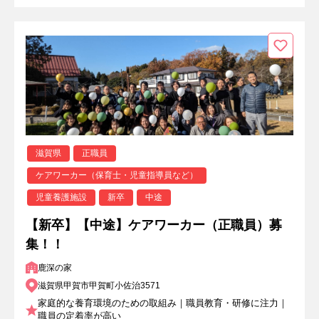
滋賀県
正職員
ケアワーカー（保育士・児童指導員など）
児童養護施設
新卒
中途
【新卒】【中途】ケアワーカー（正職員）募
集！！
鹿深の家
滋賀県甲賀市甲賀町小佐治3571
家庭的な養育環境のための取組み｜職員教育・研修に注力｜
職員の定着率が高い