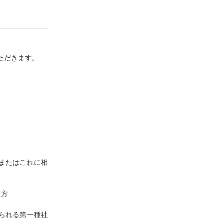
ただきます。
またはこれに相
た方
られる第一種社