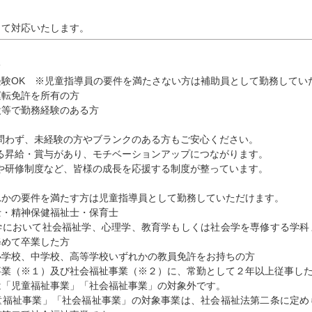
して対応いたします。
経験OK ※児童指導員の要件を満たさない方は補助員として勤務してい
運転免許を所有の方
設等で勤務経験のある方
は問わず、未経験の方やブランクのある方もご安心ください。
よる昇給・賞与があり、モチベーションアップにつながります。
援や研修制度など、皆様の成長を応援する制度が整っています。
れかの要件を満たす方は児童指導員として勤務していただけます。
・精神保健福祉士・保育士
において社会福祉学、心理学、教育学もしくは社会学を専修する学科
修めて卒業した方
学校、中学校、高等学校いずれかの教員免許をお持ちの方
業（※１）及び社会福祉事業（※２）に、常勤として２年以上従事し
「児童福祉事業」「社会福祉事業」の対象外です。
福祉事業」「社会福祉事業」の対象事業は、社会福祉法第二条に定め