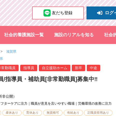
ログ
友だち登録
社会的養護施設一覧
施設のリアルを知る
社会
滋賀県
県
非常勤職員
指導員
自立援助ホーム
新卒
中途
員/指導員・補助員[非常勤職員]募集中‼
所非公開）
アフターケアに注力｜職員が意見を言いやすい職場｜労働環境の改善に注力
産休あり
育休あり
無資格可
有給あり
正職員登用あり