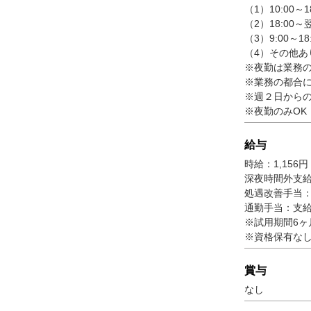
（1）10:00～
（2）18:00～
（3）9:00～1
（4）その他あ
※夜勤は業務
※業務の都合
※週２日からの
※夜勤のみOK
給与
時給：1,156円
深夜時間外支給
処遇改善手当：
通勤手当：支
※試用期間6ヶ
※資格保有な
賞与
なし