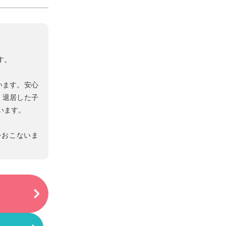
す。
います。安心
。退居した子
います。
をおこないま
。