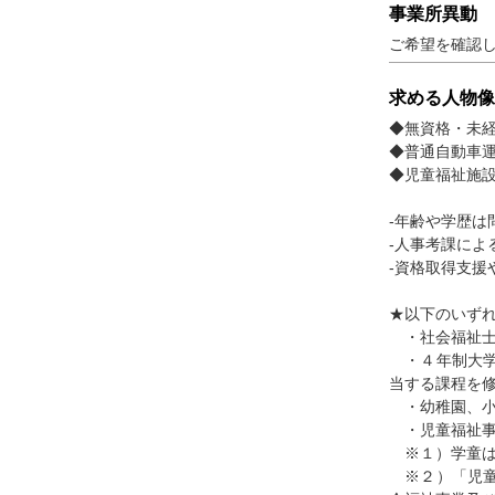
事業所異動
ご希望を確認
求める人物像
◆無資格・未
◆普通自動車
◆児童福祉施
-年齢や学歴
-人事考課に
-資格取得支
★以下のいず
・社会福祉士
・４年制大学
当する課程を
・幼稚園、小
・児童福祉事
※１）学童は
※２）「児童