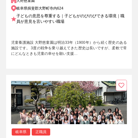
大野慈童園
岐阜県揖斐郡大野町寺内624
子どもの意思を尊重する｜子どもがのびのびできる環境｜職
員が意見を言いやすい職場
児童養護施設 大野慈童園は明治33年（1900年）から続く歴史のある
施設です。 3度の戦争を乗り越えてきた歴史は長いですが、柔軟で常
にどんなときも児童の幸せを願い支援…
岐阜県
正職員