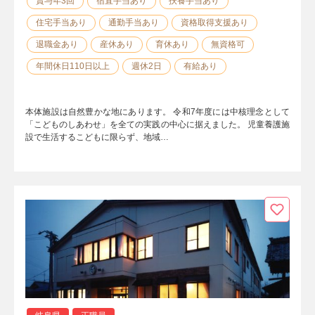
賞与年3回
宿直手当あり
扶養手当あり
住宅手当あり
通勤手当あり
資格取得支援あり
退職金あり
産休あり
育休あり
無資格可
年間休日110日以上
週休2日
有給あり
本体施設は自然豊かな地にあります。 令和7年度には中核理念として
「こどものしあわせ」を全ての実践の中心に据えました。 児童養護施
設で生活するこどもに限らず、地域…