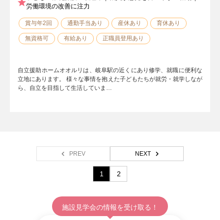
労働環境の改善に注力
賞与年2回
通勤手当あり
産休あり
育休あり
無資格可
有給あり
正職員登用あり
自立援助ホームオオルリは、岐阜駅の近くにあり修学、就職に便利な
立地にあります。 様々な事情を抱えた子どもたちが就労・就学しなが
ら、自立を目指して生活していま…
PREV
NEXT
1
2
施設見学会の情報を受け取る！