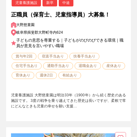
児童養護施設
新卒
中途
正職員（保育士、児童指導員）大募集！
大野慈童園
岐阜県揖斐郡大野町寺内624
子どもの意思を尊重する｜子どもがのびのびできる環境｜職
員が意見を言いやすい職場
賞与年2回
宿直手当あり
扶養手当あり
住宅手当あり
通勤手当あり
退職金あり
産休あり
育休あり
週休2日
有給あり
児童養護施設 大野慈童園は明治33年（1900年）から続く歴史のある
施設です。 3度の戦争を乗り越えてきた歴史は長いですが、柔軟で常
にどんなときも児童の幸せを願い支援…