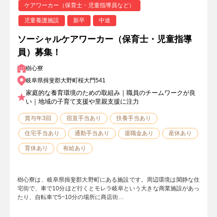
ケアワーカー（保育士・児童指導員など）
児童養護施設
新卒
中途
ソーシャルケアワーカー（保育士・児童指導
員）募集！
樹心寮
岐阜県揖斐郡大野町桜大門541
家庭的な養育環境のための取組み｜職員のチームワークが良
い｜地域の子育て支援や里親支援に注力
賞与年3回
宿直手当あり
扶養手当あり
住宅手当あり
通勤手当あり
退職金あり
産休あり
育休あり
有給あり
樹心寮は、岐阜県揖斐郡大野町にある施設です。周辺環境は閑静な住
宅街で、車で10分ほど行くとモレラ岐阜という大きな商業施設があっ
たり、自転車で5~10分の場所に商店街…