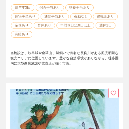
賞与年3回
宿直手当あり
扶養手当あり
住宅手当あり
通勤手当あり
夜勤なし
退職金あり
産休あり
育休あり
年間休日110日以上
週休2日
有給あり
当施設は、岐阜城や金華山、鵜飼いで有名な長良川がある風光明媚な
観光エリアに位置しています。豊かな自然環境がありながら、徒歩圏
内に大型商業施設や飲食店が揃う市街…