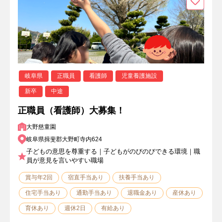
岐阜県
正職員
看護師
児童養護施設
新卒
中途
正職員（看護師）大募集！
大野慈童園
岐阜県揖斐郡大野町寺内624
子どもの意思を尊重する｜子どもがのびのびできる環境｜職
員が意見を言いやすい職場
賞与年2回
宿直手当あり
扶養手当あり
住宅手当あり
通勤手当あり
退職金あり
産休あり
育休あり
週休2日
有給あり