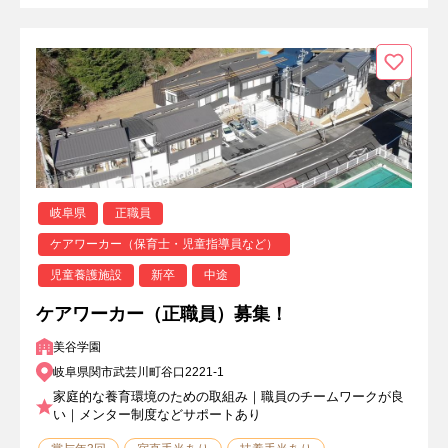
岐阜県
正職員
ケアワーカー（保育士・児童指導員など）
児童養護施設
新卒
中途
ケアワーカー（正職員）募集！
美谷学園
岐阜県関市武芸川町谷口2221-1
家庭的な養育環境のための取組み｜職員のチームワークが良
い｜メンター制度などサポートあり