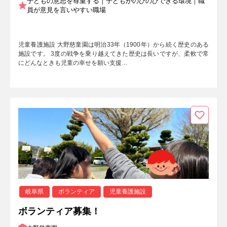
子どもの意思を尊重する｜子どもがのびのびできる環境｜職
員が意見を言いやすい職場
児童養護施設 大野慈童園は明治33年（1900年）から続く歴史のある
施設です。 3度の戦争を乗り越えてきた歴史は長いですが、柔軟で常
にどんなときも児童の幸せを願い支援…
岐阜県
ボランティア
児童養護施設
ボランティア募集！