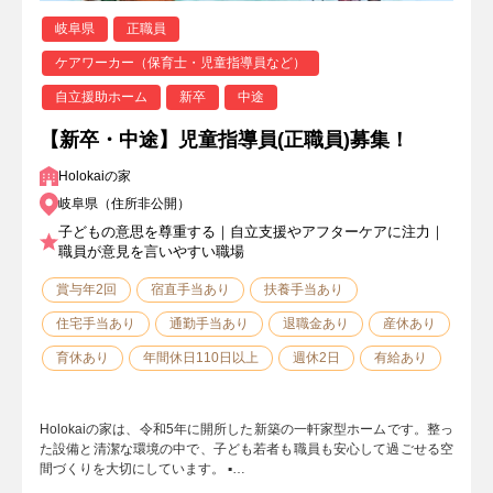
岐阜県
正職員
ケアワーカー（保育士・児童指導員など）
自立援助ホーム
新卒
中途
【新卒・中途】児童指導員(正職員)募集！
Holokaiの家
岐阜県（住所非公開）
子どもの意思を尊重する｜自立支援やアフターケアに注力｜
職員が意見を言いやすい職場
賞与年2回
宿直手当あり
扶養手当あり
住宅手当あり
通勤手当あり
退職金あり
産休あり
育休あり
年間休日110日以上
週休2日
有給あり
Holokaiの家は、令和5年に開所した新築の一軒家型ホームです。整っ
た設備と清潔な環境の中で、子ども若者も職員も安心して過ごせる空
間づくりを大切にしています。 ▪️…