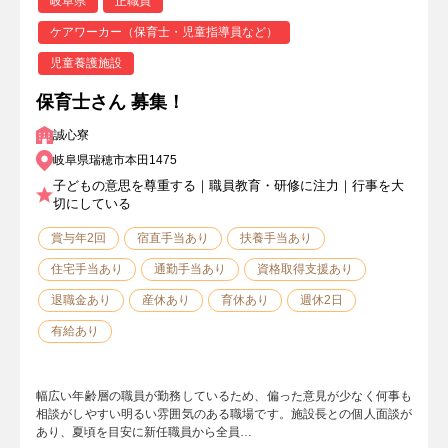
岐阜県
正職員
ケアワーカー（保育士・児童指導員など）
児童養護施設
保育士さん 募集！
誠心寮
岐阜県瑞穂市本田1475
子どもの意思を尊重する｜職員教育・研修に注力｜行事を大
切にしている
賞与年2回
宿直手当あり
扶養手当あり
住宅手当あり
通勤手当あり
資格取得支援あり
退職金あり
産休あり
育休あり
週休2日
有給あり
幅広い年齢層の職員が勤務しているため、偏った意見が少なく何事も
相談がしやすい明るい雰囲気のある職場です。施設長との個人面談が
あり、夏頃を目安に新任職員から全員…