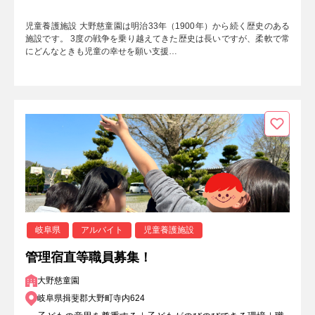
児童養護施設 大野慈童園は明治33年（1900年）から続く歴史のある
施設です。 3度の戦争を乗り越えてきた歴史は長いですが、柔軟で常
にどんなときも児童の幸せを願い支援…
岐阜県
アルバイト
児童養護施設
管理宿直等職員募集！
大野慈童園
岐阜県揖斐郡大野町寺内624