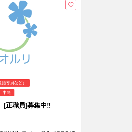
童指導員など）
中途
 [正職員]募集中‼