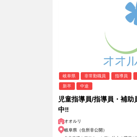
岐阜県
非常勤職員
指導員
新卒
中途
児童指導員/指導員・補助
中‼
オオルリ
岐阜県（住所非公開）