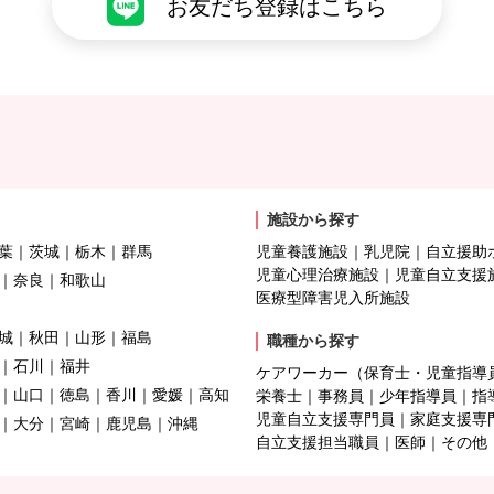
お友だち登録はこちら
施設から探す
葉
茨城
栃木
群馬
児童養護施設
乳児院
自立援助
児童心理治療施設
児童自立支援
奈良
和歌山
医療型障害児入所施設
城
秋田
山形
福島
職種から探す
石川
福井
ケアワーカー（保育士・児童指導
山口
徳島
香川
愛媛
高知
栄養士
事務員
少年指導員
指
児童自立支援専門員
家庭支援専
大分
宮崎
鹿児島
沖縄
自立支援担当職員
医師
その他