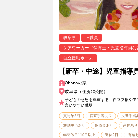
岐阜県
正職員
ケアワーカー（保育士・児童指導員な
自立援助ホーム
【新卒・中途】児童指導員
Ohanaの家
岐阜県（住所非公開）
子どもの意思を尊重する｜自立支援やア
言いやすい職場
賞与年2回
宿直手当あり
扶養手当
通勤手当あり
退職金あり
産休あり
年間休日110日以上
週休2日
有給