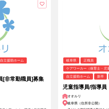
自立援助ホーム
岐阜県
正職員
ケアワーカー（保育士・児
自立援助ホーム
新卒
員[非常勤職員]募集
児童指導員/指導員
オオルリ
岐阜県（住所非公開）