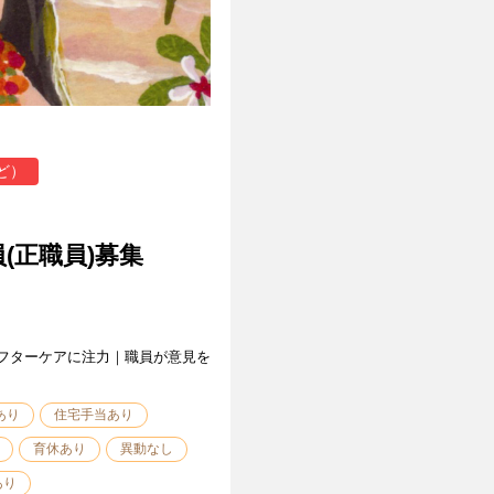
ど）
(正職員)募集
フターケアに注力｜職員が意見を
あり
住宅手当あり
育休あり
異動なし
あり