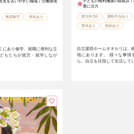
子どもの権利擁護の取組み｜
意見を言いやすい職場｜労働環境
善に注力
賞与年2回
通勤手当あり
無資格可
有給あり
育休あり
有給あり
自立援助ホームオオルリは、
くにあり修学、就職に便利な立
地にあります。 様々な事情
子どもたちが就労・就学しなが
ら、自立を目指して生活して