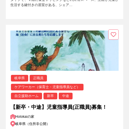
生活する鍵付きの居室がある、シェア…
岐阜県
正職員
ケアワーカー（保育士・児童指導員など）
自立援助ホーム
新卒
中途
【新卒・中途】児童指導員(正職員)募集！
Holokaiの家
岐阜県（住所非公開）