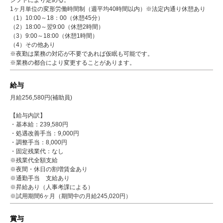
1ヶ月単位の変形労働時間制（週平均40時間以内）※法定内通り休憩あり
（1）10:00～18：00（休憩45分）
（2）18:00～翌9:00（休憩2時間）
（3）9:00～18:00（休憩1時間）
（4）その他あり
※夜勤は業務の対応が不要であれば仮眠も可能です。
※業務の都合により変更することがあります。
給与
月給256,580円(補助員)
【給与内訳】
・基本給：239,580円
・処遇改善手当：9,000円
・調整手当：8,000円
・固定残業代：なし
※残業代全額支給
※夜間・休日の割増賃金あり
※通勤手当 支給あり
※昇給あり（人事考課による）
※試用期間6ヶ月（期間中の月給245,020円）
賞与