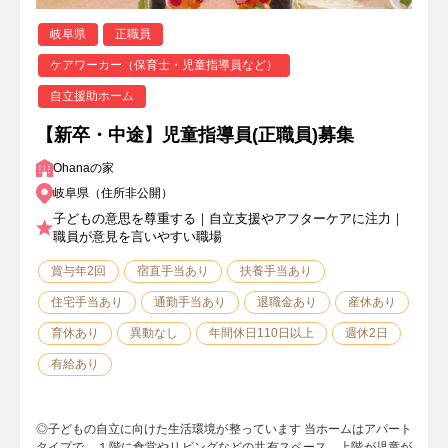
岐阜県
正職員
ケアワーカー（保育士・児童指導員など）
自立援助ホーム
【新卒・中途】児童指導員(正職員)募集
Ohanaの家
岐阜県（住所非公開）
子どもの意思を尊重する｜自立支援やアフターケアに注力｜
職員が意見を言いやすい職場
賞与年2回
宿直手当あり
扶養手当あり
住宅手当あり
通勤手当あり
退職金あり
産休あり
育休あり
異動なし
年間休日110日以上
週休2日
有給あり
◎子どもの自立に向けた生活環境が整っています 当ホームはアパート
タイプで、１階に食堂やリビングなどの共有スペース、上階が児童が