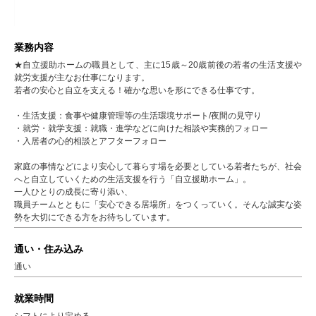
業務内容
★自立援助ホームの職員として、主に15歳～20歳前後の若者の生活支援や
就労支援が主なお仕事になります。
若者の安心と自立を支える！確かな思いを形にできる仕事です。
・生活支援：食事や健康管理等の生活環境サポート/夜間の見守り
・就労・就学支援：就職・進学などに向けた相談や実務的フォロー
・入居者の心的相談とアフターフォロー
家庭の事情などにより安心して暮らす場を必要としている若者たちが、社会
へと自立していくための生活支援を行う「自立援助ホーム」。
一人ひとりの成長に寄り添い、
職員チームとともに「安心できる居場所」をつくっていく。そんな誠実な姿
勢を大切にできる方をお待ちしています。
通い・住み込み
通い
就業時間
シフトにより定める。