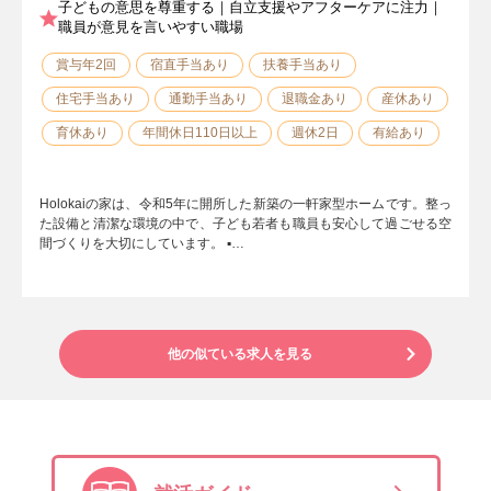
子どもの意思を尊重する｜自立支援やアフターケアに注力｜
職員が意見を言いやすい職場
賞与年2回
宿直手当あり
扶養手当あり
住宅手当あり
通勤手当あり
退職金あり
産休あり
育休あり
年間休日110日以上
週休2日
有給あり
Holokaiの家は、令和5年に開所した新築の一軒家型ホームです。整っ
た設備と清潔な環境の中で、子ども若者も職員も安心して過ごせる空
間づくりを大切にしています。 ▪️…
他の似ている求人を見る