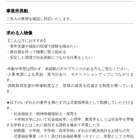
事業所異動
ご本人の希望を確認し対応いたします。
求める人物像
【こんな方におすすめ】
・青年支援や福祉の現場で経験を積みたい
・責任感を持って物事に取り組める
・安定した環境で社会貢献につながる仕事をしたい
-年齢や学歴は問わず、未経験の方やブランクのある方もご安心ください。
-人事考課による昇給・賞与があり、モチベーションアップにつながりま
す。
-資格取得支援や研修制度など、皆様の成長を応援する制度が整っていま
す。
★以下のいずれかの要件を満たす方は児童指導員として勤務していただけま
す。
・社会福祉士・精神保健福祉士・保育士
・４年制大学において社会福祉学、心理学、教育学もしくは社会学を専修
する学科またはこれに相当する課程を修めて卒業した方
・幼稚園、小学校、中学校、高等学校いずれかの教員免許をお持ちの方
・児童福祉事業（※１）及び社会福祉事業（※２）に、常勤として２年以