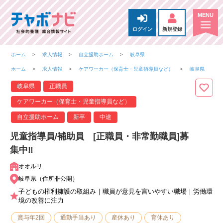
ログイン
新規登録
ホーム
求人情報
自立援助ホーム
岐阜県
ホーム
求人情報
ケアワーカー（保育士・児童指導員など）
岐阜県
岐阜県
正職員
ケアワーカー（保育士・児童指導員など）
自立援助ホーム
新卒
中途
児童指導員/補助員 [正職員・非常勤職員]募
集中‼
オオルリ
岐阜県（住所非公開）
子どもの権利擁護の取組み｜職員が意見を言いやすい職場｜労働環
境の改善に注力
賞与年2回
通勤手当あり
産休あり
育休あり