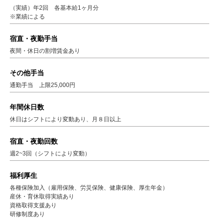
（実績）年2回 各基本給1ヶ月分
※業績による
宿直・夜勤手当
夜間・休日の割増賃金あり
その他手当
通勤手当 上限25,000円
年間休日数
休日はシフトにより変動あり、月８日以上
宿直・夜勤回数
週2~3回（シフトにより変動）
福利厚生
各種保険加入（雇用保険、労災保険、健康保険、厚生年金）
産休・育休取得実績あり
資格取得支援あり
研修制度あり