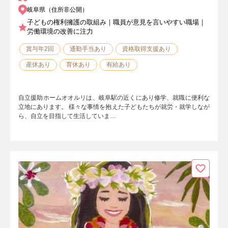
岐阜県（住所非公開）
子どもの権利擁護の取組み｜職員が意見を言いやすい職場｜
労働環境の改善に注力
賞与年2回
通勤手当あり
資格取得支援あり
産休あり
育休あり
有給あり
自立援助ホームオオルリは、岐阜駅の近くにあり修学、就職に便利な
立地にあります。 様々な事情を抱えた子どもたちが就労・就学しなが
ら、自立を目指して生活していま…