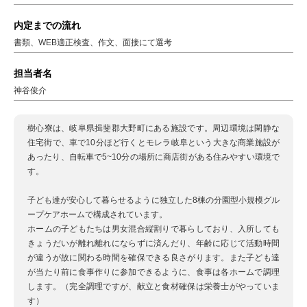
内定までの流れ
書類、WEB適正検査、作文、面接にて選考
担当者名
神谷俊介
樹心寮は、岐阜県揖斐郡大野町にある施設です。周辺環境は閑静な
住宅街で、車で10分ほど行くとモレラ岐阜という大きな商業施設が
あったり、自転車で5~10分の場所に商店街がある住みやすい環境で
す。
子ども達が安心して暮らせるように独立した8棟の分園型小規模グル
ープケアホームで構成されています。
ホームの子どもたちは男女混合縦割りで暮らしており、入所しても
きょうだいが離れ離れにならずに済んだり、年齢に応じて活動時間
が違うが故に関わる時間を確保できる良さがります。また子ども達
が当たり前に食事作りに参加できるように、食事は各ホームで調理
します。（完全調理ですが、献立と食材確保は栄養士がやっていま
す）