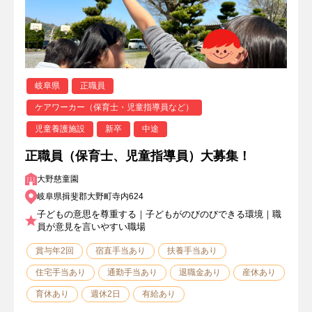
岐阜県
正職員
ケアワーカー（保育士・児童指導員など）
児童養護施設
新卒
中途
正職員（保育士、児童指導員）大募集！
大野慈童園
岐阜県揖斐郡大野町寺内624
子どもの意思を尊重する｜子どもがのびのびできる環境｜職
員が意見を言いやすい職場
賞与年2回
宿直手当あり
扶養手当あり
住宅手当あり
通勤手当あり
退職金あり
産休あり
育休あり
週休2日
有給あり