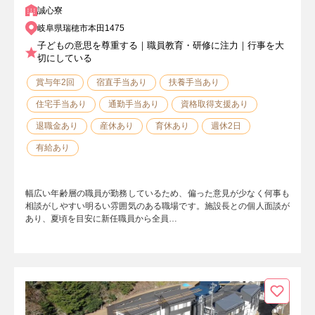
誠心寮
岐阜県瑞穂市本田1475
子どもの意思を尊重する｜職員教育・研修に注力｜行事を大
切にしている
賞与年2回
宿直手当あり
扶養手当あり
住宅手当あり
通勤手当あり
資格取得支援あり
退職金あり
産休あり
育休あり
週休2日
有給あり
幅広い年齢層の職員が勤務しているため、偏った意見が少なく何事も
相談がしやすい明るい雰囲気のある職場です。施設長との個人面談が
あり、夏頃を目安に新任職員から全員…