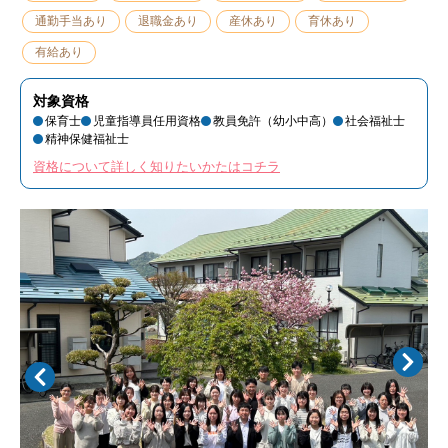
通勤手当あり
退職金あり
産休あり
育休あり
有給あり
対象資格
保育士
児童指導員任用資格
教員免許（幼小中高）
社会福祉士
精神保健福祉士
資格について詳しく知りたいかたはコチラ