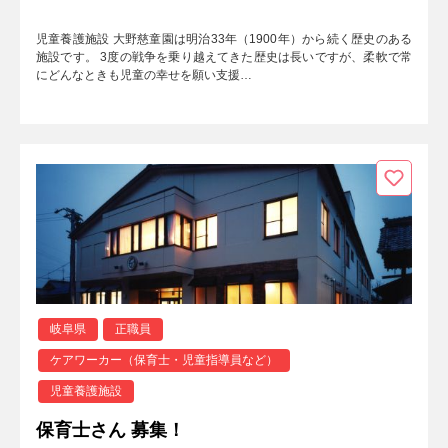
児童養護施設 大野慈童園は明治33年（1900年）から続く歴史のある
施設です。 3度の戦争を乗り越えてきた歴史は長いですが、柔軟で常
にどんなときも児童の幸せを願い支援…
岐阜県
正職員
ケアワーカー（保育士・児童指導員など）
児童養護施設
保育士さん 募集！