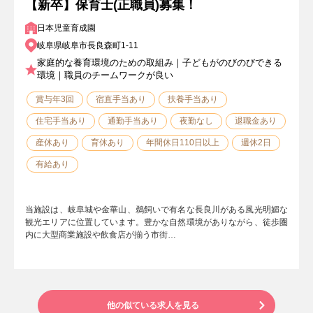
【新卒】保育士(正職員)募集！
日本児童育成園
岐阜県岐阜市長良森町1-11
家庭的な養育環境のための取組み｜子どもがのびのびできる
環境｜職員のチームワークが良い
賞与年3回
宿直手当あり
扶養手当あり
住宅手当あり
通勤手当あり
夜勤なし
退職金あり
産休あり
育休あり
年間休日110日以上
週休2日
有給あり
当施設は、岐阜城や金華山、鵜飼いで有名な長良川がある風光明媚な
観光エリアに位置しています。豊かな自然環境がありながら、徒歩圏
内に大型商業施設や飲食店が揃う市街…
他の似ている求人を見る