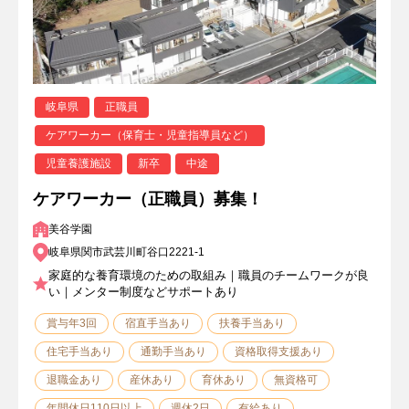
岐阜県
正職員
ケアワーカー（保育士・児童指導員など）
児童養護施設
新卒
中途
ケアワーカー（正職員）募集！
美谷学園
岐阜県関市武芸川町谷口2221-1
家庭的な養育環境のための取組み｜職員のチームワークが良
い｜メンター制度などサポートあり
賞与年3回
宿直手当あり
扶養手当あり
住宅手当あり
通勤手当あり
資格取得支援あり
退職金あり
産休あり
育休あり
無資格可
年間休日110日以上
週休2日
有給あり