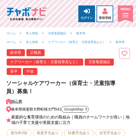
ログイン
新規登録
ホーム
求人情報
児童養護施設
岐阜県
ホーム
求人情報
ケアワーカー（保育士・児童指導員など）
岐阜県
岐阜県
正職員
ケアワーカー（保育士・児童指導員など）
児童養護施設
新卒
中途
ソーシャルケアワーカー（保育士・児童指導
員）募集！
樹心寮
岐阜県揖斐郡大野町桜大門541
GoogleMap
家庭的な養育環境のための取組み｜職員のチームワークが良い｜地
域の子育て支援や里親支援に注力
賞与年3回
宿直手当あり
扶養手当あり
住宅手当あり