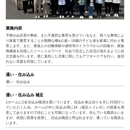
業務内容
予期せぬ災害や事故、また不適切な養育を受けているなど、様々な事情によ
り家庭で養育することが困難な概ね1歳～18歳の子ども達を家庭に代わり養
育します。また、家族との分離体験や虐待等のトラウマからの回復や、家族
再構築を目指したソーシャルワーク、社会で自立した生活が送れるように自
立支援を行います。更に退所した児童に関してもアフターケアを行い、途切
れない支援を目指しています。
通い・住み込み
通い・住み込み
通い・住み込み 補足
1ホームに1名住込み職員を置いています。住込み者は泊りを月に15回行っ
ていただくため、ホームの中に住込み用に1K（風呂トイレ付）の部屋を用
意してありますので住むことも可能になっています。住んでいる職員もいま
すが、休憩に部屋を使用し、住込み職員と呼ばれますが、通っている職員も
います。