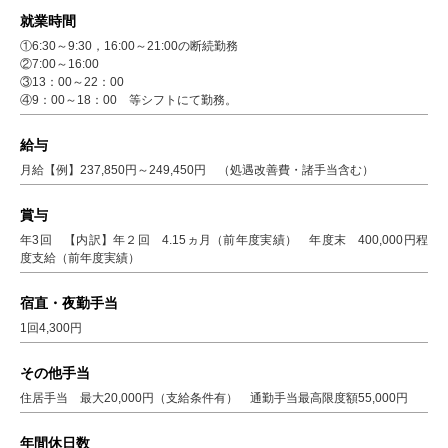
就業時間
①6:30～9:30，16:00～21:00の断続勤務
②7:00～16:00
③13：00～22：00
④9：00～18：00 等シフトにて勤務。
給与
月給【例】237,850円～249,450円 （処遇改善費・諸手当含む）
賞与
年3回 【内訳】年２回 4.15ヵ月（前年度実績） 年度末 400,000円程
度支給（前年度実績）
宿直・夜勤手当
1回4,300円
その他手当
住居手当 最大20,000円（支給条件有） 通勤手当最高限度額55,000円
年間休日数