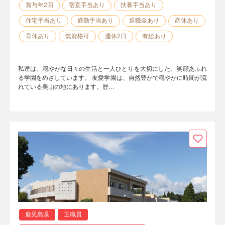
賞与年2回
宿直手当あり
扶養手当あり
住宅手当あり
通勤手当あり
退職金あり
産休あり
育休あり
無資格可
週休2日
有給あり
私達は、穏やかな日々の生活と一人ひとりを大切にした、笑顔あふれ
る学園をめざしています。 友愛学園は、自然豊かで穏やかに時間が流
れている美山の地にあります。歴…
鹿児島県
正職員