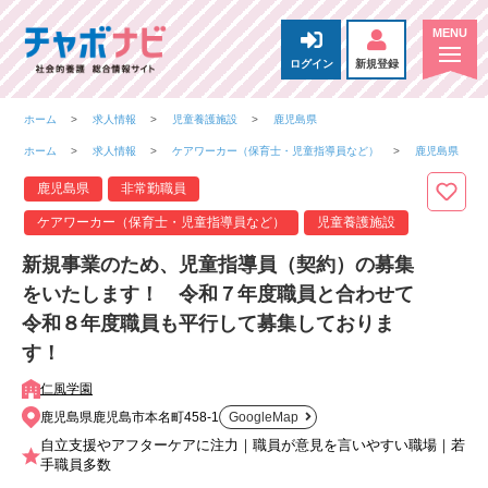
ログイン
新規登録
ホーム
求人情報
児童養護施設
鹿児島県
ホーム
求人情報
ケアワーカー（保育士・児童指導員など）
鹿児島県
鹿児島県
非常勤職員
ケアワーカー（保育士・児童指導員など）
児童養護施設
新規事業のため、児童指導員（契約）の募集
をいたします！ 令和７年度職員と合わせて
令和８年度職員も平行して募集しておりま
す！
仁風学園
鹿児島県鹿児島市本名町458-1
GoogleMap
自立支援やアフターケアに注力｜職員が意見を言いやすい職場｜若
手職員多数