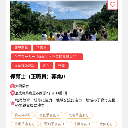
鹿児島県
正職員
ケアワーカー（保育士・児童指導員など）
児童養護施設
新卒
中途
保育士（正職員）募集!!
大隅学舎
鹿児島県鹿屋市西原2丁目33番2号
職員教育・研修に注力｜地域交流に注力｜地域の子育て支援
や里親支援に注力
賞与年2回
宿直手当あり
扶養手当あり
住宅手当あり
通勤手当あり
退職金あり
産休あり