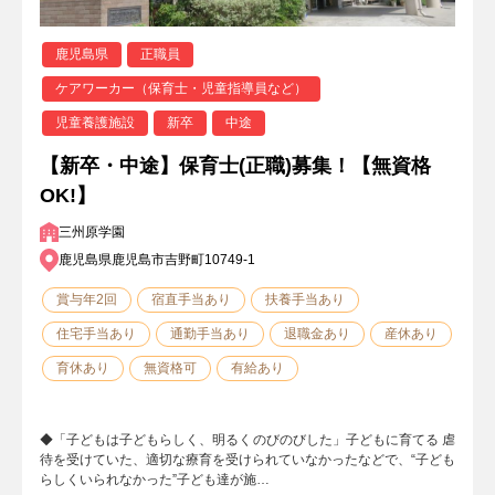
鹿児島県
正職員
ケアワーカー（保育士・児童指導員など）
児童養護施設
新卒
中途
【新卒・中途】保育士(正職)募集！【無資格
OK!】
三州原学園
鹿児島県鹿児島市吉野町10749-1
賞与年2回
宿直手当あり
扶養手当あり
住宅手当あり
通勤手当あり
退職金あり
産休あり
育休あり
無資格可
有給あり
◆「子どもは子どもらしく、明るくのびのびした」子どもに育てる 虐
待を受けていた、適切な療育を受けられていなかったなどで、“子ども
らしくいられなかった”子ども達が施…