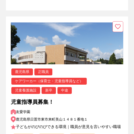
鹿児島県
正職員
ケアワーカー（保育士・児童指導員など）
児童養護施設
新卒
中途
児童指導員募集！
友愛学園
鹿児島県日置市東市来町美山１４８１番地１
子どもがのびのびできる環境｜職員が意見を言いやすい職場