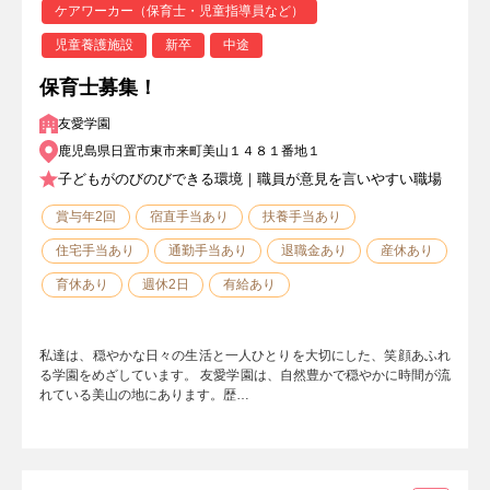
ケアワーカー（保育士・児童指導員など）
児童養護施設
新卒
中途
保育士募集！
友愛学園
鹿児島県日置市東市来町美山１４８１番地１
子どもがのびのびできる環境｜職員が意見を言いやすい職場
賞与年2回
宿直手当あり
扶養手当あり
住宅手当あり
通勤手当あり
退職金あり
産休あり
育休あり
週休2日
有給あり
私達は、穏やかな日々の生活と一人ひとりを大切にした、笑顔あふれ
る学園をめざしています。 友愛学園は、自然豊かで穏やかに時間が流
れている美山の地にあります。歴…