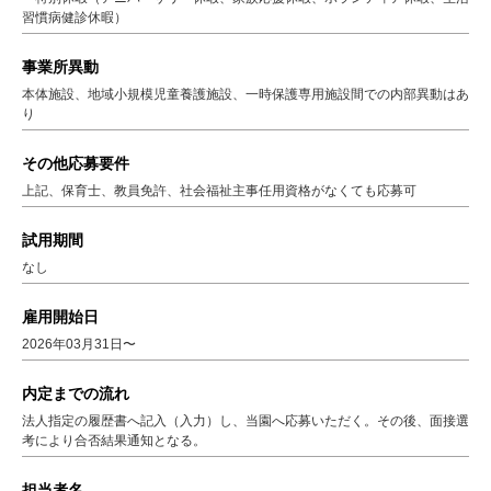
習慣病健診休暇）
事業所異動
本体施設、地域小規模児童養護施設、一時保護専用施設間での内部異動はあ
り
その他応募要件
上記、保育士、教員免許、社会福祉主事任用資格がなくても応募可
試用期間
なし
雇用開始日
2026年03月31日〜
内定までの流れ
法人指定の履歴書へ記入（入力）し、当園へ応募いただく。その後、面接選
考により合否結果通知となる。
担当者名