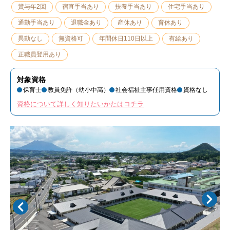
賞与年2回
宿直手当あり
扶養手当あり
住宅手当あり
通勤手当あり
退職金あり
産休あり
育休あり
異動なし
無資格可
年間休日110日以上
有給あり
正職員登用あり
対象資格
保育士
教員免許（幼小中高）
社会福祉主事任用資格
資格なし
資格について詳しく知りたいかたはコチラ