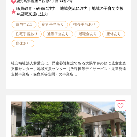
鹿児島県鹿屋市西原2丁目33番2号
職員教育・研修に注力｜地域交流に注力｜地域の子育て支援
や里親支援に注力
賞与年2回
宿直手当あり
扶養手当あり
住宅手当あり
通勤手当あり
退職金あり
産休あり
育休あり
社会福祉法人林愛会は、児童養護施設である大隅学舎の他に児童家庭
支援センター、地域支援センター（放課後等デイサービス・児童発達
支援事業所・保育所等訪問）の事業所…