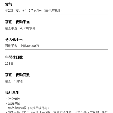
賞与
年2回（夏、冬） 2.7ヶ月分（前年度実績）
宿直・夜勤手当
宿直手当：4,600円/回
その他手当
通勤手当 上限30,000円
年間休日数
123日
宿直・夜勤回数
宿直 1回/週
福利厚生
・社会保険
・雇用保険
・年次有給休暇（※採用後付与）
・特別休暇（アニバーサリー休暇、家族応援休暇、ボランティア休暇、生活