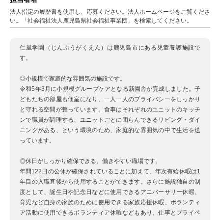
法人指定の履歴書を使用し、応募ください。法人ホームページをご覧くださ
い。「社会福祉法人鹿児島県社会福祉事業団」を検索してください。
仁風学園（じんぷうがくえん）は鹿児島市にある児童養護施設で
す。
◎小規模で家庭的な雰囲気の施設です。
令和5年3月に小規模グループケアとなる新園舎が完成しました。子
どもたちの部屋も個室になり、一人一人のプライバシーをしっかり
と守れる空間が整っています。食事はそれぞれのユニットのキッチ
ンで職員が調理する、ユニットごとに団らんできるリビング・ダイ
ニングがある、という環境のため、家庭的な雰囲気の中で生活を送
っています。
◎休日がしっかり確保できる、働きやすい職場です。
年間122日の公休が確保されていることに加えて、年次有給休暇は1
年目の入職直後から使用することができます。さらに施設独自の制
度として、誕生日や記念日などに使用できるアニバーサリー休暇、
育児など自身の家族のために使用できる家族応援休暇、ボランティ
ア活動に使用できるボランティア休暇などもあり、仕事とプライベ