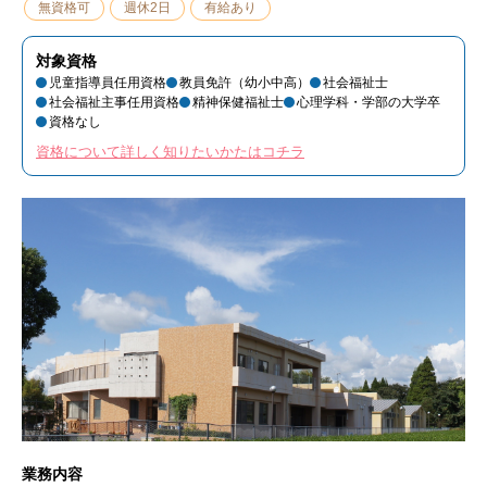
無資格可
週休2日
有給あり
対象資格
児童指導員任用資格
教員免許（幼小中高）
社会福祉士
社会福祉主事任用資格
精神保健福祉士
心理学科・学部の大学卒
資格なし
資格について詳しく知りたいかたはコチラ
業務内容