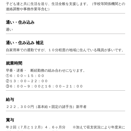
子ども達と共に生活を送り、生活全般を支援します。（学校等関係機関との
連絡調整や事務作業等含む）
通い・住み込み
通い
通い・住み込み 補足
自家用車での通勤ですが、１０分程度の地域に住んでいる職員が多いです。
就業時間
早番・遅番・ 断続勤務の組み合わせになります。
①６：００～１５：００
②１３：００～２２：００
③６：００～９：００と１６：００～２１：００
給与
２２２，３００円（基本給＋固定の諸手当）新卒者
賞与
年２回（７月と１２月）４．６ヶ月分 ※加えて収支状況により年度末に