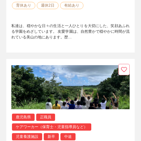
育休あり
週休2日
有給あり
私達は、穏やかな日々の生活と一人ひとりを大切にした、笑顔あふれ
る学園をめざしています。 友愛学園は、自然豊かで穏やかに時間が流
れている美山の地にあります。歴…
鹿児島県
正職員
ケアワーカー（保育士・児童指導員など）
児童養護施設
新卒
中途