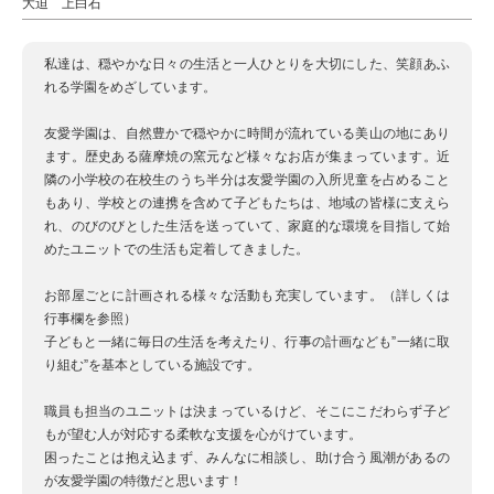
大迫 上白石
私達は、穏やかな日々の生活と一人ひとりを大切にした、笑顔あふ
れる学園をめざしています。
友愛学園は、自然豊かで穏やかに時間が流れている美山の地にあり
ます。歴史ある薩摩焼の窯元など様々なお店が集まっています。近
隣の小学校の在校生のうち半分は友愛学園の入所児童を占めること
もあり、学校との連携を含めて子どもたちは、地域の皆様に支えら
れ、のびのびとした生活を送っていて、家庭的な環境を目指して始
めたユニットでの生活も定着してきました。
お部屋ごとに計画される様々な活動も充実しています。（詳しくは
行事欄を参照）
子どもと一緒に毎日の生活を考えたり、行事の計画なども”一緒に取
り組む”を基本としている施設です。
職員も担当のユニットは決まっているけど、そこにこだわらず子ど
もが望む人が対応する柔軟な支援を心がけています。
困ったことは抱え込まず、みんなに相談し、助け合う風潮があるの
が友愛学園の特徴だと思います！