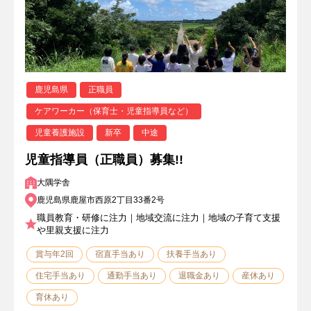
鹿児島県
正職員
ケアワーカー（保育士・児童指導員など）
児童養護施設
新卒
中途
児童指導員（正職員）募集!!
大隅学舎
鹿児島県鹿屋市西原2丁目33番2号
職員教育・研修に注力｜地域交流に注力｜地域の子育て支援
や里親支援に注力
賞与年2回
宿直手当あり
扶養手当あり
住宅手当あり
通勤手当あり
退職金あり
産休あり
育休あり