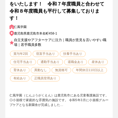
をいたします！ 令和７年度職員と合わせて
令和８年度職員も平行して募集しておりま
す！
仁風学園
鹿児島県鹿児島市本名町458-1
自立支援やアフターケアに注力｜職員が意見を言いやすい職
場｜若手職員多数
賞与年2回
宿直手当あり
扶養手当あり
住宅手当あり
通勤手当あり
退職金あり
産休あり
育休あり
異動なし
無資格可
年間休日110日以上
有給あり
正職員登用あり
仁風学園（じんぷうがくえん）は鹿児島市にある児童養護施設です。
◎小規模で家庭的な雰囲気の施設です。 令和5年3月に小規模グルー
プケアとなる新園舎が完成しました…