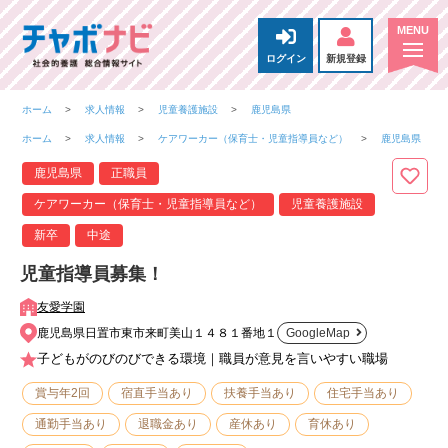
ログイン
新規登録
ホーム
求人情報
児童養護施設
鹿児島県
ホーム
求人情報
ケアワーカー（保育士・児童指導員など）
鹿児島県
鹿児島県
正職員
ケアワーカー（保育士・児童指導員など）
児童養護施設
新卒
中途
児童指導員募集！
友愛学園
鹿児島県日置市東市来町美山１４８１番地１
GoogleMap
子どもがのびのびできる環境｜職員が意見を言いやすい職場
賞与年2回
宿直手当あり
扶養手当あり
住宅手当あり
通勤手当あり
退職金あり
産休あり
育休あり