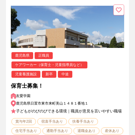
鹿児島県
正職員
ケアワーカー（保育士・児童指導員など）
児童養護施設
新卒
中途
保育士募集！
友愛学園
鹿児島県日置市東市来町美山１４８１番地１
子どもがのびのびできる環境｜職員が意見を言いやすい職場
賞与年2回
宿直手当あり
扶養手当あり
住宅手当あり
通勤手当あり
退職金あり
産休あり