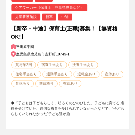
ケアワーカー（保育士・児童指導員など）
児童養護施設
新卒
中途
【新卒・中途】保育士(正職)募集！【無資格
OK!】
三州原学園
鹿児島県鹿児島市吉野町10749-1
賞与年2回
宿直手当あり
扶養手当あり
住宅手当あり
通勤手当あり
退職金あり
産休あり
育休あり
無資格可
有給あり
◆「子どもは子どもらしく、明るくのびのびした」子どもに育てる 虐
待を受けていた、適切な療育を受けられていなかったなどで、“子ども
らしくいられなかった”子ども達が施…