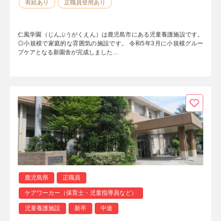
有給あり
正職員登用あり
仁風学園（じんぷうがくえん）は鹿児島市にある児童養護施設です。
◎小規模で家庭的な雰囲気の施設です。 令和5年3月に小規模グルー
プケアとなる新園舎が完成しました…
鹿児島県
正職員
ケアワーカー（保育士・児童指導員など）
児童養護施設
新卒
中途