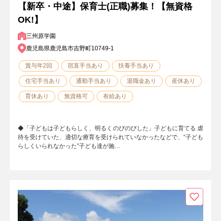
【新卒・中途】保育士(正職)募集！【無資格
OK!】
三州原学園
鹿児島県鹿児島市吉野町10749-1
賞与年2回
宿直手当あり
扶養手当あり
住宅手当あり
通勤手当あり
退職金あり
産休あり
育休あり
無資格可
有給あり
◆「子どもは子どもらしく、明るくのびのびした」子どもに育てる 虐
待を受けていた、適切な療育を受けられていなかったなどで、“子ども
らしくいられなかった”子ども達が施…