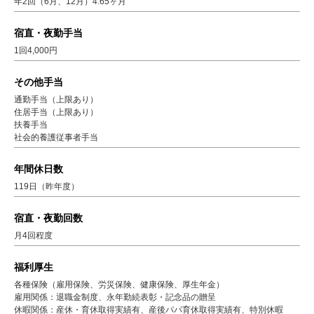
年2回（6月、12月）4.65ヶ月
宿直・夜勤手当
1回4,000円
その他手当
通勤手当（上限あり）
住居手当（上限あり）
扶養手当
社会的養護従事者手当
年間休日数
119日（昨年度）
宿直・夜勤回数
月4回程度
福利厚生
各種保険（雇用保険、労災保険、健康保険、厚生年金）
雇用関係：退職金制度、永年勤続表彰・記念品の贈呈
休暇関係：産休・育休取得実績有、産後パパ育休取得実績有、特別休暇