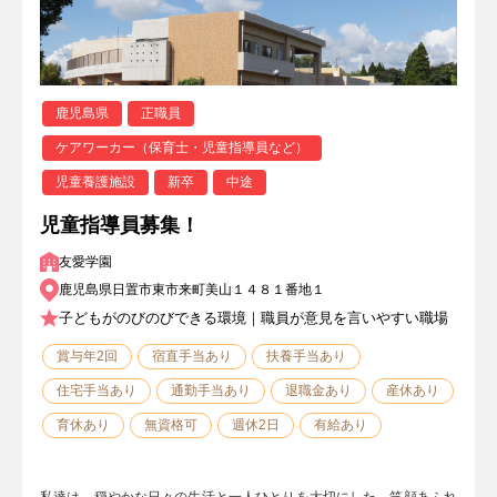
鹿児島県
正職員
ケアワーカー（保育士・児童指導員など）
児童養護施設
新卒
中途
児童指導員募集！
友愛学園
鹿児島県日置市東市来町美山１４８１番地１
子どもがのびのびできる環境｜職員が意見を言いやすい職場
賞与年2回
宿直手当あり
扶養手当あり
住宅手当あり
通勤手当あり
退職金あり
産休あり
育休あり
無資格可
週休2日
有給あり
私達は、穏やかな日々の生活と一人ひとりを大切にした、笑顔あふれ