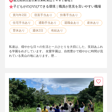
鹿児島県日置市東市来町美山１４８１番地１
子どもがのびのびできる環境｜職員が意見を言いやすい職場
賞与年2回
宿直手当あり
扶養手当あり
住宅手当あり
通勤手当あり
退職金あり
産休あり
育休あり
週休2日
有給あり
私達は、穏やかな日々の生活と一人ひとりを大切にした、笑顔あふれ
る学園をめざしています。 友愛学園は、自然豊かで穏やかに時間が流
れている美山の地にあります。歴…