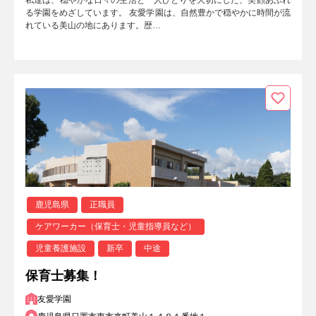
る学園をめざしています。 友愛学園は、自然豊かで穏やかに時間が流
れている美山の地にあります。歴…
鹿児島県
正職員
ケアワーカー（保育士・児童指導員など）
児童養護施設
新卒
中途
保育士募集！
友愛学園