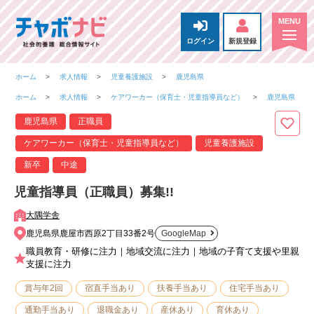
ログイン
新規登録
ホーム
求人情報
児童養護施設
鹿児島県
ホーム
求人情報
ケアワーカー（保育士・児童指導員など）
鹿児島県
鹿児島県
正職員
ケアワーカー（保育士・児童指導員など）
児童養護施設
新卒
中途
児童指導員（正職員）募集!!
大隅学舎
鹿児島県鹿屋市西原2丁目33番2号
GoogleMap
職員教育・研修に注力｜地域交流に注力｜地域の子育て支援や里親
支援に注力
賞与年2回
宿直手当あり
扶養手当あり
住宅手当あり
通勤手当あり
退職金あり
産休あり
育休あり