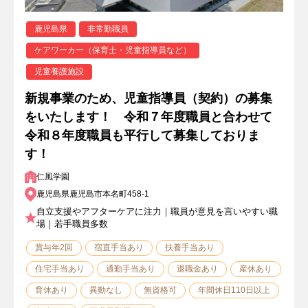
鹿児島県
非常勤職員
ケアワーカー（保育士・児童指導員など）
児童養護施設
新規事業のため、児童指導員（契約）の募集
をいたします！ 令和７年度職員と合わせて
令和８年度職員も平行して募集しておりま
す！
仁風学園
鹿児島県鹿児島市本名町458-1
自立支援やアフターケアに注力｜職員が意見を言いやすい職
場｜若手職員多数
賞与年2回
宿直手当あり
扶養手当あり
住宅手当あり
通勤手当あり
退職金あり
産休あり
育休あり
異動なし
無資格可
年間休日110日以上