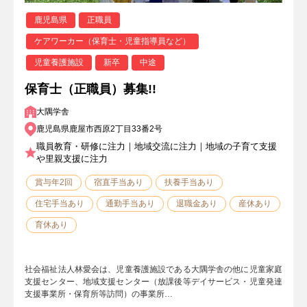
鹿児島県
正職員
ケアワーカー（保育士・児童指導員など）
児童養護施設
新卒
中途
保育士（正職員）募集!!
大隅学舎
鹿児島県鹿屋市西原2丁目33番2号
職員教育・研修に注力｜地域交流に注力｜地域の子育て支援
や里親支援に注力
賞与年2回
宿直手当あり
扶養手当あり
住宅手当あり
通勤手当あり
退職金あり
産休あり
育休あり
社会福祉法人林愛会は、児童養護施設である大隅学舎の他に児童家庭
支援センター、地域支援センター（放課後等デイサービス・児童発達
支援事業所・保育所等訪問）の事業所…