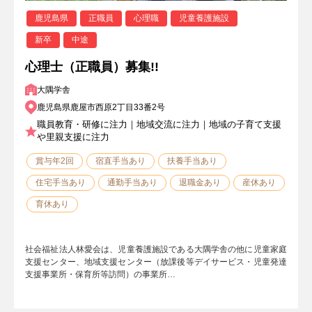
鹿児島県
正職員
心理職
児童養護施設
新卒
中途
心理士（正職員）募集!!
大隅学舎
鹿児島県鹿屋市西原2丁目33番2号
職員教育・研修に注力｜地域交流に注力｜地域の子育て支援
や里親支援に注力
賞与年2回
宿直手当あり
扶養手当あり
住宅手当あり
通勤手当あり
退職金あり
産休あり
育休あり
社会福祉法人林愛会は、児童養護施設である大隅学舎の他に児童家庭
支援センター、地域支援センター（放課後等デイサービス・児童発達
支援事業所・保育所等訪問）の事業所…