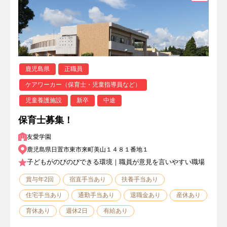
鹿児島県
正職員
ケアワーカー（保育士・児童指導員など）
児童養護施設
新卒
中途
保育士募集！
友愛学園
鹿児島県日置市東市来町美山１４８１番地１
子どもがのびのびできる環境｜職員が意見を言いやすい職場
賞与年2回
宿直手当あり
扶養手当あり
住宅手当あり
通勤手当あり
退職金あり
産休あり
育休あり
週休2日
有給あり