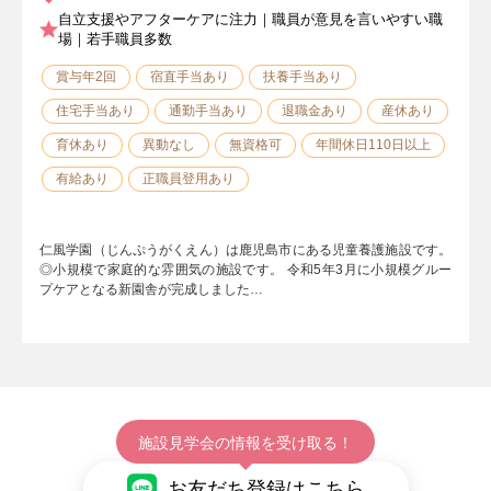
自立支援やアフターケアに注力｜職員が意見を言いやすい職
場｜若手職員多数
賞与年2回
宿直手当あり
扶養手当あり
住宅手当あり
通勤手当あり
退職金あり
産休あり
育休あり
異動なし
無資格可
年間休日110日以上
有給あり
正職員登用あり
仁風学園（じんぷうがくえん）は鹿児島市にある児童養護施設です。
◎小規模で家庭的な雰囲気の施設です。 令和5年3月に小規模グルー
プケアとなる新園舎が完成しました…
施設見学会の情報を受け取る！
お友だち登録はこちら