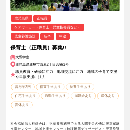
鹿児島県
正職員
ケアワーカー（保育士・児童指導員など）
児童養護施設
新卒
中途
保育士（正職員）募集!!
大隅学舎
鹿児島県鹿屋市西原2丁目33番2号
職員教育・研修に注力｜地域交流に注力｜地域の子育て支援
や里親支援に注力
賞与年2回
宿直手当あり
扶養手当あり
住宅手当あり
通勤手当あり
退職金あり
産休あり
育休あり
社会福祉法人林愛会は、児童養護施設である大隅学舎の他に児童家庭
支援センター、地域支援センター（放課後等デイサービス・児童発達