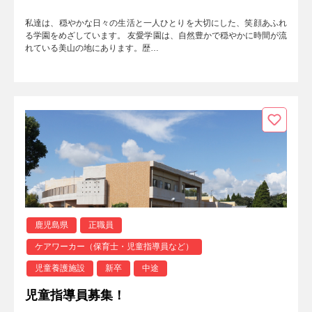
私達は、穏やかな日々の生活と一人ひとりを大切にした、笑顔あふれ
る学園をめざしています。 友愛学園は、自然豊かで穏やかに時間が流
れている美山の地にあります。歴…
鹿児島県
正職員
ケアワーカー（保育士・児童指導員など）
児童養護施設
新卒
中途
児童指導員募集！