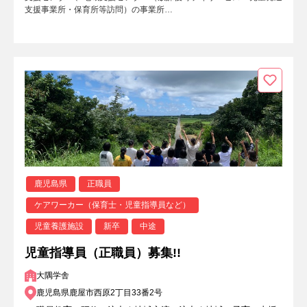
支援事業所・保育所等訪問）の事業所…
鹿児島県
正職員
ケアワーカー（保育士・児童指導員など）
児童養護施設
新卒
中途
児童指導員（正職員）募集!!
大隅学舎
鹿児島県鹿屋市西原2丁目33番2号