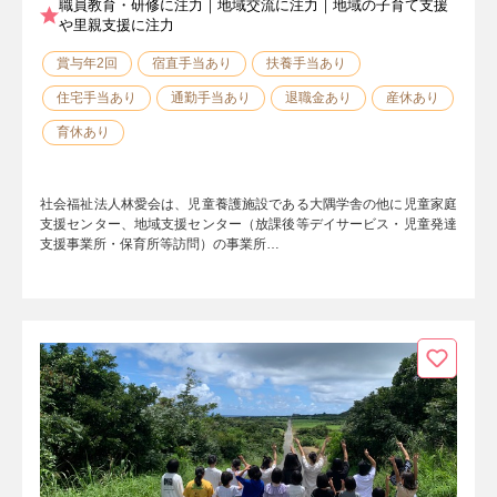
職員教育・研修に注力｜地域交流に注力｜地域の子育て支援
や里親支援に注力
賞与年2回
宿直手当あり
扶養手当あり
住宅手当あり
通勤手当あり
退職金あり
産休あり
育休あり
社会福祉法人林愛会は、児童養護施設である大隅学舎の他に児童家庭
支援センター、地域支援センター（放課後等デイサービス・児童発達
支援事業所・保育所等訪問）の事業所…