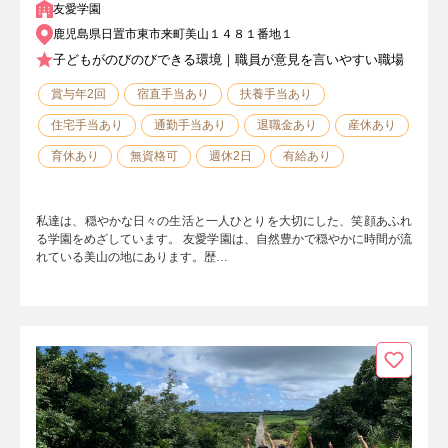
友愛学園
鹿児島県日置市東市来町美山１４８１番地１
子どもがのびのびできる環境｜職員が意見を言いやすい職場
賞与年2回
宿直手当あり
扶養手当あり
住宅手当あり
通勤手当あり
退職金あり
産休あり
育休あり
無資格可
週休2日
有給あり
私達は、穏やかな日々の生活と一人ひとりを大切にした、笑顔あふれ
る学園をめざしています。 友愛学園は、自然豊かで穏やかに時間が流
れている美山の地にあります。歴…