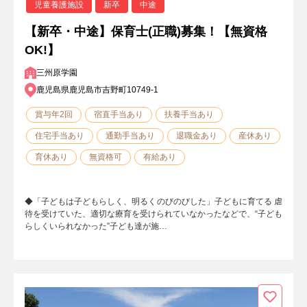
児童養護施設
新卒
中途
【新卒・中途】保育士(正職)募集！【無資格
OK!】
三州原学園
鹿児島県鹿児島市吉野町10749-1
賞与年2回
宿直手当あり
扶養手当あり
住宅手当あり
通勤手当あり
退職金あり
産休あり
育休あり
無資格可
有給あり
◆「子どもは子どもらしく、明るくのびのびした」子どもに育てる 虐
待を受けていた、適切な療育を受けられていなかったなどで、“子ども
らしくいられなかった”子ども達が施…