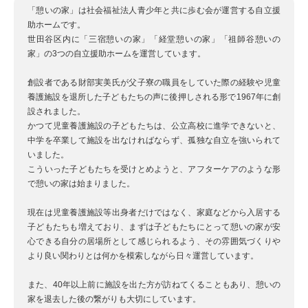
「憩いの家」は社会福祉法人青少年と共に歩む会が運営する自立援
助ホームです。
世田谷区内に「三宿憩いの家」「経堂憩いの家」「祖師谷憩いの
家」の3つの自立援助ホームを運営しています。
創設者である財部実美氏が父子寮の職員をしていた際の経験や児童
養護施設を退所した子どもたちの声に後押しされる形で1967年に創
設されました。
かつて児童養護施設の子どもたちは、公立高校に進学できないと、
中学を卒業して施設を出なければならず、孤独な自立を強いられて
いました。
こういった子どもたちを受けとめようと、アフターケアのような形
で憩いの家は始まりました。
現在は児童養護施設等出身者だけではなく、家庭などから入居する
子どもたちも増えており、まずは子どもたちにとって憩いの家が安
心できる自分の居場所として感じられるよう、その雰囲気づくりや
より良い関わりとは何かを模索しながら日々運営しています。
また、40年以上前に施設を出た方が訪ねてくることもあり、憩いの
家を退去した後の繋がりも大切にしています。