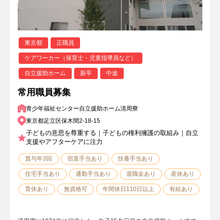
東京都
正職員
ケアワーカー（保育士・児童指導員など）
自立援助ホーム
新卒
中途
常用職員募集
青少年福祉センター自立援助ホーム清周寮
東京都足立区保木間2-18-15
子どもの意思を尊重する｜子どもの権利擁護の取組み｜自立
支援やアフターケアに注力
賞与年3回
宿直手当あり
扶養手当あり
住宅手当あり
通勤手当あり
退職金あり
産休あり
育休あり
無資格可
年間休日110日以上
有給あり