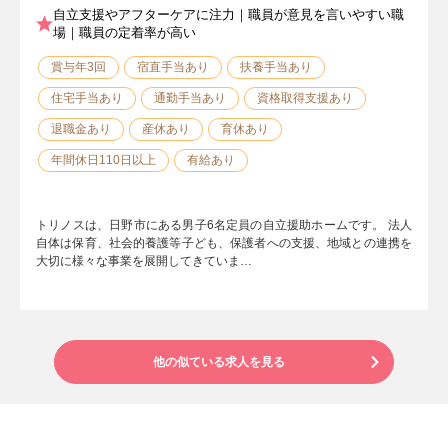
自立支援やアフターケアに注力｜職員が意見を言いやすい職
場｜職員の定着率が高い
賞与年3回
宿直手当あり
扶養手当あり
住宅手当あり
通勤手当あり
資格取得支援あり
退職金あり
産休あり
育休あり
年間休日110日以上
有給あり
トリノスは、日野市にある男子6名定員の自立援助ホームです。 法人
自体は保育、社会的養護等子ども、保護者への支援、地域との連携を
大切に様々な事業を展開してきていま…
他の似ている求人を見る