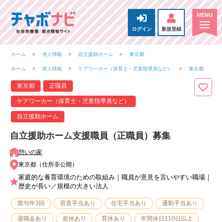
ログイン
新規登録
ホーム
求人情報
自立援助ホーム
東京都
ホーム
求人情報
ケアワーカー（保育士・児童指導員など）
東京都
東京都
正職員
ケアワーカー（保育士・児童指導員など）
自立援助ホーム
自立援助ホーム支援職員（正職員）募集
憩いの家
東京都（住所非公開）
家庭的な養育環境のための取組み｜職員が意見を言いやすい職場｜
歴史が長い／規模の大きい法人
賞与年3回
宿直手当あり
住宅手当あり
通勤手当あり
退職金あり
産休あり
育休あり
年間休日110日以上