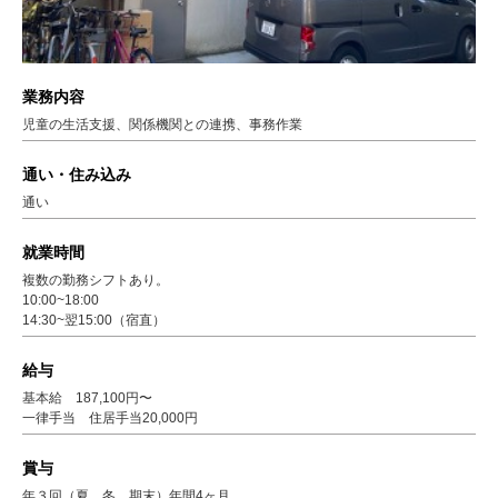
業務内容
児童の生活支援、関係機関との連携、事務作業
通い・住み込み
通い
就業時間
複数の勤務シフトあり。
10:00~18:00
14:30~翌15:00（宿直）
給与
基本給 187,100円〜
一律手当 住居手当20,000円
賞与
年３回（夏、冬、期末）年間4ヶ月