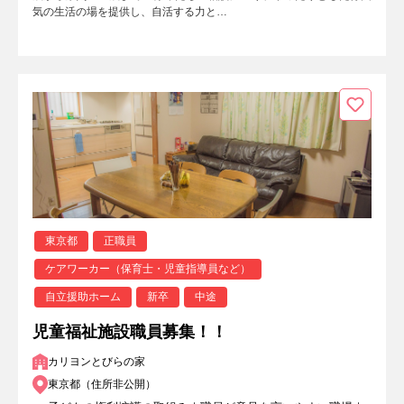
気の生活の場を提供し、自活する力と…
東京都
正職員
ケアワーカー（保育士・児童指導員など）
自立援助ホーム
新卒
中途
児童福祉施設職員募集！！
カリヨンとびらの家
東京都（住所非公開）