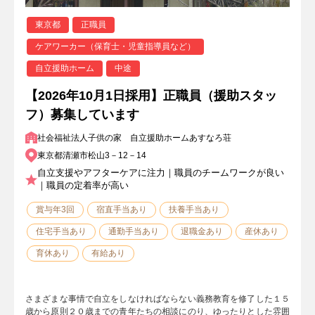
東京都
正職員
ケアワーカー（保育士・児童指導員など）
自立援助ホーム
中途
【2026年10月1日採用】正職員（援助スタッ
フ）募集しています
社会福祉法人子供の家 自立援助ホームあすなろ荘
東京都清瀬市松山3－12－14
自立支援やアフターケアに注力｜職員のチームワークが良い
｜職員の定着率が高い
賞与年3回
宿直手当あり
扶養手当あり
住宅手当あり
通勤手当あり
退職金あり
産休あり
育休あり
有給あり
さまざまな事情で自立をしなければならない義務教育を修了した１５
歳から原則２０歳までの青年たちの相談にのり、ゆったりとした雰囲