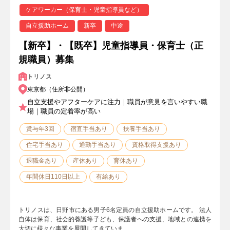
ケアワーカー（保育士・児童指導員など）
自立援助ホーム
新卒
中途
【新卒】・【既卒】児童指導員・保育士（正
規職員）募集
トリノス
東京都（住所非公開）
自立支援やアフターケアに注力｜職員が意見を言いやすい職
場｜職員の定着率が高い
賞与年3回
宿直手当あり
扶養手当あり
住宅手当あり
通勤手当あり
資格取得支援あり
退職金あり
産休あり
育休あり
年間休日110日以上
有給あり
トリノスは、日野市にある男子6名定員の自立援助ホームです。 法人
自体は保育、社会的養護等子ども、保護者への支援、地域との連携を
大切に様々な事業を展開してきていま…