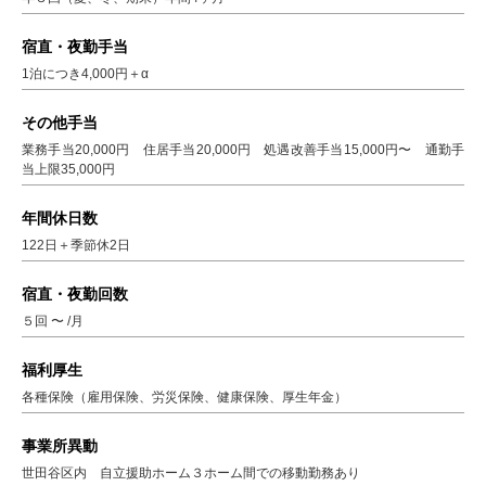
宿直・夜勤手当
1泊につき4,000円＋α
その他手当
業務手当20,000円 住居手当20,000円 処遇改善手当15,000円〜 通勤手
当上限35,000円
年間休日数
122日＋季節休2日
宿直・夜勤回数
５回 〜 /月
福利厚生
各種保険（雇用保険、労災保険、健康保険、厚生年金）
事業所異動
世田谷区内 自立援助ホーム３ホーム間での移動勤務あり