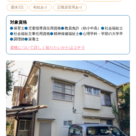
週休2日
有給あり
正職員登用あり
対象資格
保育士
児童指導員任用資格
教員免許（幼小中高）
社会福祉士
社会福祉主事任用資格
精神保健福祉士
心理学科・学部の大学卒
調理師
栄養士
資格について詳しく知りたいかたはコチラ