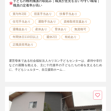
子どもの権利擁護の取組み｜職員が意見を言いやすい職場｜
職員の定着率が高い
賞与年2回
宿直手当あり
扶養手当あり
住宅手当あり
通勤手当あり
資格取得支援あり
退職金あり
産休あり
育休あり
無資格可
年間休日110日以上
週休2日
有給あり
正職員登用あり
運営母体である社会福祉法人カリヨン子どもセンターは、虐待や非行
などの困難を抱える、主に十代後半の子どもたちの命を支えるため
に、子どもシェルター、自立援助ホーム…