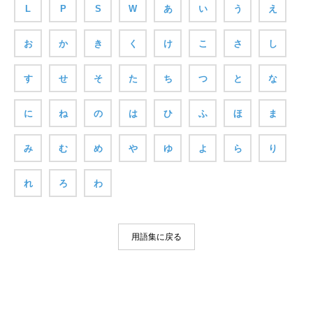
L
P
S
W
あ
い
う
え
お
か
き
く
け
こ
さ
し
す
せ
そ
た
ち
つ
と
な
に
ね
の
は
ひ
ふ
ほ
ま
み
む
め
や
ゆ
よ
ら
り
れ
ろ
わ
用語集に戻る