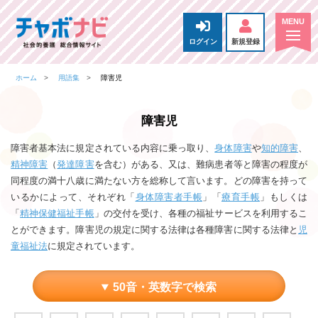
ログイン
新規登録
ホーム
用語集
障害児
障害児
障害者基本法に規定されている内容に乗っ取り、
身体障害
や
知的障害
、
精神障害
（
発達障害
を含む）がある、又は、難病患者等と障害の程度が
同程度の満十八歳に満たない方を総称して言います。どの障害を持って
いるかによって、それぞれ「
身体障害者手帳
」「
療育手帳
」もしくは
「
精神保健福祉手帳
」の交付を受け、各種の福祉サービスを利用するこ
とができます。障害児の規定に関する法律は各種障害に関する法律と
児
童福祉法
に規定されています。
50音・英数字で検索