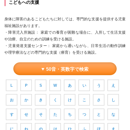
こどもへの支援
身体に障害のあるこどもたちに対しては、専門的な支援を提供する児童
福祉施設があります。
・障害児入所施設： 家庭での養育が困難な場合に、入所して生活支援
や治療、自立のための訓練を受ける施設。
・児童発達支援センター： 家庭から通いながら、日常生活の動作訓練
や理学療法などの専門的な支援（療育）を受ける施設。
50音・英数字で検索
L
P
S
W
あ
い
う
え
お
か
き
く
け
こ
さ
し
す
せ
そ
た
ち
つ
と
な
に
ね
の
は
ひ
ふ
ほ
ま