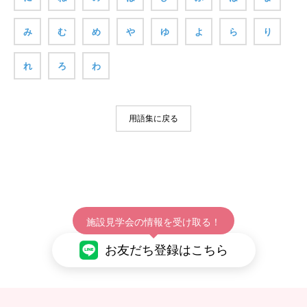
み
む
め
や
ゆ
よ
ら
り
れ
ろ
わ
用語集に戻る
施設見学会の情報を受け取る！
お友だち登録はこちら