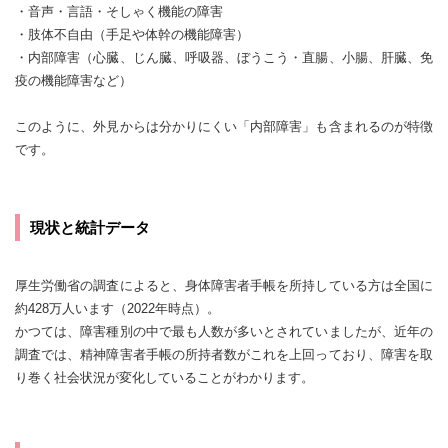
・音声・言語・そしゃく機能の障害
・肢体不自由（手足や体幹の機能障害）
・内部障害（心臓、じん臓、呼吸器、ぼうこう・直腸、小腸、肝臓、免
疫の機能障害など）
このように、外見からは分かりにくい「内部障害」も含まれるのが特徴
です。
現状と統計データ
厚生労働省の調査によると、身体障害者手帳を所持している方は全国に
約428万人います（2022年時点）。
かつては、障害種別の中で最も人数が多いとされていましたが、近年の
調査では、精神障害者手帳の所持者数がこれを上回っており、障害を取
り巻く社会状況が変化していることがわかります。