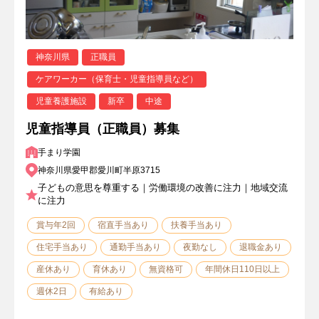
神奈川県
正職員
ケアワーカー（保育士・児童指導員など）
児童養護施設
新卒
中途
児童指導員（正職員）募集
手まり学園
神奈川県愛甲郡愛川町半原3715
子どもの意思を尊重する｜労働環境の改善に注力｜地域交流
に注力
賞与年2回
宿直手当あり
扶養手当あり
住宅手当あり
通勤手当あり
夜勤なし
退職金あり
産休あり
育休あり
無資格可
年間休日110日以上
週休2日
有給あり