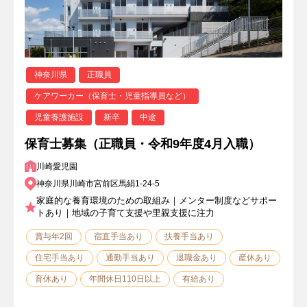
神奈川県
正職員
ケアワーカー（保育士・児童指導員など）
児童養護施設
新卒
中途
保育士募集（正職員・令和9年度4月入職）
川崎愛児園
神奈川県川崎市宮前区馬絹1-24-5
家庭的な養育環境のための取組み｜メンター制度などサポー
トあり｜地域の子育て支援や里親支援に注力
賞与年2回
宿直手当あり
扶養手当あり
住宅手当あり
通勤手当あり
退職金あり
産休あり
育休あり
年間休日110日以上
有給あり