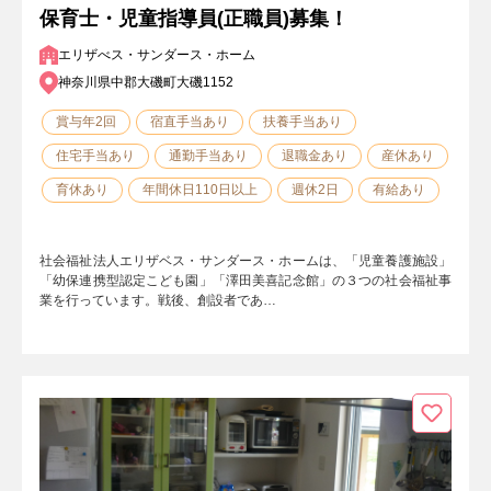
保育士・児童指導員(正職員)募集！
エリザべス・サンダース・ホーム
神奈川県中郡大磯町大磯1152
賞与年2回
宿直手当あり
扶養手当あり
住宅手当あり
通勤手当あり
退職金あり
産休あり
育休あり
年間休日110日以上
週休2日
有給あり
社会福祉法人エリザベス・サンダース・ホームは、「児童養護施設」
「幼保連携型認定こども園」「澤田美喜記念館」の３つの社会福祉事
業を行っています。戦後、創設者であ…