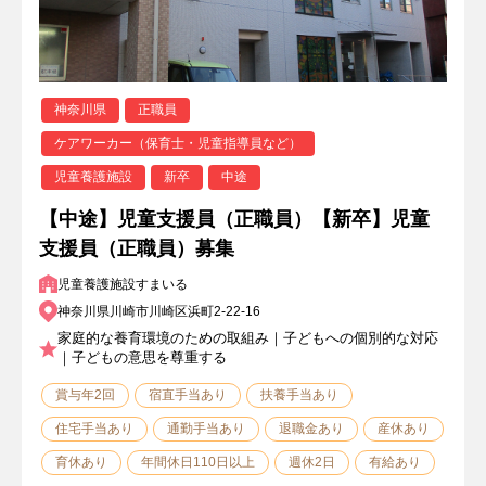
神奈川県
正職員
ケアワーカー（保育士・児童指導員など）
児童養護施設
新卒
中途
【中途】児童支援員（正職員）【新卒】児童
支援員（正職員）募集
児童養護施設すまいる
神奈川県川崎市川崎区浜町2-22-16
家庭的な養育環境のための取組み｜子どもへの個別的な対応
｜子どもの意思を尊重する
賞与年2回
宿直手当あり
扶養手当あり
住宅手当あり
通勤手当あり
退職金あり
産休あり
育休あり
年間休日110日以上
週休2日
有給あり