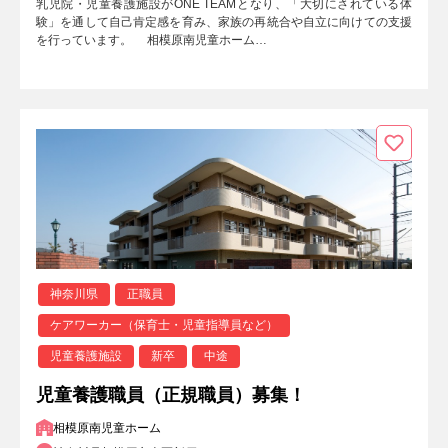
乳児院・児童養護施設がONE TEAMとなり、「大切にされている体
験」を通して自己肯定感を育み、家族の再統合や自立に向けての支援
を行っています。 相模原南児童ホーム…
神奈川県
正職員
ケアワーカー（保育士・児童指導員など）
児童養護施設
新卒
中途
児童養護職員（正規職員）募集！
相模原南児童ホーム