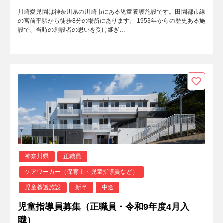
川崎愛児園は神奈川県の川崎市にある児童養護施設です。田園都市線
の宮前平駅から徒歩8分の場所にあります。 1953年からの歴史ある施
設で、当時の創設者の思いを受け継ぎ…
神奈川県
正職員
ケアワーカー（保育士・児童指導員など）
児童養護施設
新卒
中途
児童指導員募集（正職員・令和9年度4月入
職）