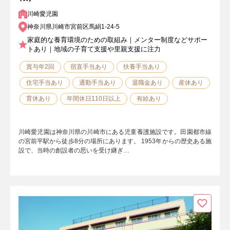
川崎愛児園
神奈川県川崎市宮前区馬絹1-24-5
家庭的な養育環境のための取組み｜メンター制度などサポー
トあり｜地域の子育て支援や里親支援に注力
賞与年2回
宿直手当あり
扶養手当あり
住宅手当あり
通勤手当あり
退職金あり
産休あり
育休あり
年間休日110日以上
有給あり
川崎愛児園は神奈川県の川崎市にある児童養護施設です。田園都市線
の宮前平駅から徒歩8分の場所にあります。 1953年からの歴史ある施
設で、当時の創設者の思いを受け継ぎ…