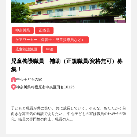
神奈川県
正職員
ケアワーカー（保育士・児童指導員など）
児童養護施設
中途
児童養護職員 補助（正規職員/資格無可）募
集！
中心子どもの家
神奈川県相模原市中央区田名10125
子どもと職員が共に笑い、共に成長していく。そんな、あたたかく前
向きな雰囲気の施設でありたい。 中心子どもの家は職員のﾁｰﾑﾜｰｸの強
化、職員の専門性の向上、職員の人…