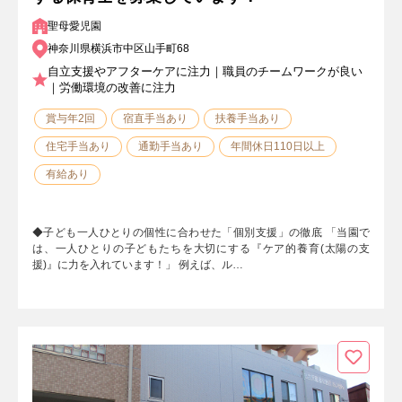
聖母愛児園
神奈川県横浜市中区山手町68
自立支援やアフターケアに注力｜職員のチームワークが良い
｜労働環境の改善に注力
賞与年2回
宿直手当あり
扶養手当あり
住宅手当あり
通勤手当あり
年間休日110日以上
有給あり
◆子ども一人ひとりの個性に合わせた「個別支援」の徹底 「当園で
は、一人ひとりの子どもたちを大切にする『ケア的養育(太陽の支
援)』に力を入れています！」 例えば、ル…