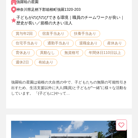
強羅暁の星園
神奈川県足柄下郡箱根町強羅1320-203
子どもがのびのびできる環境｜職員のチームワークが良い｜
歴史が長い／規模の大きい法人
賞与年2回
宿直手当あり
扶養手当あり
住宅手当あり
通勤手当あり
退職金あり
産休あり
育休あり
異動なし
無資格可
年間休日110日以上
週休2日
有給あり
強羅暁の星園は箱根の大自然の中で、子どもたちの無限の可能性引き
出すため、生活支援以外に大人(職員)と子どもが"一緒"に様々な活動を
しています。 「(子どもに)やって…