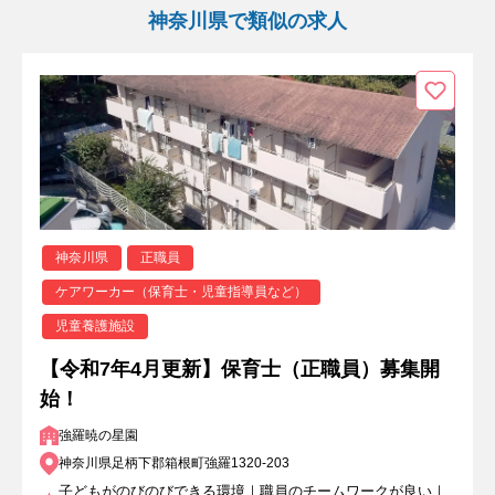
神奈川県で類似の求人
神奈川県
正職員
ケアワーカー（保育士・児童指導員など）
児童養護施設
【令和7年4月更新】保育士（正職員）募集開
始！
強羅暁の星園
神奈川県足柄下郡箱根町強羅1320-203
子どもがのびのびできる環境｜職員のチームワークが良い｜