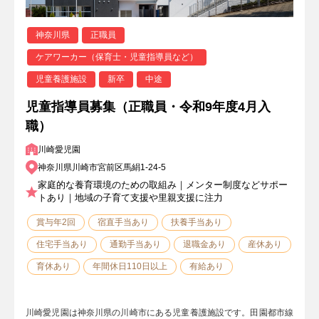
神奈川県
正職員
ケアワーカー（保育士・児童指導員など）
児童養護施設
新卒
中途
児童指導員募集（正職員・令和9年度4月入
職）
川崎愛児園
神奈川県川崎市宮前区馬絹1-24-5
家庭的な養育環境のための取組み｜メンター制度などサポー
トあり｜地域の子育て支援や里親支援に注力
賞与年2回
宿直手当あり
扶養手当あり
住宅手当あり
通勤手当あり
退職金あり
産休あり
育休あり
年間休日110日以上
有給あり
川崎愛児園は神奈川県の川崎市にある児童養護施設です。田園都市線