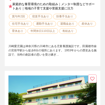
家庭的な養育環境のための取組み｜メンター制度などサポー
トあり｜地域の子育て支援や里親支援に注力
賞与年2回
宿直手当あり
扶養手当あり
住宅手当あり
通勤手当あり
退職金あり
産休あり
育休あり
年間休日110日以上
有給あり
川崎愛児園は神奈川県の川崎市にある児童養護施設です。田園都市線
の宮前平駅から徒歩8分の場所にあります。 1953年からの歴史ある施
設で、当時の創設者の思いを受け継ぎ…