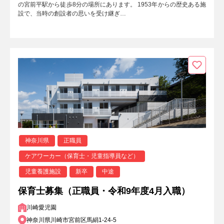
の宮前平駅から徒歩8分の場所にあります。 1953年からの歴史ある施
設で、当時の創設者の思いを受け継ぎ…
神奈川県
正職員
ケアワーカー（保育士・児童指導員など）
児童養護施設
新卒
中途
保育士募集（正職員・令和9年度4月入職）
川崎愛児園
神奈川県川崎市宮前区馬絹1-24-5