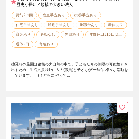
歴史が長い／規模の大きい法人
賞与年2回
宿直手当あり
扶養手当あり
住宅手当あり
通勤手当あり
退職金あり
産休あり
育休あり
異動なし
無資格可
年間休日110日以上
週休2日
有給あり
強羅暁の星園は箱根の大自然の中で、子どもたちの無限の可能性引き
出すため、生活支援以外に大人(職員)と子どもが"一緒"に様々な活動を
しています。 「(子どもに)やって…