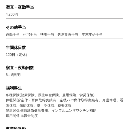
宿直・夜勤手当
4,200円
その他手当
通勤手当 住宅手当 扶養手当 処遇改善手当 年末年始手当
年間休日数
120日（定休）
宿直・夜勤回数
6～8回/月
福利厚生
各種保険(健康保険、厚生年金保険、雇用保険、労災保険)
休暇関係:産休・育休取得実績有、産後パパ育休取得実績有、介護休暇、看
護休暇、傷病休暇、夏・冬休暇、慶弔休暇
健康関係:健康診断健診費用、インフルエンザワクチン補助
雇用関係:退職金制度
事業所異動