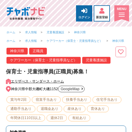
ログイン
新規登録
ホーム
求人情報
児童養護施設
神奈川県
ホーム
求人情報
ケアワーカー（保育士・児童指導員など）
神奈川県
神奈川県
正職員
ケアワーカー（保育士・児童指導員など）
児童養護施設
保育士・児童指導員(正職員)募集！
エリザべス・サンダース・ホーム
神奈川県中郡大磯町大磯1152
GoogleMap
賞与年2回
宿直手当あり
扶養手当あり
住宅手当あり
通勤手当あり
退職金あり
産休あり
育休あり
年間休日110日以上
週休2日
有給あり