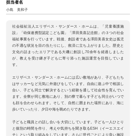
担当者名
小島 美和子
社会福祉法人エリザベス・サンダース・ホームは、「児童養護施
設」「幼保連携型認定こども園」「澤田美喜記念館」の３つの社会
福祉事業を行っています。戦後、創設者である澤田美喜女史は孤児
の不遇な状況を目の当たりにし、救済に立ち上がりました。歴史と
文化の詰まったエリアである大磯に創設し70余年を経過しました
が、教えを受け継ぎ子どもに寄り添った施設運営を目指していま
す。
エリザベス・サンダース・ホームには広い敷地があり、子どもたち
はサッカーなど元気に外遊びをしています。自由に遊ぶ中で相談し
合い、子ども同士で解決するという経験を通して社会性を育んでい
ます。全寮が同じ敷地にあり、別の寮で暮らす子ども同士がいつで
も顔を合わせられます。そして、自然に囲まれた場所にあり、海に
歩いていったり、夕日や海を眺めたりできます。
子どもと職員との話し合いを大切にしています。子ども一人ひとり
と個別の時間を作り、考えや気持ちを聞き取るESH（イーエスエイ
チ）という取り組みをしています。さらに世代ごとにより良い施設