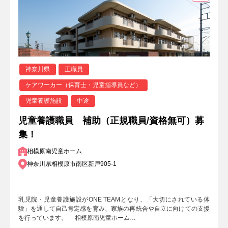
神奈川県
正職員
ケアワーカー（保育士・児童指導員など）
児童養護施設
中途
児童養護職員 補助（正規職員/資格無可）募
集！
相模原南児童ホーム
神奈川県相模原市南区新戸905-1
乳児院・児童養護施設がONE TEAMとなり、「大切にされている体
験」を通して自己肯定感を育み、家族の再統合や自立に向けての支援
を行っています。 相模原南児童ホーム…