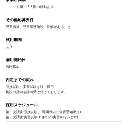
ユニット間・法人間の移動あり
その他応募要件
児童福祉、児童養護施設に理解があること
試用期間
あり
雇用開始日
随時募集
内定までの流れ
面接試験、実習試験を経て採用
施設の見学も随時受け付けております。
採用スケジュール
第一次試験:面接試験(一週間以内に合否通知郵送)
第二次試験:実習試験(1泊2日の実習を行います)