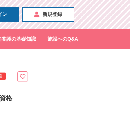
イン
新規登録
的養護の基礎知識
施設へのQ&A
設
（資格