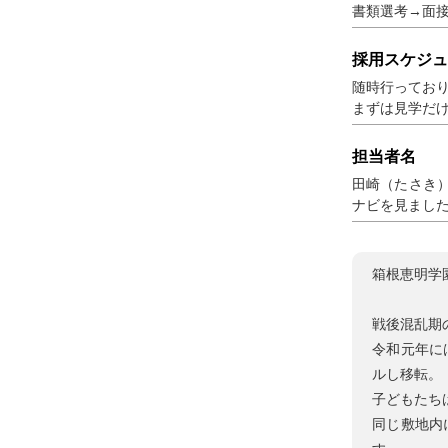
書類選考→面
採用スケジュ
随時行ってお
まずは見学だけ
担当者名
田崎（たさき）
ナビを見まし
箱根恵明学
戦後混乱期
令和元年に
ルし移転。
子どもたち
同じ敷地内