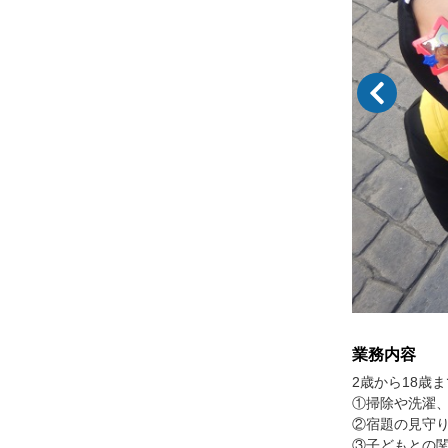
業務内容
2歳から18歳
①掃除や洗濯
②宿題の見守
③子どもとの