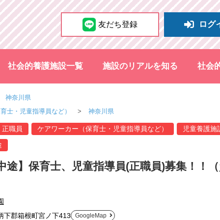
ログ
友だち登録
社会的養護施設一覧
施設のリアルを知る
社会
神奈川県
保育士・児童指導員など）
神奈川県
正職員
ケアワーカー（保育士・児童指導員など）
児童養護施
途
中途】保育士、児童指導員(正職員)募集！！
園
柄下郡箱根町宮ノ下413
GoogleMap