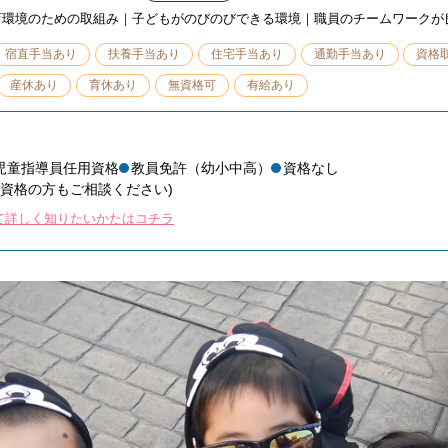
育環境のための取組み｜子どもがのびのびできる環境｜職員のチームワークが
宿直手当あり
扶養手当あり
住宅手当あり
通勤手当あり
資格
産休あり
育休あり
無資格可
有給あり
児童指導員任用資格
教員免許（幼小中高）
資格なし
無資格の方もご相談ください)
て詳しく知りたいかたはコチラ