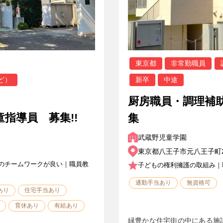
東京都
非常勤職員
ど）
新卒
中途
厨房職員・調理補
童指導員 募集!!
集
武蔵野児童学園
東京都八王子市元八王子町2-
のチームワークが良い｜職員教
子どもの権利擁護の取組み｜
通勤手当あり
無資格可
あり
住宅手当あり
育休あり
有給あり
緑豊かな住宅街の中にある施設