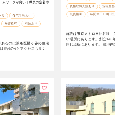
ームワークが良い｜職員の定着率
資格取得支援あり
退職金あ
無資格可
年間休日110日以
あり
住宅手当あり
無資格可
有給あり
施設は東京メトロ日比谷線「
い場所にあります。創立146
があるのは渋谷区幡ヶ谷の住宅
同じ場所にあります。 敷地内
らは徒歩7分とアクセスも良く、