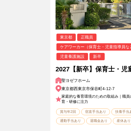
東京都
正職員
ケアワーカー（保育士・児童指導員な
児童養護施設
新卒
2027【新卒】保育士・児
聖ヨゼフホーム
東京都西東京市保谷町4-12-7
家庭的な養育環境のための取組み｜職員
育・研修に注力
賞与年2回
宿直手当あり
扶養手当
通勤手当あり
退職金あり
産休あり