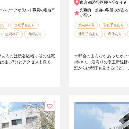
東京都渋谷区幡ヶ谷3-4-9
ームワークが良い｜職員の定着率
先駆的・独自の取組みがある
が高い
あり
住宅手当あり
賞与年2回
宿直手当あり
無資格可
有給あり
通勤手当あり
産休あり
があるのは渋谷区幡ヶ谷の住宅
☆都会のまんなかあったかい
らは徒歩7分とアクセスも良く、
街の中。 最寄りの京王新線幡
窓からは都庁も見えるほど。 