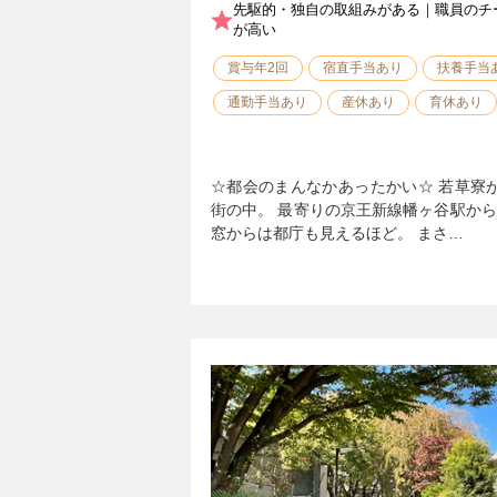
先駆的・独自の取組みがある｜職員のチ
が高い
賞与年2回
宿直手当あり
扶養手当
通勤手当あり
産休あり
育休あり
☆都会のまんなかあったかい☆ 若草寮
街の中。 最寄りの京王新線幡ヶ谷駅か
窓からは都庁も見えるほど。 まさ…