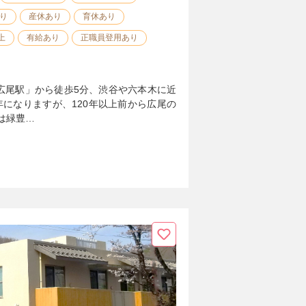
り
産休あり
育休あり
上
有給あり
正職員登用あり
広尾駅」から徒歩5分、渋谷や六本木に近
年になりますが、120年以上前から広尾の
は緑豊…