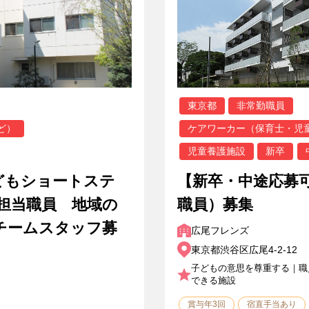
東京都
非常勤職員
ど）
ケアワーカー（保育士・児
児童養護施設
新卒
どもショートステ
【新卒・中途応募
担当職員 地域の
職員）募集
チームスタッフ募
広尾フレンズ
東京都渋谷区広尾4-2-12
子どもの意思を尊重する｜職
できる施設
賞与年3回
宿直手当あり