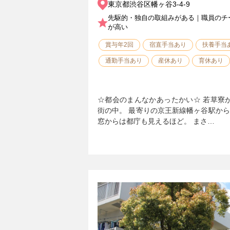
東京都渋谷区幡ヶ谷3-4-9
先駆的・独自の取組みがある｜職員のチ
が高い
賞与年2回
宿直手当あり
扶養手当
通勤手当あり
産休あり
育休あり
☆都会のまんなかあったかい☆ 若草寮
街の中。 最寄りの京王新線幡ヶ谷駅か
窓からは都庁も見えるほど。 まさ…