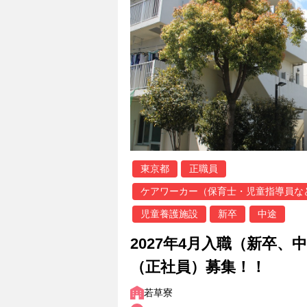
東京都
正職員
ケアワーカー（保育士・児童指導員な
児童養護施設
新卒
中途
2027年4月入職（新卒、
（正社員）募集！！
若草寮