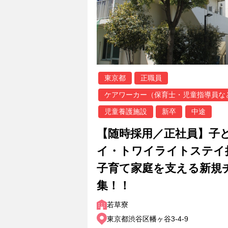
東京都
正職員
ケアワーカー（保育士・児童指導員な
児童養護施設
新卒
中途
【随時採用／正社員】子
イ・トワイライトステイ
子育て家庭を支える新規
集！！
若草寮
東京都渋谷区幡ヶ谷3-4-9