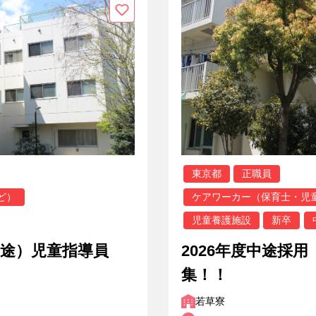
東京都
正職員
ど）
ケアワーカー（保育士・児
児童養護施設
新卒
中途）児童指導員
2026年度中途採
集！！
若草寮