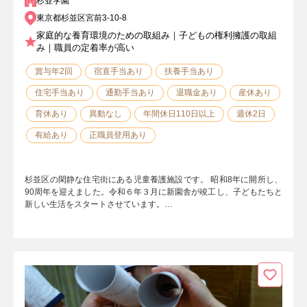
杉並学園
東京都杉並区宮前3-10-8
家庭的な養育環境のための取組み｜子どもの権利擁護の取組
み｜職員の定着率が高い
賞与年2回
宿直手当あり
扶養手当あり
住宅手当あり
通勤手当あり
退職金あり
産休あり
育休あり
異動なし
年間休日110日以上
週休2日
有給あり
正職員登用あり
杉並区の閑静な住宅街にある児童養護施設です。 昭和8年に開所し、
90周年を迎えました。令和６年３月に新園舎が竣工し、子どもたちと
新しい生活をスタートさせています。…