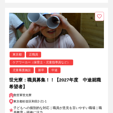
東京都
正職員
ケアワーカー（保育士・児童指導員など）
児童養護施設
新卒
中途
世光寮：職員募集！！【2027年度 中途就職
希望者】
救世軍世光寮
東京都杉並区和田2-21-1
子どもへの個別的な対応｜職員が意見を言いやすい職場｜職
員教育・研修に注力