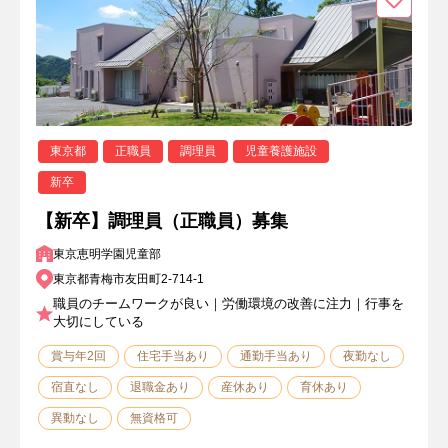
東京都
正職員
調理員
児童養護施設
新卒
【新卒】調理員（正職員）募集
東京恵明学園児童部
東京都青梅市友田町2-714-1
職員のチームワークが良い｜労働環境の改善に注力｜行事を
大切にしている
賞与年2回
住宅手当あり
通勤手当あり
夜勤なし
宿直なし
退職金あり
産休あり
育休あり
異動なし
無資格可