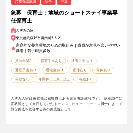
児童養護施設
新卒
中途
急募 保育士：地域のショートステイ事業専
任保育士
のぞみの家
東京都武蔵野市境南町5-6-21
家庭的な養育環境のための取組み｜職員が意見を言いやすい
職場｜若手職員多数
賞与年3回
宿直手当あり
扶養手当あり
通勤手当あり
退職金あり
産休あり
育休あり
異動なし
年間休日110日以上
有給あり
のぞみの家は東京都武蔵野市にある児童養護施設です。 昭和26年に
宣教師として来日していたトーマス・ヒュー・モートン博士によって
戦災孤児を収容する為の孤児院として…