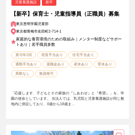
児童養護施設
新卒
【新卒】保育士・児童指導員（正職員）募集
東京恵明学園児童部
東京都青梅市友田町2-714-1
家庭的な養育環境のための取組み｜メンター制度などサポー
トあり｜若手職員多数
賞与年2回
宿直手当あり
住宅手当あり
通勤手当あり
退職金あり
産休あり
育休あり
異動なし
無資格可
「応援します、子どもとその家族の『しあわせ』と『希望』」を、学
園の使命としています。 当法人では、乳児院と児童養護施設が同じ敷
地内に併設しており、0歳から18歳ま…