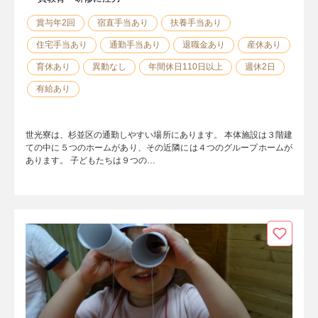
賞与年2回
宿直手当あり
扶養手当あり
住宅手当あり
通勤手当あり
退職金あり
産休あり
育休あり
異動なし
年間休日110日以上
週休2日
有給あり
世光寮は、杉並区の通勤しやすい場所にあります。 本体施設は３階建
ての中に５つのホームがあり、その近隣には４つのグループホームが
あります。 子どもたちは９つの…