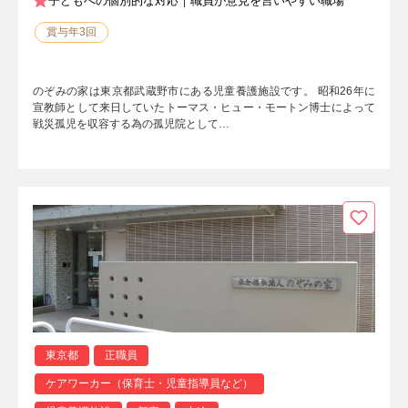
子どもへの個別的な対応｜職員が意見を言いやすい職場
賞与年3回
のぞみの家は東京都武蔵野市にある児童養護施設です。 昭和26年に
宣教師として来日していたトーマス・ヒュー・モートン博士によって
戦災孤児を収容する為の孤児院として…
東京都
正職員
ケアワーカー（保育士・児童指導員など）