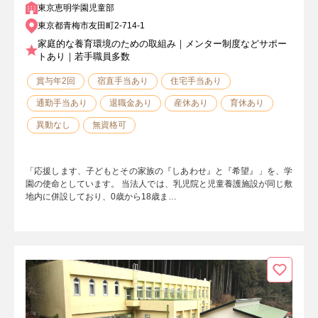
東京恵明学園児童部
東京都青梅市友田町2-714-1
家庭的な養育環境のための取組み｜メンター制度などサポー
トあり｜若手職員多数
賞与年2回
宿直手当あり
住宅手当あり
通勤手当あり
退職金あり
産休あり
育休あり
異動なし
無資格可
「応援します、子どもとその家族の『しあわせ』と『希望』」を、学
園の使命としています。 当法人では、乳児院と児童養護施設が同じ敷
地内に併設しており、0歳から18歳ま…