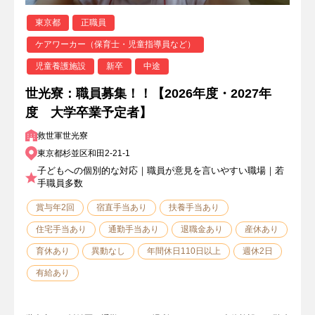
東京都
正職員
ケアワーカー（保育士・児童指導員など）
児童養護施設
新卒
中途
世光寮：職員募集！！【2026年度・2027年
度 大学卒業予定者】
救世軍世光寮
東京都杉並区和田2-21-1
子どもへの個別的な対応｜職員が意見を言いやすい職場｜若
手職員多数
賞与年2回
宿直手当あり
扶養手当あり
住宅手当あり
通勤手当あり
退職金あり
産休あり
育休あり
異動なし
年間休日110日以上
週休2日
有給あり