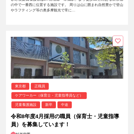
の中で一番西に位置する施設です。 周りは山に囲まれ自然豊かで登山
やラフティング等の奥多摩観光で常に…
東京都
正職員
ケアワーカー（保育士・児童指導員など）
児童養護施設
新卒
中途
令和8年度4月採用の職員（保育士・児童指導
員）を募集しています！