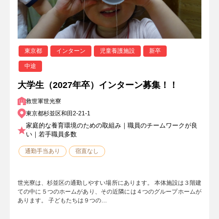
東京都
インターン
児童養護施設
新卒
中途
大学生（2027年卒）インターン募集！！
救世軍世光寮
東京都杉並区和田2-21-1
家庭的な養育環境のための取組み｜職員のチームワークが良
い｜若手職員多数
通勤手当あり
宿直なし
世光寮は、杉並区の通勤しやすい場所にあります。 本体施設は３階建
ての中に５つのホームがあり、その近隣には４つのグループホームが
あります。 子どもたちは９つの…