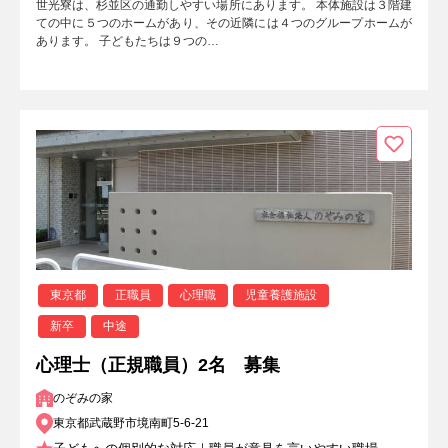
世光寮は、杉並区の通勤しやすい場所にあります。 本体施設は３階建
ての中に５つのホームがあり、その近隣には４つのグループホームが
あります。 子どもたちは９つの…
東京都
正職員
心理職
児童養護施設
新卒
中途
心理士（正規職員）2名 募集
のぞみの家
東京都武蔵野市境南町5-6-21