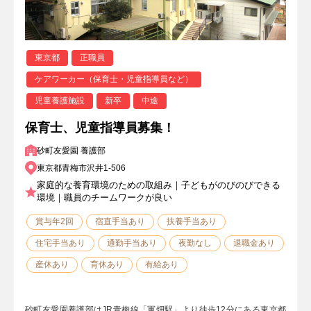
東京都
正職員
ケアワーカー（保育士・児童指導員など）
児童養護施設
新卒
中途
保育士、児童指導員募集！
砂町友愛園 養護部
東京都青梅市沢井1-506
家庭的な養育環境のための取組み｜子どもがのびのびできる
環境｜職員のチームワークが良い
賞与年2回
宿直手当あり
扶養手当あり
住宅手当あり
通勤手当あり
夜勤なし
退職金あり
産休あり
育休あり
有給あり
砂町友愛園養護部はJR青梅線「軍畑駅」より徒歩12分にある東京都