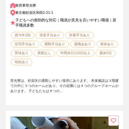
救世軍世光寮
東京都杉並区和田2-21-1
子どもへの個別的な対応｜職員が意見を言いやすい職場｜若
手職員多数
賞与年2回
宿直手当あり
扶養手当あり
住宅手当あり
通勤手当あり
退職金あり
産休あり
育休あり
異動なし
年間休日110日以上
週休2日
有給あり
世光寮は、杉並区の通勤しやすい場所にあります。 本体施設は３階建
ての中に５つのホームがあり、その近隣には４つのグループホームが
あります。 子どもたちは９つの…