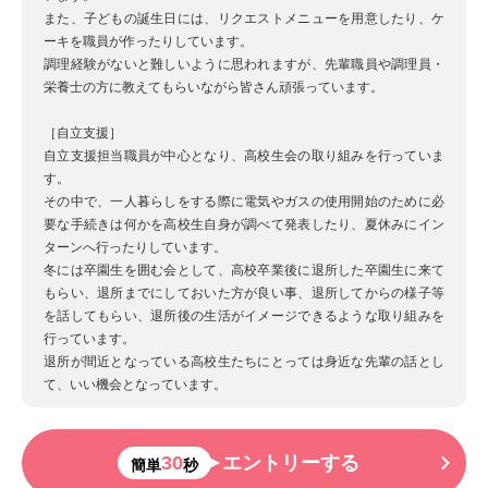
また、子どもの誕生日には、リクエストメニューを用意したり、ケ
ーキを職員が作ったりしています。
調理経験がないと難しいように思われますが、先輩職員や調理員・
栄養士の方に教えてもらいながら皆さん頑張っています。
［自立支援］
自立支援担当職員が中心となり、高校生会の取り組みを行っていま
す。
その中で、一人暮らしをする際に電気やガスの使用開始のために必
要な手続きは何かを高校生自身が調べて発表したり、夏休みにイン
ターンへ行ったりしています。
冬には卒園生を囲む会として、高校卒業後に退所した卒園生に来て
もらい、退所までにしておいた方が良い事、退所してからの様子等
を話してもらい、退所後の生活がイメージできるような取り組みを
行っています。
退所が間近となっている高校生たちにとっては身近な先輩の話とし
て、いい機会となっています。
30
エントリーする
簡単
秒