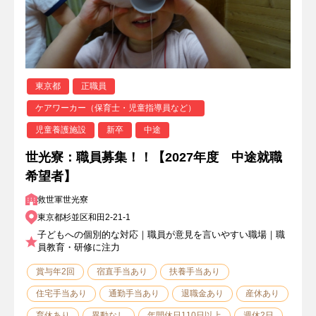
東京都
正職員
ケアワーカー（保育士・児童指導員など）
児童養護施設
新卒
中途
世光寮：職員募集！！【2027年度 中途就職
希望者】
救世軍世光寮
東京都杉並区和田2-21-1
子どもへの個別的な対応｜職員が意見を言いやすい職場｜職
員教育・研修に注力
賞与年2回
宿直手当あり
扶養手当あり
住宅手当あり
通勤手当あり
退職金あり
産休あり
育休あり
異動なし
年間休日110日以上
週休2日