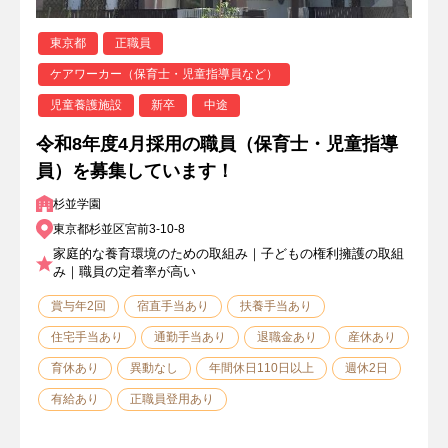
東京都
正職員
ケアワーカー（保育士・児童指導員など）
児童養護施設
新卒
中途
令和8年度4月採用の職員（保育士・児童指導
員）を募集しています！
杉並学園
東京都杉並区宮前3-10-8
家庭的な養育環境のための取組み｜子どもの権利擁護の取組
み｜職員の定着率が高い
賞与年2回
宿直手当あり
扶養手当あり
住宅手当あり
通勤手当あり
退職金あり
産休あり
育休あり
異動なし
年間休日110日以上
週休2日
有給あり
正職員登用あり