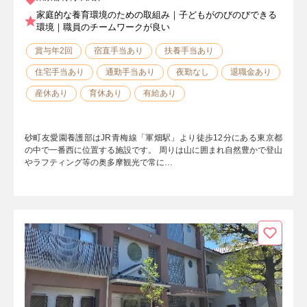
家庭的な養育環境のための取組み｜子どもがのびのびできる
環境｜職員のチームワークが良い
賞与年2回
宿直手当あり
扶養手当あり
住宅手当あり
通勤手当あり
夜勤なし
退職金あり
産休あり
育休あり
有給あり
砂町友愛園養護部はJR青梅線「軍畑駅」より徒歩12分にある東京都
の中で一番西に位置する施設です。 周りは山に囲まれ自然豊かで登山
やラフティング等の奥多摩観光で常に…