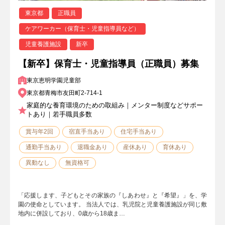
東京都
正職員
ケアワーカー（保育士・児童指導員など）
児童養護施設
新卒
【新卒】保育士・児童指導員（正職員）募集
東京恵明学園児童部
東京都青梅市友田町2-714-1
家庭的な養育環境のための取組み｜メンター制度などサポー
トあり｜若手職員多数
賞与年2回
宿直手当あり
住宅手当あり
通勤手当あり
退職金あり
産休あり
育休あり
異動なし
無資格可
「応援します、子どもとその家族の『しあわせ』と『希望』」を、学
園の使命としています。 当法人では、乳児院と児童養護施設が同じ敷
地内に併設しており、0歳から18歳ま…