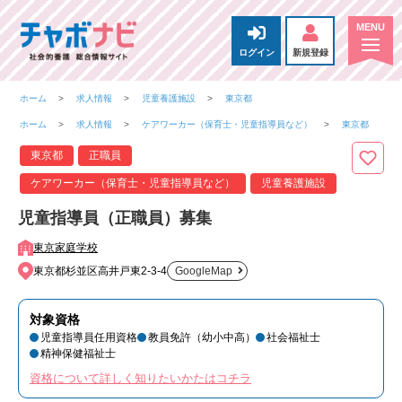
ログイン
新規登録
ホーム
求人情報
児童養護施設
東京都
ホーム
求人情報
ケアワーカー（保育士・児童指導員など）
東京都
東京都
正職員
ケアワーカー（保育士・児童指導員など）
児童養護施設
児童指導員（正職員）募集
東京家庭学校
東京都杉並区高井戸東2-3-4
GoogleMap
対象資格
児童指導員任用資格
教員免許（幼小中高）
社会福祉士
精神保健福祉士
資格について詳しく知りたいかたはコチラ