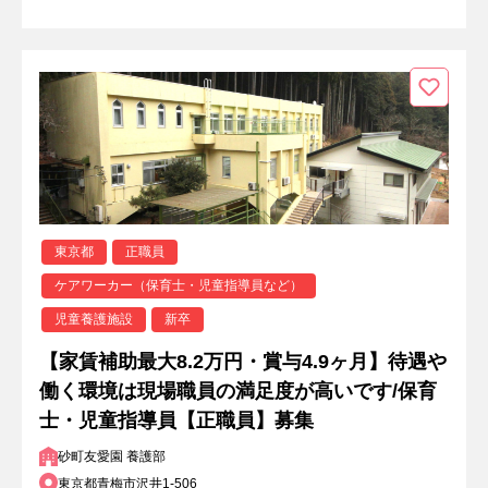
東京都
正職員
ケアワーカー（保育士・児童指導員など）
児童養護施設
新卒
【家賃補助最大8.2万円・賞与4.9ヶ月】待遇や
働く環境は現場職員の満足度が高いです/保育
士・児童指導員【正職員】募集
砂町友愛園 養護部
東京都青梅市沢井1-506