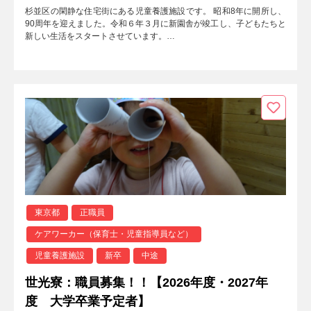
杉並区の閑静な住宅街にある児童養護施設です。 昭和8年に開所し、
90周年を迎えました。令和６年３月に新園舎が竣工し、子どもたちと
新しい生活をスタートさせています。…
東京都
正職員
ケアワーカー（保育士・児童指導員など）
児童養護施設
新卒
中途
世光寮：職員募集！！【2026年度・2027年
度 大学卒業予定者】