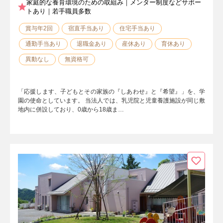
家庭的な養育環境のための取組み｜メンター制度などサポー
トあり｜若手職員多数
賞与年2回
宿直手当あり
住宅手当あり
通勤手当あり
退職金あり
産休あり
育休あり
異動なし
無資格可
「応援します、子どもとその家族の『しあわせ』と『希望』」を、学
園の使命としています。 当法人では、乳児院と児童養護施設が同じ敷
地内に併設しており、0歳から18歳ま…