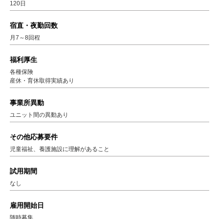
120日
宿直・夜勤回数
月7～8回程
福利厚生
各種保険
産休・育休取得実績あり
事業所異動
ユニット間の異動あり
その他応募要件
児童福祉、養護施設に理解があること
試用期間
なし
雇用開始日
随時募集