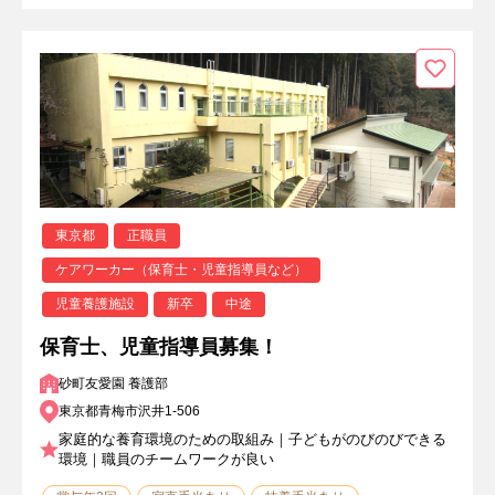
東京都
正職員
ケアワーカー（保育士・児童指導員など）
児童養護施設
新卒
中途
保育士、児童指導員募集！
砂町友愛園 養護部
東京都青梅市沢井1-506
家庭的な養育環境のための取組み｜子どもがのびのびできる
環境｜職員のチームワークが良い