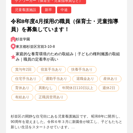
ケアワーカー（保育士・児童指導員など）
児童養護施設
新卒
中途
令和8年度4月採用の職員（保育士・児童指導
員）を募集しています！
杉並学園
東京都杉並区宮前3-10-8
家庭的な養育環境のための取組み｜子どもの権利擁護の取組
み｜職員の定着率が高い
賞与年2回
宿直手当あり
扶養手当あり
住宅手当あり
通勤手当あり
退職金あり
産休あり
育休あり
異動なし
年間休日110日以上
週休2日
有給あり
正職員登用あり
杉並区の閑静な住宅街にある児童養護施設です。 昭和8年に開所し、
90周年を迎えました。令和６年３月に新園舎が竣工し、子どもたちと
新しい生活をスタートさせています。…