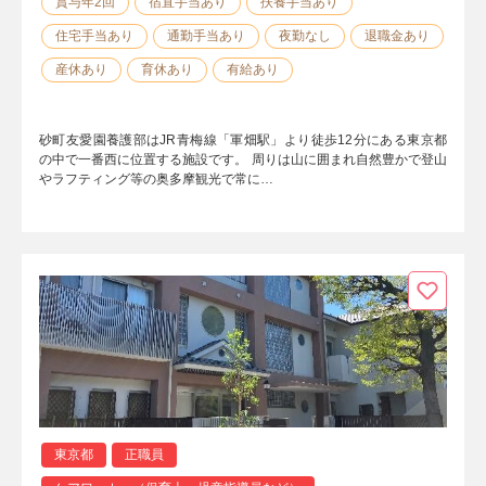
賞与年2回
宿直手当あり
扶養手当あり
住宅手当あり
通勤手当あり
夜勤なし
退職金あり
産休あり
育休あり
有給あり
砂町友愛園養護部はJR青梅線「軍畑駅」より徒歩12分にある東京都
の中で一番西に位置する施設です。 周りは山に囲まれ自然豊かで登山
やラフティング等の奥多摩観光で常に…
東京都
正職員