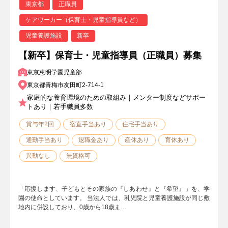
東京都
正職員
ケアワーカー（保育士・児童指導員など）
児童養護施設
新卒
【新卒】保育士・児童指導員（正職員）募集
東京恵明学園児童部
東京都青梅市友田町2-714-1
家庭的な養育環境のための取組み｜メンター制度などサポー
トあり｜若手職員多数
賞与年2回
宿直手当あり
住宅手当あり
通勤手当あり
退職金あり
産休あり
育休あり
異動なし
無資格可
「応援します、子どもとその家族の『しあわせ』と『希望』」を、学
園の使命としています。 当法人では、乳児院と児童養護施設が同じ敷
地内に併設しており、0歳から18歳ま…