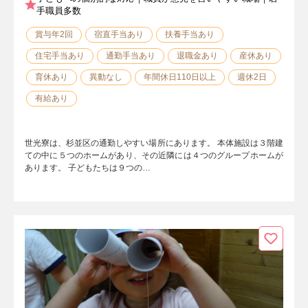
手職員多数
賞与年2回
宿直手当あり
扶養手当あり
住宅手当あり
通勤手当あり
退職金あり
産休あり
育休あり
異動なし
年間休日110日以上
週休2日
有給あり
世光寮は、杉並区の通勤しやすい場所にあります。 本体施設は３階建
ての中に５つのホームがあり、その近隣には４つのグループホームが
あります。 子どもたちは９つの…