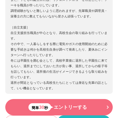
ーキを職員が作ったりしています。
調理経験がないと難しいように思われますが、先輩職員や調理員・
栄養士の方に教えてもらいながら皆さん頑張っています。
［自立支援］
自立支援担当職員が中心となり、高校生会の取り組みを行っていま
す。
その中で、一人暮らしをする際に電気やガスの使用開始のために必
要な手続きは何かを高校生自身が調べて発表したり、夏休みにイン
ターンへ行ったりしています。
冬には卒園生を囲む会として、高校卒業後に退所した卒園生に来て
もらい、退所までにしておいた方が良い事、退所してからの様子等
を話してもらい、退所後の生活がイメージできるような取り組みを
行っています。
退所が間近となっている高校生たちにとっては身近な先輩の話とし
て、いい機会となっています。
30
エントリーする
簡単
秒