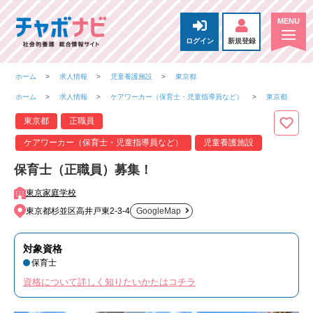
ログイン
新規登録
ホーム
求人情報
児童養護施設
東京都
ホーム
求人情報
ケアワーカー（保育士・児童指導員など）
東京都
東京都
正職員
ケアワーカー（保育士・児童指導員など）
児童養護施設
保育士（正職員）募集！
東京家庭学校
東京都杉並区高井戸東2-3-4
GoogleMap
対象資格
保育士
資格について詳しく知りたいかたはコチラ