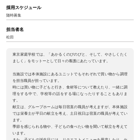
採用スケジュール
随時募集
担当者名
松田
東京家庭学校では、「あかるくのびのびと、そして、やさしくたく
ましく」をモットーとして日々の養護にあたっています。
当施設では本体施設にあるユニットでもそれぞれで買い物から調理
を担当職員が担っています。
時には買い物に子どもと行き、食材等について教えたり、一緒に調
理をする中で、学校等の話をする場になったりすることもありま
す。
献立は、グループホームは毎日宿直の職員が考えますが、本体施設
では栄養士が平日の献立を考え、土日祝日は宿直の職員が考えてい
ます。
季節を感じられる物や、子どもの食べたい物を聞いて献立を考えて
います。
また、子どもの誕生日には、リクエストメニューを用意したり、ケ