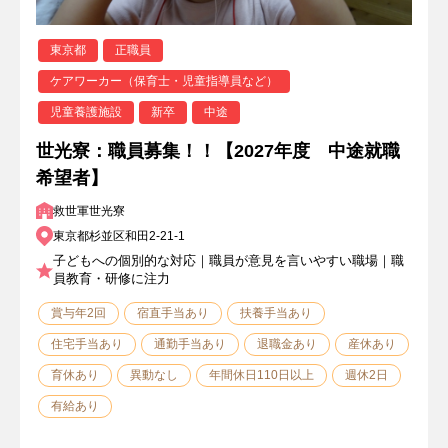
東京都
正職員
ケアワーカー（保育士・児童指導員など）
児童養護施設
新卒
中途
世光寮：職員募集！！【2027年度 中途就職
希望者】
救世軍世光寮
東京都杉並区和田2-21-1
子どもへの個別的な対応｜職員が意見を言いやすい職場｜職
員教育・研修に注力
賞与年2回
宿直手当あり
扶養手当あり
住宅手当あり
通勤手当あり
退職金あり
産休あり
育休あり
異動なし
年間休日110日以上
週休2日
有給あり