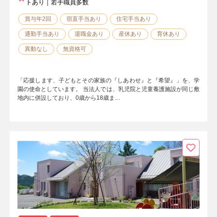
トあり｜若手職員多数
賞与年2回
宿直手当あり
住宅手当あり
通勤手当あり
退職金あり
産休あり
育休あり
異動なし
無資格可
「応援します、子どもとその家族の『しあわせ』と『希望』」を、学
園の使命としています。 当法人では、乳児院と児童養護施設が同じ敷
地内に併設しており、0歳から18歳ま…