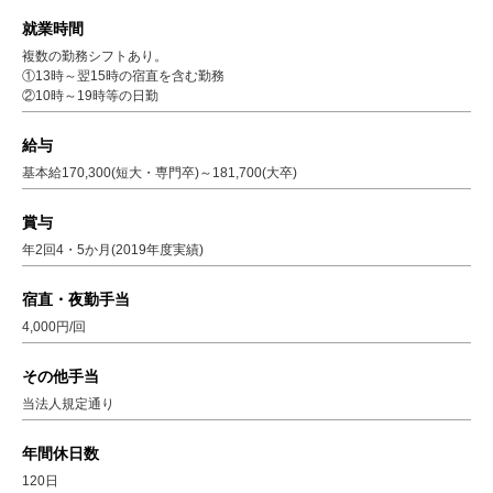
就業時間
複数の勤務シフトあり。
①13時～翌15時の宿直を含む勤務
②10時～19時等の日勤
給与
基本給170,300(短大・専門卒)～181,700(大卒)
賞与
年2回4・5か月(2019年度実績)
宿直・夜勤手当
4,000円/回
その他手当
当法人規定通り
年間休日数
120日