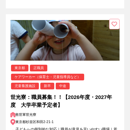
東京都
正職員
ケアワーカー（保育士・児童指導員など）
児童養護施設
新卒
中途
世光寮：職員募集！！【2026年度・2027年
度 大学卒業予定者】
救世軍世光寮
東京都杉並区和田2-21-1
子どもへの個別的な対応｜職員が意見を言いやすい職場｜若