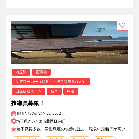
埼玉県
正職員
ケアワーカー（保育士・児童指導員など）
自立援助ホーム
新卒
中途
指導員募集！
見晴らしの灯台とLa luce2
埼玉県さいたま市北区日進町
若手職員多数｜労働環境の改善に注力｜職員の定着率が高い