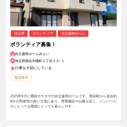
埼玉県
ボランティア
自立援助ホーム
ボランティア募集！
自立援助ホームみらい
埼玉県熊谷市曙町２丁目４６−１
行事を大切にしている
無資格可
2025年9月に開設ホヤホヤの自立援助ホームです。熊谷駅から徒歩約
8分の利便性の高い立地にあり、商業施設や公園も近く、メンバーた
ちにとっても職員にとっても暮らしやす…