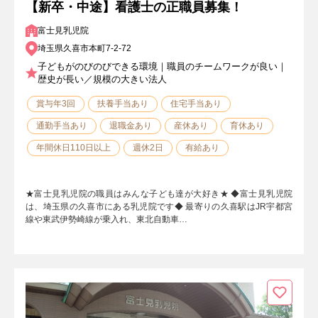
【新卒・中途】看護士の正職員募集！
富士見乳児院
埼玉県久喜市本町7-2-72
子どもがのびのびできる環境｜職員のチームワークが良い｜
歴史が長い／規模の大きい法人
賞与年3回
扶養手当あり
住宅手当あり
通勤手当あり
退職金あり
産休あり
育休あり
年間休日110日以上
週休2日
有給あり
★富士見乳児院の職員はみんな子ども達が大好き★ ◆富士見乳児院
は、埼玉県の久喜市にある乳児院です◆ 最寄りの久喜駅はJR宇都宮
線や東武伊勢崎線が乗入れ、東北自動車…