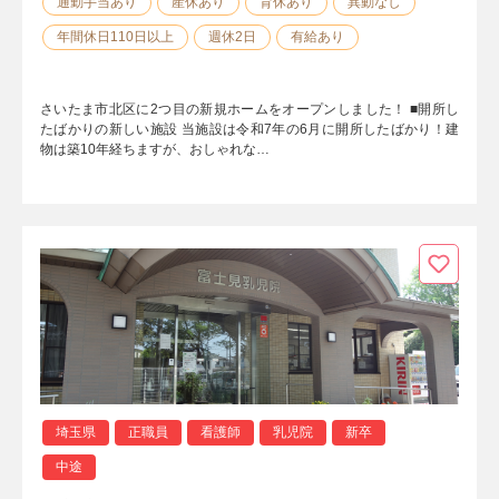
通勤手当あり
産休あり
育休あり
異動なし
年間休日110日以上
週休2日
有給あり
さいたま市北区に2つ目の新規ホームをオープンしました！ ■開所し
たばかりの新しい施設 当施設は令和7年の6月に開所したばかり！建
物は築10年経ちますが、おしゃれな…
埼玉県
正職員
看護師
乳児院
新卒
中途