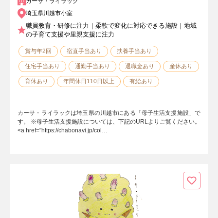
カーサ・ライラック
埼玉県川越市小室
職員教育・研修に注力｜柔軟で変化に対応できる施設｜地域
の子育て支援や里親支援に注力
賞与年2回
宿直手当あり
扶養手当あり
住宅手当あり
通勤手当あり
退職金あり
産休あり
育休あり
年間休日110日以上
有給あり
カーサ・ライラックは埼玉県の川越市にある「母子生活支援施設」で
す。 ※母子生活支援施設については、下記のURLよりご覧ください。
<a href="https://chabonavi.jp/col…