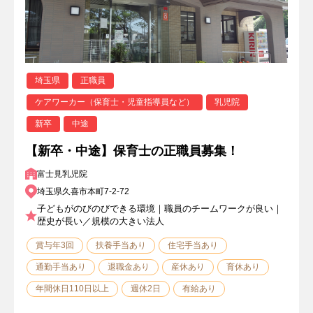
埼玉県
正職員
ケアワーカー（保育士・児童指導員など）
乳児院
新卒
中途
【新卒・中途】保育士の正職員募集！
富士見乳児院
埼玉県久喜市本町7-2-72
子どもがのびのびできる環境｜職員のチームワークが良い｜
歴史が長い／規模の大きい法人
賞与年3回
扶養手当あり
住宅手当あり
通勤手当あり
退職金あり
産休あり
育休あり
年間休日110日以上
週休2日
有給あり