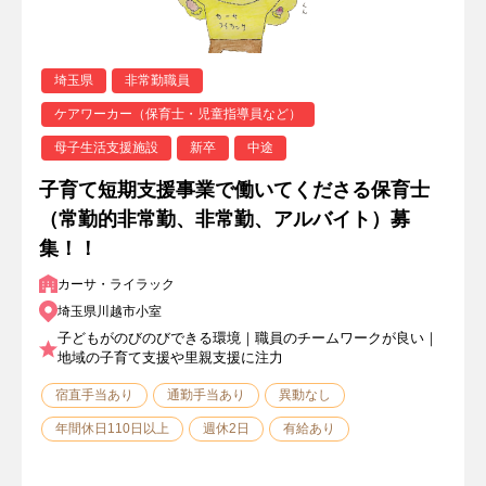
埼玉県
非常勤職員
ケアワーカー（保育士・児童指導員など）
母子生活支援施設
新卒
中途
子育て短期支援事業で働いてくださる保育士
（常勤的非常勤、非常勤、アルバイト）募
集！！
カーサ・ライラック
埼玉県川越市小室
子どもがのびのびできる環境｜職員のチームワークが良い｜
地域の子育て支援や里親支援に注力
宿直手当あり
通勤手当あり
異動なし
年間休日110日以上
週休2日
有給あり