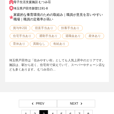
母子生活支援施設 むつみ荘
埼玉県戸田市新曽1191-8
家庭的な養育環境のための取組み｜職員が意見を言いやすい
職場｜職員の定着率が高い
賞与年2回
宿直手当あり
扶養手当あり
住宅手当あり
通勤手当あり
退職金あり
産休あり
育休あり
異動なし
有給あり
埼玉県戸田市は「住みやすい街」としても人気上昇中のエリアです。
施設は、駅から近く、住宅街で栄えていて、スーパーやチェーン店な
ども多くあります。 むつみ荘の…
PREV
NEXT