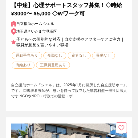
【中途】心理サポートスタッフ募集！◇時給
¥3000〜 ¥5,000 ◇Wワーク可
自立援助ホーム シエル
埼玉県さいたま市見沼区
子どもへの個別的な対応｜自立支援やアフターケアに注力｜
職員が意見を言いやすい職場
通勤手当あり
夜勤なし
宿直なし
異動なし
有給あり
正職員登用あり
自立援助ホーム「シエル」は、2025年1月に開所した自立援助ホーム
です。 ◎現役看護師が、思いを持って設立した非営利型一般社団法人
です NGOやNPO・行政での活動・ボ…