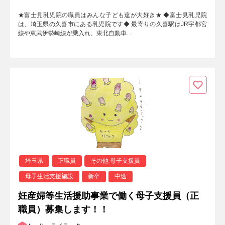
★富士見乳児院の職員はみんな子ども達が大好き★ ◆富士見乳児院
は、埼玉県の久喜市にある乳児院です◆ 最寄りの久喜駅はJR宇都宮
線や東武伊勢崎線が乗入れ、東北自動車…
埼玉県
正職員
その他 母子支援員
母子生活支援施設
新卒
中途
妊産婦等生活援助事業で働く母子支援員（正
職員）募集します！！