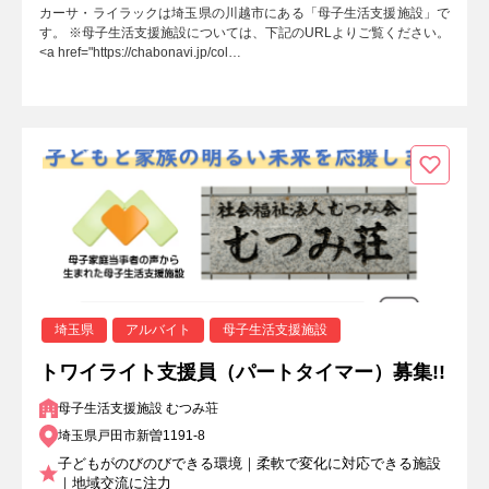
カーサ・ライラックは埼玉県の川越市にある「母子生活支援施設」で
す。 ※母子生活支援施設については、下記のURLよりご覧ください。
<a href="https://chabonavi.jp/col…
埼玉県
アルバイト
母子生活支援施設
トワイライト支援員（パートタイマー）募集!!
母子生活支援施設 むつみ荘
埼玉県戸田市新曽1191-8
子どもがのびのびできる環境｜柔軟で変化に対応できる施設
｜地域交流に注力