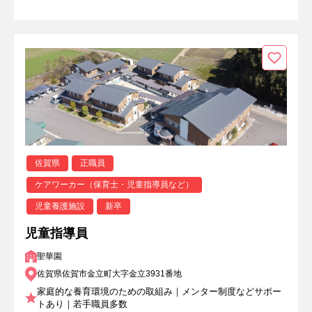
佐賀県
正職員
ケアワーカー（保育士・児童指導員など）
児童養護施設
新卒
児童指導員
聖華園
佐賀県佐賀市金立町大字金立3931番地
家庭的な養育環境のための取組み｜メンター制度などサポー
トあり｜若手職員多数