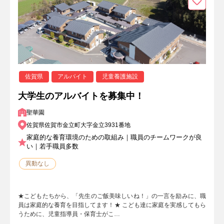
佐賀県
アルバイト
児童養護施設
大学生のアルバイトを募集中！
聖華園
佐賀県佐賀市金立町大字金立3931番地
家庭的な養育環境のための取組み｜職員のチームワークが良
い｜若手職員多数
異動なし
★こどもたちから、「先生のご飯美味しいね！」の一言を励みに、職
員は家庭的な養育を目指してます！★ こども達に家庭を実感してもら
うために、児童指導員・保育士がこ…