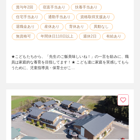
賞与年2回
宿直手当あり
扶養手当あり
住宅手当あり
通勤手当あり
資格取得支援あり
退職金あり
産休あり
育休あり
異動なし
無資格可
年間休日110日以上
週休2日
有給あり
★こどもたちから、「先生のご飯美味しいね！」の一言を励みに、職
員は家庭的な養育を目指してます！★ こども達に家庭を実感してもら
うために、児童指導員・保育士がこ…