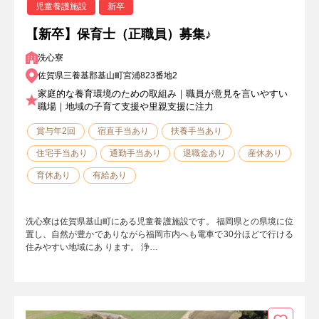
児童養護施設
新卒
【新卒】保育士（正職員）募集♪
洗心寮
佐賀県三養基郡基山町宮浦823番地2
家庭的な養育環境のための取組み｜職員が意見を言いやすい
職場｜地域の子育て支援や里親支援に注力
賞与年2回
宿直手当あり
扶養手当あり
住宅手当あり
通勤手当あり
退職金あり
産休あり
育休あり
有給あり
洗心寮は佐賀県基山町にある児童養護施設です。 福岡県との県境に位
置し、自然が豊かでありながら福岡市内へも電車で30分ほどで行ける
住みやすい地域にあ ります。 浄…