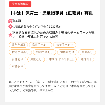
児童養護施設
【中途】保育士・児童指導員（正職員）募集
聖華園
佐賀県佐賀市金立町大字金立3931番地
家庭的な養育環境のための取組み｜職員のチームワークが良
い｜柔軟で変化に対応できる施設
賞与年2回
宿直手当あり
扶養手当あり
住宅手当あり
通勤手当あり
退職金あり
産休あり
育休あり
異動なし
年間休日110日以上
週休2日
有給あり
★こどもたちから、「先生のご飯美味しいね！」の一言を励みに、職
員は家庭的な養育を目指してます！★ こども達に家庭を実感してもら
うために、児童指導員・保育士がこ…