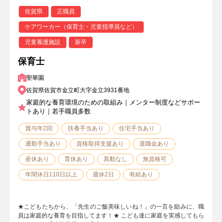
佐賀県
正職員
ケアワーカー（保育士・児童指導員など）
児童養護施設
新卒
保育士
聖華園
佐賀県佐賀市金立町大字金立3931番地
家庭的な養育環境のための取組み｜メンター制度などサポー
トあり｜若手職員多数
賞与年2回
扶養手当あり
住宅手当あり
通勤手当あり
資格取得支援あり
退職金あり
産休あり
育休あり
異動なし
無資格可
年間休日110日以上
週休2日
有給あり
★こどもたちから、「先生のご飯美味しいね！」の一言を励みに、職
員は家庭的な養育を目指してます！★ こども達に家庭を実感してもら