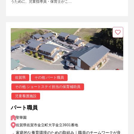
うために、児童指導員・保育士がこ…
佐賀県
その他 パート職員
その他 ショートステイ担当の保育補助員
児童養護施設
パート職員
聖華園
佐賀県佐賀市金立町大字金立3931番地
家庭的な養育環境のための取組み｜職員のチームワークが良