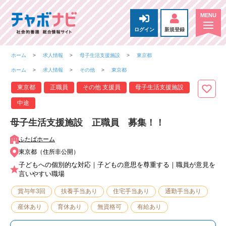
ログイン
新規登録
ホーム
求人情報
母子生活支援施設
東京都
ホーム
求人情報
その他
東京都
東京都
正職員
その他 支援員
母子生活支援施設
中途
母子生活支援施設 正職員 募集！！
ふたばホーム
東京都（住所非公開）
子どもへの個別的な対応｜子どもの意思を尊重する｜職員が意見を
言いやすい職場
賞与年3回
扶養手当あり
住宅手当あり
通勤手当あり
産休あり
育休あり
無資格可
有給あり