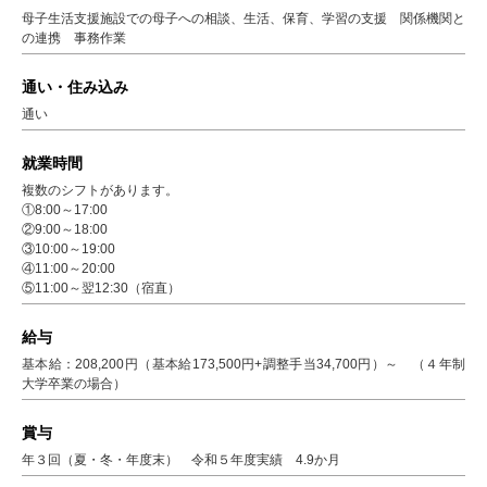
母子生活支援施設での母子への相談、生活、保育、学習の支援 関係機関と
の連携 事務作業
通い・住み込み
通い
就業時間
複数のシフトがあります。
①8:00～17:00
②9:00～18:00
③10:00～19:00
④11:00～20:00
⑤11:00～翌12:30（宿直）
給与
基本給：208,200円（基本給173,500円+調整手当34,700円）～ （４年制
大学卒業の場合）
賞与
年３回（夏・冬・年度末） 令和５年度実績 4.9か月