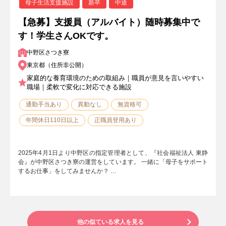
母子生活支援施設
新卒
中途
【急募】支援員（アルバイト）随時募集中で
す！学生さんOKです。
中野区さつき寮
東京都（住所非公開）
家庭的な養育環境のための取組み｜職員が意見を言いやすい
職場｜柔軟で変化に対応できる施設
通勤手当あり
異動なし
無資格可
年間休日110日以上
正職員登用あり
2025年4月1日より中野区の指定管理者として、『社会福祉法人 東静
会』が中野区さつき寮の運営をしています。 一緒に「母子をサポート
するお仕事」をしてみませんか？ …
他の似ている求人を見る