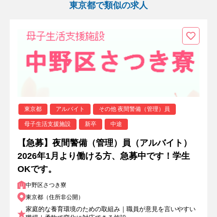
東京都で類似の求人
東京都
アルバイト
その他 夜間警備（管理）員
母子生活支援施設
新卒
中途
【急募】夜間警備（管理）員（アルバイト）
2026年1月より働ける方、急募中です！学生
OKです。
中野区さつき寮
東京都（住所非公開）
家庭的な養育環境のための取組み｜職員が意見を言いやすい