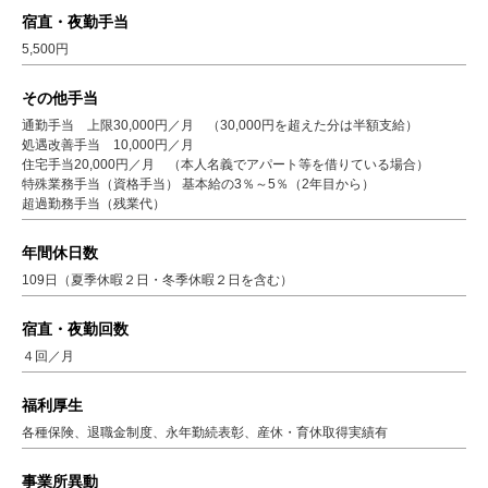
宿直・夜勤手当
5,500円
その他手当
通勤手当 上限30,000円／月 （30,000円を超えた分は半額支給）
処遇改善手当 10,000円／月
住宅手当20,000円／月 （本人名義でアパート等を借りている場合）
特殊業務手当（資格手当） 基本給の3％～5％（2年目から）
超過勤務手当（残業代）
年間休日数
109日（夏季休暇２日・冬季休暇２日を含む）
宿直・夜勤回数
４回／月
福利厚生
各種保険、退職金制度、永年勤続表彰、産休・育休取得実績有
事業所異動