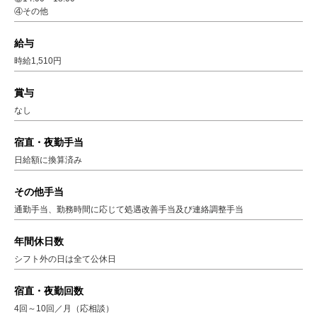
④その他
給与
時給1,510円
賞与
なし
宿直・夜勤手当
日給額に換算済み
その他手当
通勤手当、勤務時間に応じて処遇改善手当及び連絡調整手当
年間休日数
シフト外の日は全て公休日
宿直・夜勤回数
4回～10回／月（応相談）