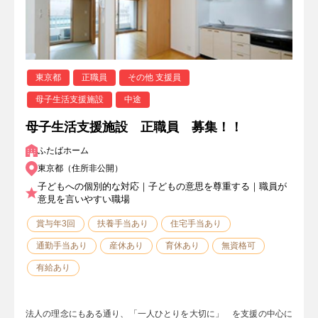
東京都
正職員
その他 支援員
母子生活支援施設
中途
母子生活支援施設 正職員 募集！！
ふたばホーム
東京都（住所非公開）
子どもへの個別的な対応｜子どもの意思を尊重する｜職員が
意見を言いやすい職場
賞与年3回
扶養手当あり
住宅手当あり
通勤手当あり
産休あり
育休あり
無資格可
有給あり
法人の理念にもある通り、「一人ひとりを大切に」 を支援の中心に