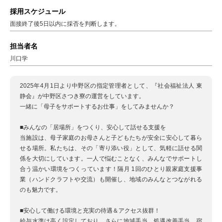
採用スケジュール
面接終了後5日以内に採否を判断します。
担当者名
川口学
2025年4月1日より中野区の指定管理者として、『社会福祉法人 東
静会』が中野区さつき寮の運営をしています。
一緒に「母子をサポートするお仕事」をしてみませんか？
■みんなの「居場所」をつくり、安心して話せる支援を
当施設は、母子家庭のお母さんと子どもたちが安全に安心して暮ら
せる場所。私たちは、その「寄り添い役」として、気軽に話せる関
係を大切にしています。一人で悩むことなく、みんなでサポートし
合う温かい環境をつくっています！隔月 1回のひとり親家庭支援事
業（ハンドクラフトや交流）も開催し、地域のみんなとつながれる
のも魅力です。
■安心して働ける環境と充実の待遇＆アクセス抜群！
給与水準は高く設定しており、さらに地域手当、処遇改善手当、宿