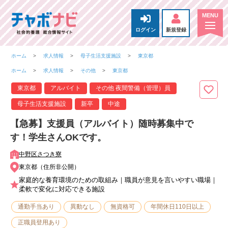
ログイン
新規登録
ホーム
求人情報
母子生活支援施設
東京都
ホーム
求人情報
その他
東京都
東京都
アルバイト
その他 夜間警備（管理）員
母子生活支援施設
新卒
中途
【急募】支援員（アルバイト）随時募集中で
す！学生さんOKです。
中野区さつき寮
東京都（住所非公開）
家庭的な養育環境のための取組み｜職員が意見を言いやすい職場｜
柔軟で変化に対応できる施設
通勤手当あり
異動なし
無資格可
年間休日110日以上
正職員登用あり