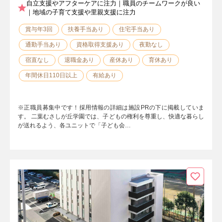
自立支援やアフターケアに注力｜職員のチームワークが良い
｜地域の子育て支援や里親支援に注力
賞与年3回
扶養手当あり
住宅手当あり
通勤手当あり
資格取得支援あり
夜勤なし
宿直なし
退職金あり
産休あり
育休あり
年間休日110日以上
有給あり
※正職員募集中です！採用情報の詳細は施設PRの下に掲載していま
す。 二葉むさしが丘学園では、子どもの権利を尊重し、快適な暮らし
が送れるよう、各ユニットで「子ども会…