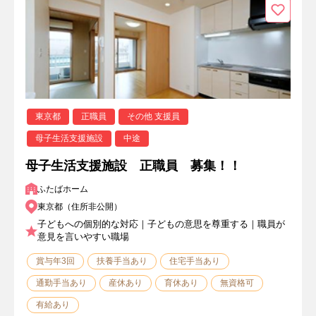
東京都
正職員
その他 支援員
母子生活支援施設
中途
母子生活支援施設 正職員 募集！！
ふたばホーム
東京都（住所非公開）
子どもへの個別的な対応｜子どもの意思を尊重する｜職員が
意見を言いやすい職場
賞与年3回
扶養手当あり
住宅手当あり
通勤手当あり
産休あり
育休あり
無資格可
有給あり