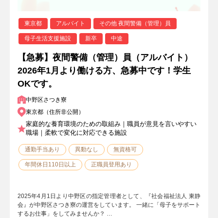
東京都
アルバイト
その他 夜間警備（管理）員
母子生活支援施設
新卒
中途
【急募】夜間警備（管理）員（アルバイト）
2026年1月より働ける方、急募中です！学生
OKです。
中野区さつき寮
東京都（住所非公開）
家庭的な養育環境のための取組み｜職員が意見を言いやすい
職場｜柔軟で変化に対応できる施設
通勤手当あり
異動なし
無資格可
年間休日110日以上
正職員登用あり
2025年4月1日より中野区の指定管理者として、『社会福祉法人 東静
会』が中野区さつき寮の運営をしています。 一緒に「母子をサポート
するお仕事」をしてみませんか？ …