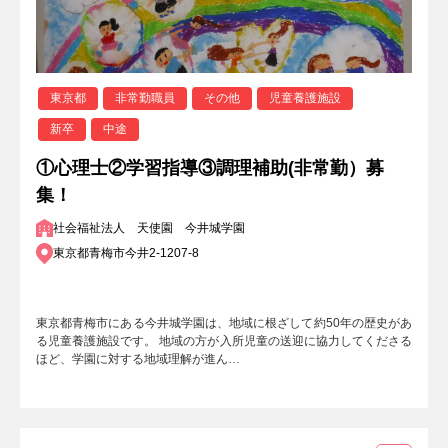
東京都
非常勤職員
その他
児童養護施設
新卒
中途
①心理士②学習指導③調理補助(非常勤）募
集！
社会福祉法人 天使園 今井城学園
東京都青梅市今井2-1207-8
東京都青梅市にある今井城学園は、地域に根ざして約50年の歴史があ
る児童養護施設です。 地域の方が入所児童の送迎に協力してくださる
ほど、学園に対する地域理解が進ん…