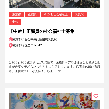
東京都
正職員
その他 社会福祉士
乳児院
中途
【中途】正職員の社会福祉士募集
東京都済生会中央病院附属乳児院
東京都港区三田1-4-17
当院は病院に併設された乳児院で、医療的ケアや発達面など特別な配
慮が必要な子どもたちがともに生活しています。保育士のほか看護
師、理学療法士、小児科医、心理士、栄…