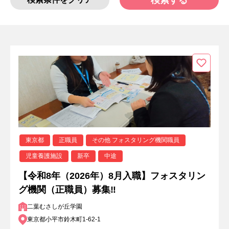
検索する
東京都
正職員
その他 フォスタリング機関職員
児童養護施設
新卒
中途
【令和8年（2026年）8月入職】フォスタリン
グ機関（正職員）募集‼
二葉むさしが丘学園
東京都小平市鈴木町1-62-1