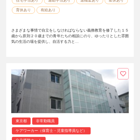
住宅手当あり
通勤手当あり
退職金あり
産休あり
育休あり
有給あり
さまざまな事情で自立をしなければならない義務教育を修了した１５
歳から原則２０歳までの青年たちの相談にのり、ゆったりとした雰囲
気の生活の場を提供し、自活する力と…
東京都
非常勤職員
ケアワーカー（保育士・児童指導員など）