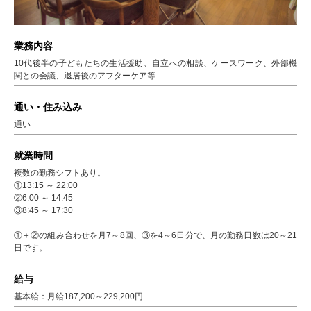
業務内容
10代後半の子どもたちの生活援助、自立への相談、ケースワーク、外部機
関との会議、退居後のアフターケア等
通い・住み込み
通い
就業時間
複数の勤務シフトあり。
①13:15 ～ 22:00
②6:00 ～ 14:45
③8:45 ～ 17:30
①＋②の組み合わせを月7～8回、③を4～6日分で、月の勤務日数は20～21
日です。
給与
基本給：月給187,200～229,200円