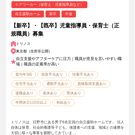
ケアワーカー（保育士・児童指導員など）
自立援助ホーム
新卒
中途
【新卒】・【既卒】児童指導員・保育士（正
規職員）募集
トリノス
東京都（住所非公開）
自立支援やアフターケアに注力｜職員が意見を言いやすい職
場｜職員の定着率が高い
賞与年3回
宿直手当あり
扶養手当あり
住宅手当あり
通勤手当あり
資格取得支援あり
退職金あり
産休あり
育休あり
年間休日110日以上
有給あり
トリノスは、日野市にある男子6名定員の自立援助ホームです。 法人
自体は保育、社会的養護等子ども、保護者への支援、地域との連携を
大切に様々な事業を展開してきていま…