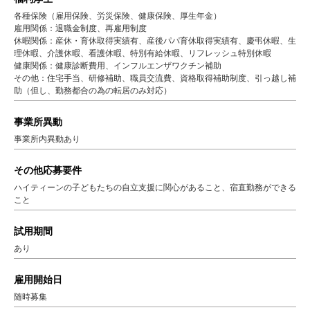
各種保険（雇用保険、労災保険、健康保険、厚生年金）
雇用関係：退職金制度、再雇用制度
休暇関係：産休・育休取得実績有、産後パパ育休取得実績有、慶弔休暇、生
理休暇、介護休暇、看護休暇、特別有給休暇、リフレッシュ特別休暇
健康関係：健康診断費用、インフルエンザワクチン補助
その他：住宅手当、研修補助、職員交流費、資格取得補助制度、引っ越し補
助（但し、勤務都合の為の転居のみ対応）
事業所異動
事業所内異動あり
その他応募要件
ハイティーンの子どもたちの自立支援に関心があること、宿直勤務ができる
こと
試用期間
あり
雇用開始日
随時募集