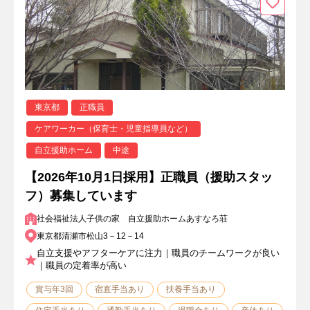
東京都
正職員
ケアワーカー（保育士・児童指導員など）
自立援助ホーム
中途
【2026年10月1日採用】正職員（援助スタッ
フ）募集しています
社会福祉法人子供の家 自立援助ホームあすなろ荘
東京都清瀬市松山3－12－14
自立支援やアフターケアに注力｜職員のチームワークが良い
｜職員の定着率が高い
賞与年3回
宿直手当あり
扶養手当あり