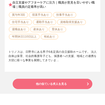
自立支援やアフターケアに注力｜職員が意見を言いやすい職
場｜職員の定着率が高い
賞与年3回
宿直手当あり
扶養手当あり
住宅手当あり
通勤手当あり
資格取得支援あり
退職金あり
産休あり
育休あり
年間休日110日以上
有給あり
トリノスは、日野市にある男子6名定員の自立援助ホームです。 法人
自体は保育、社会的養護等子ども、保護者への支援、地域との連携を
大切に様々な事業を展開してきていま…
他の似ている求人を見る