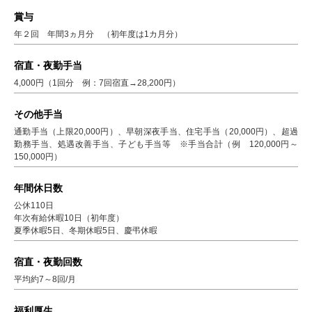
賞与
年２回 年間3ヵ月分 （初年度は1カ月分）
宿直・夜勤手当
4,000円（1回分 例：7回宿直→28,200円）
その他手当
通勤手当（上限20,000円）、早朝深夜手当、住宅手当（20,000円）、超過
勤務手当、処遇改善手当、子ども手当等 ※手当合計（例 120,000円～
150,000円）
年間休日数
公休110日
年次有給休暇10日（初年度）
夏季休暇5日、冬期休暇5日、慶弔休暇
宿直・夜勤回数
平均約7～8回/月
福利厚生