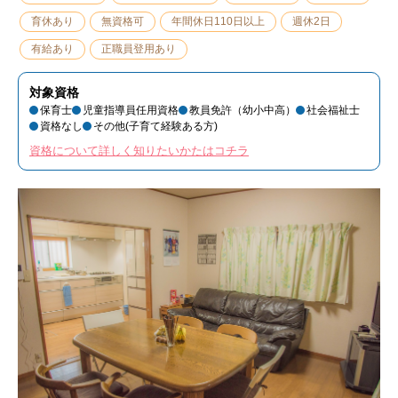
育休あり
無資格可
年間休日110日以上
週休2日
有給あり
正職員登用あり
対象資格
保育士
児童指導員任用資格
教員免許（幼小中高）
社会福祉士
資格なし
その他(子育て経験ある方)
資格について詳しく知りたいかたはコチラ