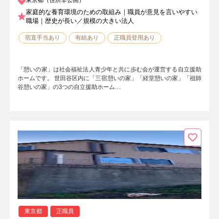
家庭的な養育環境のための取組み｜職員が意見を言いやすい
職場｜歴史が長い／規模の大きい法人
宿直手当あり
有給あり
正職員登用あり
「憩いの家」は社会福祉法人青少年と共に歩む会が運営する自立援助
ホームです。 世田谷区内に「三宿憩いの家」「経堂憩いの家」「祖師
谷憩いの家」の3つの自立援助ホーム…
東京都
正職員