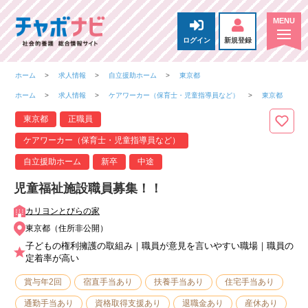
ログイン
新規登録
ホーム
求人情報
自立援助ホーム
東京都
ホーム
求人情報
ケアワーカー（保育士・児童指導員など）
東京都
東京都
正職員
ケアワーカー（保育士・児童指導員など）
自立援助ホーム
新卒
中途
児童福祉施設職員募集！！
カリヨンとびらの家
東京都（住所非公開）
子どもの権利擁護の取組み｜職員が意見を言いやすい職場｜職員の
定着率が高い
賞与年2回
宿直手当あり
扶養手当あり
住宅手当あり
通勤手当あり
資格取得支援あり
退職金あり
産休あり