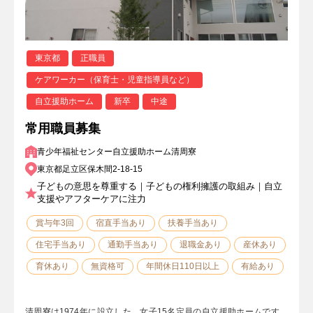
東京都
正職員
ケアワーカー（保育士・児童指導員など）
自立援助ホーム
新卒
中途
常用職員募集
青少年福祉センター自立援助ホーム清周寮
東京都足立区保木間2-18-15
子どもの意思を尊重する｜子どもの権利擁護の取組み｜自立
支援やアフターケアに注力
賞与年3回
宿直手当あり
扶養手当あり
住宅手当あり
通勤手当あり
退職金あり
産休あり
育休あり
無資格可
年間休日110日以上
有給あり
清周寮は1974年に設立した、女子15名定員の自立援助ホームです。