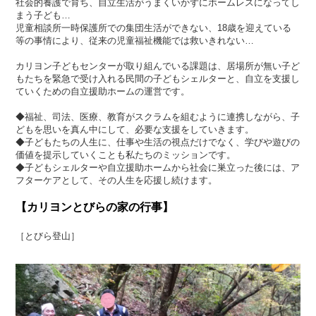
社会的養護で育ち、自立生活がうまくいかずにホームレスになってし
まう子ども…
児童相談所一時保護所での集団生活ができない、18歳を迎えている
等の事情により、従来の児童福祉機能では救いきれない…
カリヨン子どもセンターが取り組んでいる課題は、居場所が無い子ど
もたちを緊急で受け入れる民間の子どもシェルターと、自立を支援し
ていくための自立援助ホームの運営です。
◆福祉、司法、医療、教育がスクラムを組むように連携しながら、子
どもを思いを真ん中にして、必要な支援をしていきます。
◆子どもたちの人生に、仕事や生活の視点だけでなく、学びや遊びの
価値を提示していくことも私たちのミッションです。
◆子どもシェルターや自立援助ホームから社会に巣立った後には、ア
フターケアとして、その人生を応援し続けます。
【カリヨンとびらの家の行事】
［とびら登山］