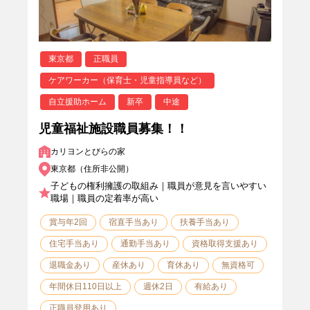
東京都
正職員
ケアワーカー（保育士・児童指導員など）
自立援助ホーム
新卒
中途
児童福祉施設職員募集！！
カリヨンとびらの家
東京都（住所非公開）
子どもの権利擁護の取組み｜職員が意見を言いやすい
職場｜職員の定着率が高い
賞与年2回
宿直手当あり
扶養手当あり
住宅手当あり
通勤手当あり
資格取得支援あり
退職金あり
産休あり
育休あり
無資格可
年間休日110日以上
週休2日
有給あり
正職員登用あり