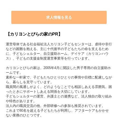
求人情報を見る
【カリヨンとびらの家のPR】
運営母体である社会福祉法人カリヨン子どもセンターは、虐待や非行
などの困難を抱える、主に十代後半の子どもたちの命を支えるため
に、子どもシェルター、自立援助ホーム、デイケア（カリヨンハウ
ス）、子どもの支援金制度運営事業等を行っています。
カリヨンとびらの家は、2005年4月に開設した男子専用の自立援助ホ
ームです。
素朴な一軒家で、子どもたちひとりひとりの事情や目標に配慮しなが
ら、暮らしを見守っています。
職員間の風通しがよく、どのようなことでも相談しあえる雰囲気、困
ったときにサポートしあえる関係を大切にしています。
子どもシェルターの運営、弁護士との連携など、法人独自の取り組み
や特色があります。
法人内の職員交流の他、外部研修への参加も推奨されています。
これまで80名を超える子どもたちが利用し、アフターケアもかかせ
ない業務のひとつです。