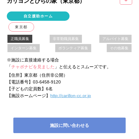
カリヨンとびらの家（東京都
）
自立援助ホーム
東京都
正職員募集
非常勤職員募集
アルバイト募集
インターン募集
ボランティア募集
その他募集
※施設に直接連絡する場合
「
チャボナビを見ました
」と伝えるとスムーズです。
【住所】
東京都（住所非公開）
【電話番号】
03-6458-9120
【子どもの定員数】
6名
【施設ホームページ】
http://carillon-cc.or.jp
施設に問い合わせる