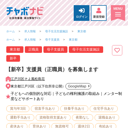
ログイン
新規登録
ホーム
求人情報
母子生活支援施設
東京都
ホーム
求人情報
母子支援員
東京都
東京都
正職員
母子支援員
母子生活支援施設
新卒
【新卒】支援員（正職員）を募集します
江戸川区そよ風松島荘
東京都江戸川区（以下住所非公開）
GoogleMap
子どもへの個別的な対応｜子どもの権利擁護の取組み｜メンター制
度などサポートあり
賞与年3回
宿直手当あり
扶養手当あり
住宅手当あり
通勤手当あり
資格取得支援あり
夜勤なし
退職金あり
産休あり
育休あり
無資格可
週休2日
有給あり