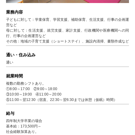
業務内容
子どもに対して：学童保育、学習支援、補助保育、生活支援、行事の企画運
営など
母に対して：生活支援、就労支援、家計支援、行政機関や医療機関への同
行、行事の企画運営など
その他：地域の子育て支援（ショートステイ）、施設内清掃、書類作成など
通い・住み込み
通い
就業時間
複数の勤務シフトあり。
①8:00～17:00 ②9:00～18:00
③10:00～19:00 ④11:00～20:00
⑤11:00～翌12:30（宿直、22:30～翌6:30までは休憩（仮眠）時間）
給与
四年制大学卒業の場合
基本給：173,500円～
社会経験加算あり。