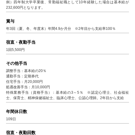
例）四年制大学卒業後、常勤福祉職として10年経験した場合は基本給が
232,600円となります。
賞与
年3回（夏、冬、年度末）年間4.9か月分 ※2年目から支給率100％
宿直・夜勤手当
1回5,500円
その他手当
調整手当：基本給の20％
通勤手当：定期券代
住宅手当：月20,000円
処遇改善手当：月10,000円
特殊業務手当（資格手当）：基本給の3～5％ ※認定心理士、社会福祉
士、保育士、精神保健福祉士、臨床心理士、公認心理師。2年目から支給
年間休日数
109日
宿直・夜勤回数