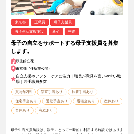
東京都
正職員
母子支援員
母子生活支援施設
新卒
中途
母子の自立をサポートする母子支援員を募集
します。
厚生館立花
東京都（住所非公開）
自立支援やアフターケアに注力｜職員が意見を言いやすい職
場｜若手職員多数
賞与年2回
宿直手当あり
扶養手当あり
住宅手当あり
通勤手当あり
退職金あり
産休あり
育休あり
有給あり
母子生活支援施設は、親子にとって一時的に利用する施設ではありま