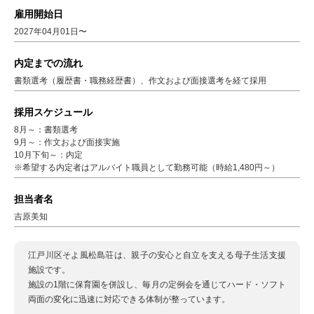
雇用開始日
2027年04月01日〜
内定までの流れ
書類選考（履歴書・職務経歴書）、作文および面接選考を経て採用
採用スケジュール
8月～：書類選考
9月～：作文および面接実施
10月下旬～：内定
※希望する内定者はアルバイト職員として勤務可能（時給1,480円～）
担当者名
吉原美知
江戸川区そよ風松島荘は、親子の安心と自立を支える母子生活支援
施設です。
施設の1階に保育園を併設し、毎月の定例会を通じてハード・ソフト
両面の変化に迅速に対応できる体制が整っています。