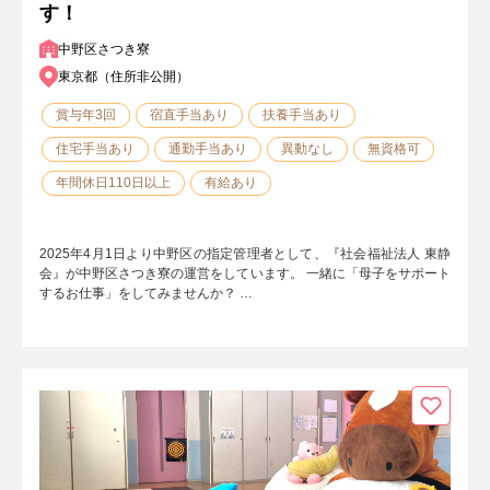
す！
中野区さつき寮
東京都（住所非公開）
賞与年3回
宿直手当あり
扶養手当あり
住宅手当あり
通勤手当あり
異動なし
無資格可
年間休日110日以上
有給あり
2025年4月1日より中野区の指定管理者として、『社会福祉法人 東静
会』が中野区さつき寮の運営をしています。 一緒に「母子をサポート
するお仕事」をしてみませんか？ …