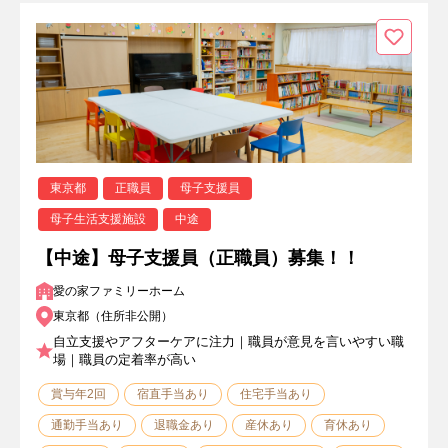
東京都
正職員
母子支援員
母子生活支援施設
中途
【中途】母子支援員（正職員）募集！！
愛の家ファミリーホーム
東京都（住所非公開）
自立支援やアフターケアに注力｜職員が意見を言いやすい職
場｜職員の定着率が高い
賞与年2回
宿直手当あり
住宅手当あり
通勤手当あり
退職金あり
産休あり
育休あり