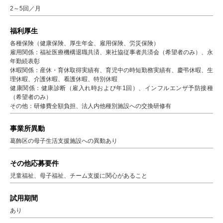
2～5回／月
福利厚生
各種保険（健康保険、厚生年金、雇用保険、労災保険）
雇用関係：福祉医療機構退職共済、東社協従事者共済会（希望者のみ）、永
年勤続表彰
休暇関係：産休・育休取得実績有、育児中の時短勤務実績有、慶弔休暇、生
理休暇、介護休暇、看護休暇、特別休暇
健康関係：健康診断（雇入れ時および年1回）、インフルエンザ予防接種
（希望者のみ）
その他：研修費全額負担、法人内他種別施設への交換研修有
事業所異動
葛飾区の母子生活支援施設への異動あり
その他応募要件
児童福祉、母子福祉、チーム支援に関心があること
試用期間
あり