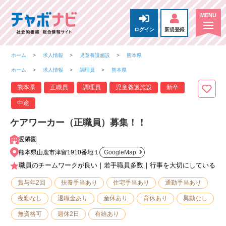
ログイン
新規登録
ホーム
求人情報
児童養護施設
熊本県
ホーム
求人情報
調理員
熊本県
熊本県
正職員
調理員
児童養護施設
新卒
中途
ケアワーカー（正職員）募集！！
愛隣園
熊本県山鹿市津留1910番地１
GoogleMap
職員のチームワークが良い｜若手職員多数｜行事を大切にしている
賞与年2回
扶養手当あり
住宅手当あり
通勤手当あり
夜勤なし
退職金あり
産休あり
育休あり
異動なし
無資格可
週休2日
有給あり