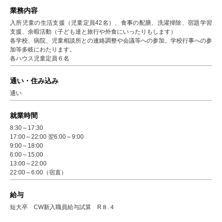
業務内容
入所児童の生活支援（児童定員42名）、食事の配膳、洗濯掃除、宿題学習
支援、余暇活動（子ども達と旅行や外食にいったりもします）
各学校、病院、児童相談所との連絡調整や会議等への参加。学校行事への参
加等多岐にわたります。
各ハウス児童定員６名
通い・住み込み
通い
就業時間
8:30～17:30
17:00～22:00 翌6:00～9:00
9:00～18:00
6:00～15:00
13:00～22:00
22:00～6:00（宿直）
給与
短大卒 CW新入職員給与試算 R８.４