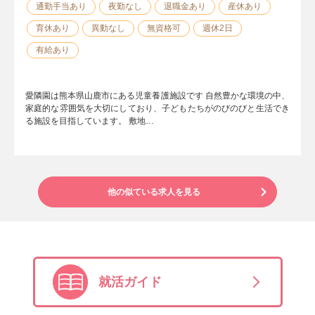
通勤手当あり
夜勤なし
退職金あり
産休あり
育休あり
異動なし
無資格可
週休2日
有給あり
愛隣園は熊本県山鹿市にある児童養護施設です 自然豊かな環境の中、
家庭的な雰囲気を大切にしており、子どもたちがのびのびと生活でき
る施設を目指しています。 敷地…
他の似ている求人を見る
就活ガイド