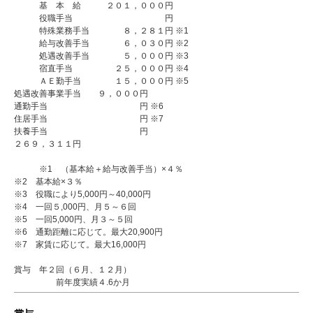
基 本 給 ２０１，０００円
役職手当 円
特殊業務手当 ８，２８１円 ※1
給与改善手当 ６，０３０円 ※2
処遇改善手当 ５，０００円 ※3
宿直手当 ２５，０００円 ※4
ＡＥ勤手当 １５，０００円 ※5
処遇改善事業手当 ９，０００円
通勤手当 円 ※6
住居手当 円 ※7
扶養手当 円
２６９，３１１円
※1 （基本給＋給与改善手当）×４％
※2 基本給×３％
※3 役職により5,000円～40,000円
※4 一回５,000円、月５～６回
※5 一回5,000円、月３～５回
※6 通勤距離に応じて。最大20,900円
※7 家賃に応じて。最大16,000円
賞与 年２回（６月、１２月）
前年度実績４.6か月