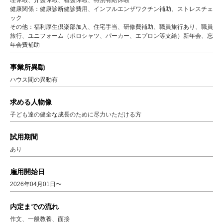
理休暇、介護休暇、看護休暇、特別有給休暇
健康関係：健康診断健診費用、インフルエンザワクチン補助、ストレスチェ
ック
その他：福利厚生倶楽部加入、住宅手当、研修費補助、職員旅行あり、職員
旅行、ユニフォーム（ポロシャツ、パーカー、エプロン等支給）新年会、忘
年会費補助
事業所異動
ハウス間の異動有
求める人物像
子ども達の健全な成長のために尽力いただける方
試用期間
あり
雇用開始日
2026年04月01日〜
内定までの流れ
作文、一般教養、面接