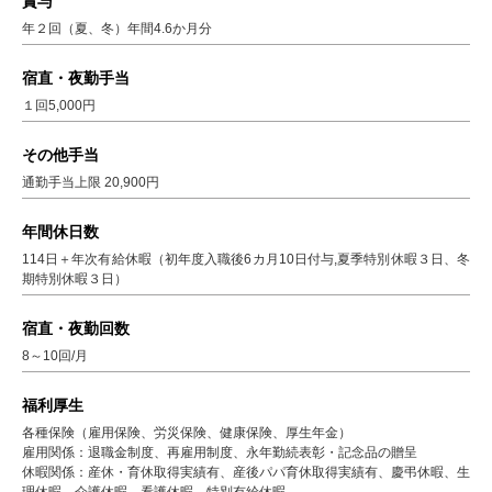
賞与
年２回（夏、冬）年間4.6か月分
宿直・夜勤手当
１回5,000円
その他手当
通勤手当上限 20,900円
年間休日数
114日＋年次有給休暇（初年度入職後6カ月10日付与,夏季特別休暇３日、冬
期特別休暇３日）
宿直・夜勤回数
8～10回/月
福利厚生
各種保険（雇用保険、労災保険、健康保険、厚生年金）
雇用関係：退職金制度、再雇用制度、永年勤続表彰・記念品の贈呈
休暇関係：産休・育休取得実績有、産後パパ育休取得実績有、慶弔休暇、生