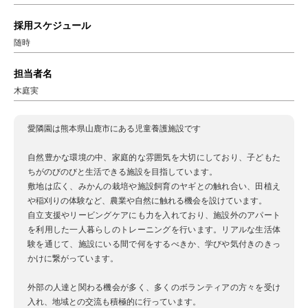
採用スケジュール
随時
担当者名
木庭実
愛隣園は熊本県山鹿市にある児童養護施設です
自然豊かな環境の中、家庭的な雰囲気を大切にしており、子どもた
ちがのびのびと生活できる施設を目指しています。
敷地は広く、みかんの栽培や施設飼育のヤギとの触れ合い、田植え
や稲刈りの体験など、農業や自然に触れる機会を設けています。
自立支援やリービングケアにも力を入れており、施設外のアパート
を利用した一人暮らしのトレーニングを行います。リアルな生活体
験を通じて、施設にいる間で何をするべきか、学びや気付きのきっ
かけに繋がっています。
外部の人達と関わる機会が多く、多くのボランティアの方々を受け
入れ、地域との交流も積極的に行っています。