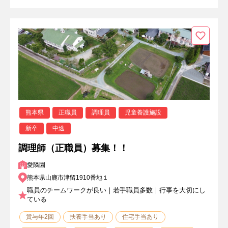
熊本県
正職員
調理員
児童養護施設
新卒
中途
調理師（正職員）募集！！
愛隣園
熊本県山鹿市津留1910番地１
職員のチームワークが良い｜若手職員多数｜行事を大切にし
ている
賞与年2回
扶養手当あり
住宅手当あり