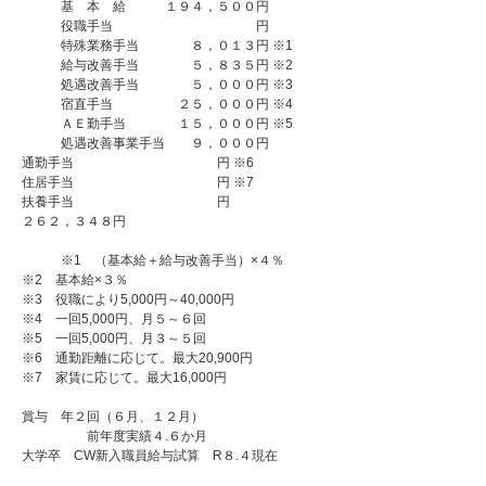
基 本 給 １９４，５００円
役職手当 円
特殊業務手当 ８，０１３円 ※1
給与改善手当 ５，８３５円 ※2
処遇改善手当 ５，０００円 ※3
宿直手当 ２５，０００円 ※4
ＡＥ勤手当 １５，０００円 ※5
処遇改善事業手当 ９，０００円
通勤手当 円 ※6
住居手当 円 ※7
扶養手当 円
２６２，３４８円
※1 （基本給＋給与改善手当）×４％
※2 基本給×３％
※3 役職により5,000円～40,000円
※4 一回5,000円、月５～６回
※5 一回5,000円、月３～５回
※6 通勤距離に応じて。最大20,900円
※7 家賃に応じて。最大16,000円
賞与 年２回（６月、１２月）
前年度実績４.６か月
大学卒 CW新入職員給与試算 R８.４現在