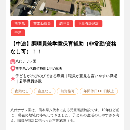
熊本県
非常勤職員
調理員
児童養護施設
中途
【中途】調理員兼学童保育補助（非常勤/資格
なし可）！！
八代ナザレ園
熊本県八代市竹原町1447番地
子どもがのびのびできる環境｜職員が意見を言いやすい職場
｜若手職員多数
夜勤なし
宿直なし
無資格可
年間休日110日以上
八代ナザレ園は、熊本県八代市にある児童養護施設です。10年ほど前
に、現在の地域に移転してきました。子どもの生活のしやすさを考
え、職員が設計に携わった本体施設（ホ…