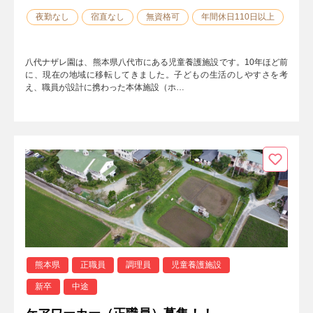
夜勤なし
宿直なし
無資格可
年間休日110日以上
八代ナザレ園は、熊本県八代市にある児童養護施設です。10年ほど前
に、現在の地域に移転してきました。子どもの生活のしやすさを考
え、職員が設計に携わった本体施設（ホ…
熊本県
正職員
調理員
児童養護施設
新卒
中途