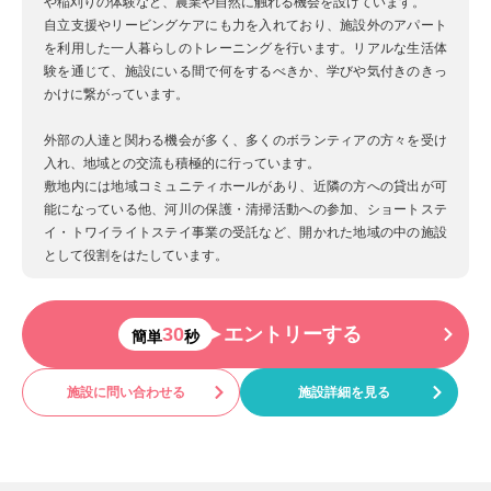
や稲刈りの体験など、農業や自然に触れる機会を設けています。
自立支援やリービングケアにも力を入れており、施設外のアパート
を利用した一人暮らしのトレーニングを行います。リアルな生活体
験を通じて、施設にいる間で何をするべきか、学びや気付きのきっ
かけに繋がっています。
外部の人達と関わる機会が多く、多くのボランティアの方々を受け
入れ、地域との交流も積極的に行っています。
敷地内には地域コミュニティホールがあり、近隣の方への貸出が可
能になっている他、河川の保護・清掃活動への参加、ショートステ
イ・トワイライトステイ事業の受託など、開かれた地域の中の施設
として役割をはたしています。
30
エントリーする
簡単
秒
施設に問い合わせる
施設詳細を見る