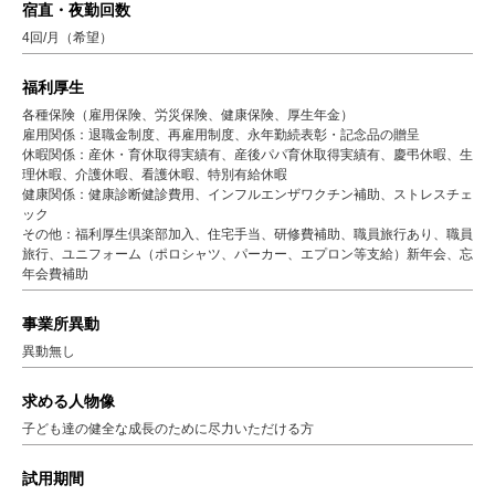
宿直・夜勤回数
4回/月（希望）
福利厚生
各種保険（雇用保険、労災保険、健康保険、厚生年金）
雇用関係：退職金制度、再雇用制度、永年勤続表彰・記念品の贈呈
休暇関係：産休・育休取得実績有、産後パパ育休取得実績有、慶弔休暇、生
理休暇、介護休暇、看護休暇、特別有給休暇
健康関係：健康診断健診費用、インフルエンザワクチン補助、ストレスチェ
ック
その他：福利厚生倶楽部加入、住宅手当、研修費補助、職員旅行あり、職員
旅行、ユニフォーム（ポロシャツ、パーカー、エプロン等支給）新年会、忘
年会費補助
事業所異動
異動無し
求める人物像
子ども達の健全な成長のために尽力いただける方
試用期間