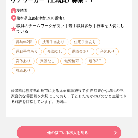
ケアワーカー（正職員）募集！！
愛隣園
熊本県山鹿市津留1910番地１
職員のチームワークが良い｜若手職員多数｜行事を大切にし
ている
賞与年2回
扶養手当あり
住宅手当あり
通勤手当あり
夜勤なし
退職金あり
産休あり
育休あり
異動なし
無資格可
週休2日
有給あり
愛隣園は熊本県山鹿市にある児童養護施設です 自然豊かな環境の中、
家庭的な雰囲気を大切にしており、子どもたちがのびのびと生活でき
る施設を目指しています。 敷地…
他の似ている求人を見る