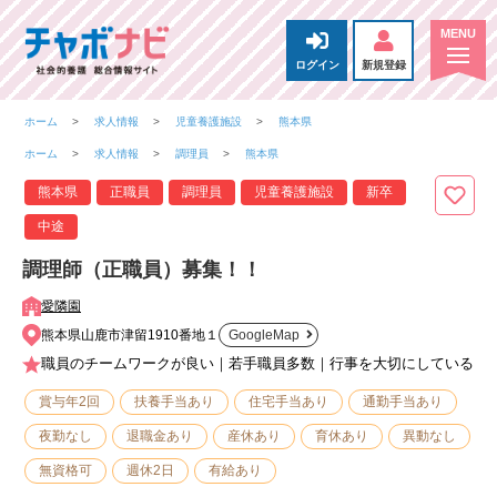
ログイン
新規登録
ホーム
求人情報
児童養護施設
熊本県
ホーム
求人情報
調理員
熊本県
熊本県
正職員
調理員
児童養護施設
新卒
中途
調理師（正職員）募集！！
愛隣園
熊本県山鹿市津留1910番地１
GoogleMap
職員のチームワークが良い｜若手職員多数｜行事を大切にしている
賞与年2回
扶養手当あり
住宅手当あり
通勤手当あり
夜勤なし
退職金あり
産休あり
育休あり
異動なし
無資格可
週休2日
有給あり