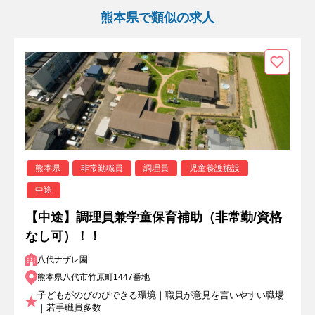
熊本県で類似の求人
熊本県
非常勤職員
調理員
児童養護施設
中途
【中途】調理員兼学童保育補助（非常勤/資格
なし可）！！
八代ナザレ園
熊本県八代市竹原町1447番地
子どもがのびのびできる環境｜職員が意見を言いやすい職場
｜若手職員多数