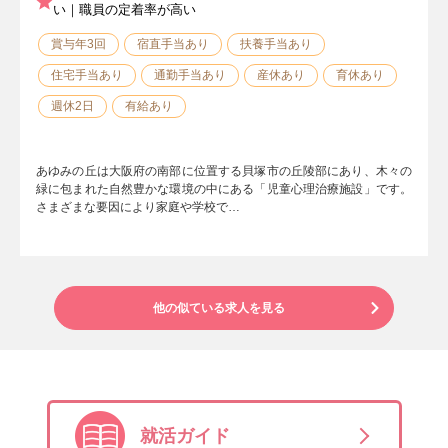
い｜職員の定着率が高い
賞与年3回
宿直手当あり
扶養手当あり
住宅手当あり
通勤手当あり
産休あり
育休あり
週休2日
有給あり
あゆみの丘は大阪府の南部に位置する貝塚市の丘陵部にあり、木々の
緑に包まれた自然豊かな環境の中にある「児童心理治療施設」です。
さまざまな要因により家庭や学校で…
他の似ている求人を見る
就活ガイド