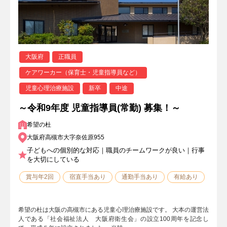
大阪府
正職員
ケアワーカー（保育士・児童指導員など）
児童心理治療施設
新卒
中途
～令和9年度 児童指導員(常勤) 募集！～
希望の杜
大阪府高槻市大字奈佐原955
子どもへの個別的な対応｜職員のチームワークが良い｜行事
を大切にしている
賞与年2回
宿直手当あり
通勤手当あり
有給あり
希望の杜は大阪の高槻市にある児童心理治療施設です。 大本の運営法
人である「社会福祉法人 大阪府衛生会」の設立100周年を記念し