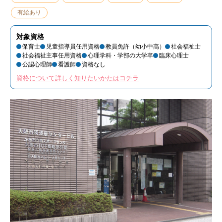
有給あり
対象資格
保育士
児童指導員任用資格
教員免許（幼小中高）
社会福祉士
社会福祉主事任用資格
心理学科・学部の大学卒
臨床心理士
公認心理師
看護師
資格なし
資格について詳しく知りたいかたはコチラ