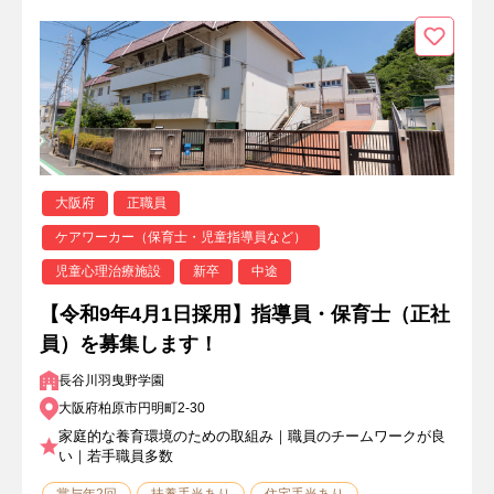
大阪府
正職員
ケアワーカー（保育士・児童指導員など）
児童心理治療施設
新卒
中途
【令和9年4月1日採用】指導員・保育士（正社
員）を募集します！
長谷川羽曳野学園
大阪府柏原市円明町2-30
家庭的な養育環境のための取組み｜職員のチームワークが良
い｜若手職員多数
賞与年2回
扶養手当あり
住宅手当あり