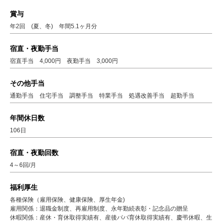
賞与
年2回 (夏、冬) 年間5.1ヶ月分
宿直・夜勤手当
宿直手当 4,000円 夜勤手当 3,000円
その他手当
通勤手当 住宅手当 調整手当 特業手当 処遇改善手当 超勤手当
年間休日数
106日
宿直・夜勤回数
4～6回/月
福利厚生
各種保険（雇用保険、健康保険、厚生年金)
雇用関係：退職金制度、再雇用制度、永年勤続表彰・記念品の贈呈
休暇関係：産休・育休取得実績有、産後パパ育休取得実績有、慶弔休暇、生