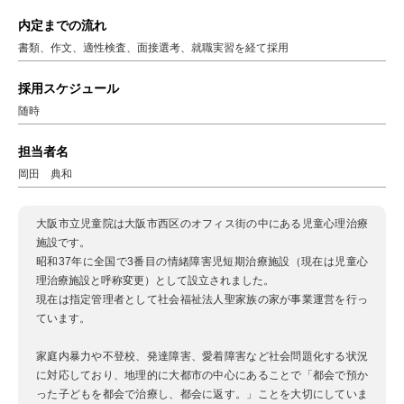
内定までの流れ
書類、作文、適性検査、面接選考、就職実習を経て採用
採用スケジュール
随時
担当者名
岡田 典和
大阪市立児童院は大阪市西区のオフィス街の中にある児童心理治療
施設です。
昭和37年に全国で3番目の情緒障害児短期治療施設（現在は児童心
理治療施設と呼称変更）として設立されました。
現在は指定管理者として社会福祉法人聖家族の家が事業運営を行っ
ています。
家庭内暴力や不登校、発達障害、愛着障害など社会問題化する状況
に対応しており、地理的に大都市の中心にあることで「都会で預か
った子どもを都会で治療し、都会に返す。」ことを大切にしていま