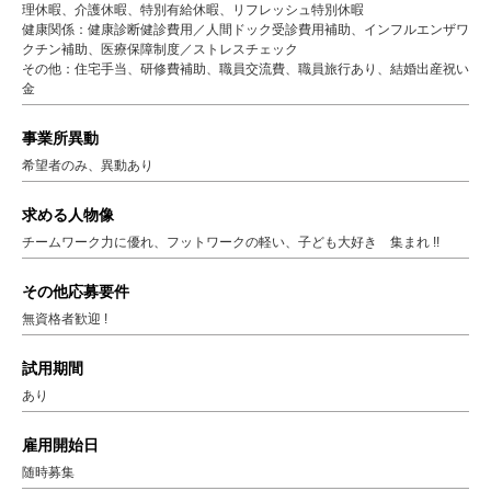
理休暇、介護休暇、特別有給休暇、リフレッシュ特別休暇
健康関係：健康診断健診費用／人間ドック受診費用補助、インフルエンザワ
クチン補助、医療保障制度／ストレスチェック
その他：住宅手当、研修費補助、職員交流費、職員旅行あり、結婚出産祝い
金
事業所異動
希望者のみ、異動あり
求める人物像
チームワーク力に優れ、フットワークの軽い、子ども大好き 集まれ !!
その他応募要件
無資格者歓迎 !
試用期間
あり
雇用開始日
随時募集