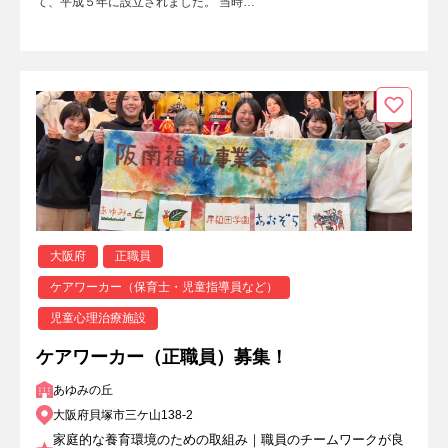
て、平成５年に設立されました。 当時…
大阪府
正職員
ケアワーカー（保育士・児童指導員など）
児童心理治療施設
ケアワーカー（正職員）募集！
あゆみの丘
大阪府貝塚市三ケ山138-2
家庭的な養育環境のための取組み｜職員のチームワークが良