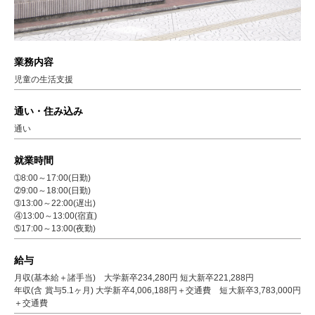
業務内容
児童の生活支援
通い・住み込み
通い
就業時間
➀8:00～17:00(日勤)
➁9:00～18:00(日勤)
➂13:00～22:00(遅出)
④13:00～13:00(宿直)
➄17:00～13:00(夜勤)
給与
月収(基本給＋諸手当) 大学新卒234,280円 短大新卒221,288円
年収(含 賞与5.1ヶ月) 大学新卒4,006,188円＋交通費 短大新卒3,783,000円
＋交通費