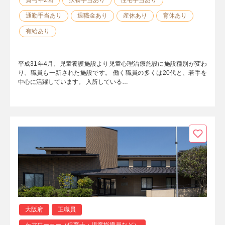
通勤手当あり
退職金あり
産休あり
育休あり
有給あり
平成31年4月、児童養護施設より児童心理治療施設に施設種別が変わ
り、職員も一新された施設です。 働く職員の多くは20代と、若手を
中心に活躍しています。 入所している…
大阪府
正職員
ケアワーカー（保育士・児童指導員など）