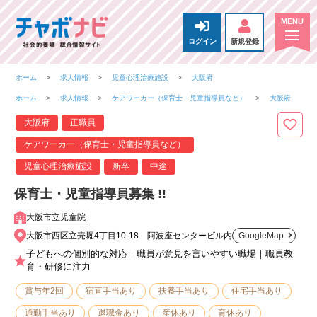
ログイン
新規登録
ホーム
求人情報
児童心理治療施設
大阪府
ホーム
求人情報
ケアワーカー（保育士・児童指導員など）
大阪府
大阪府
正職員
ケアワーカー（保育士・児童指導員など）
児童心理治療施設
新卒
中途
保育士・児童指導員募集 !!
大阪市立児童院
大阪市西区立売堀4丁目10-18 阿波座センタービル内
GoogleMap
子どもへの個別的な対応｜職員が意見を言いやすい職場｜職員教
育・研修に注力
賞与年2回
宿直手当あり
扶養手当あり
住宅手当あり
通勤手当あり
退職金あり
産休あり
育休あり