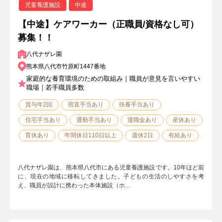
児童養護施設
中途
【中途】ケアワーカー（正職員/資格なし可）
募集！！
八代ナザレ園
熊本県八代市竹原町1447番地
家庭的な養育環境のための取組み｜職員が意見を言いやすい
職場｜若手職員多数
賞与年2回
宿直手当あり
扶養手当あり
住宅手当あり
通勤手当あり
退職金あり
産休あり
育休あり
年間休日110日以上
週休2日
有給あり
八代ナザレ園は、熊本県八代市にある児童養護施設です。10年ほど前
に、現在の地域に移転してきました。子どもの生活のしやすさを考
え、職員が設計に携わった本体施設（ホ…