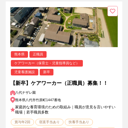
熊本県
正職員
ケアワーカー（保育士・児童指導員など）
児童養護施設
新卒
【新卒】ケアワーカー（正職員）募集！！
八代ナザレ園
熊本県八代市竹原町1447番地
家庭的な養育環境のための取組み｜職員が意見を言いやすい
職場｜若手職員多数
賞与年2回
宿直手当あり
扶養手当あり