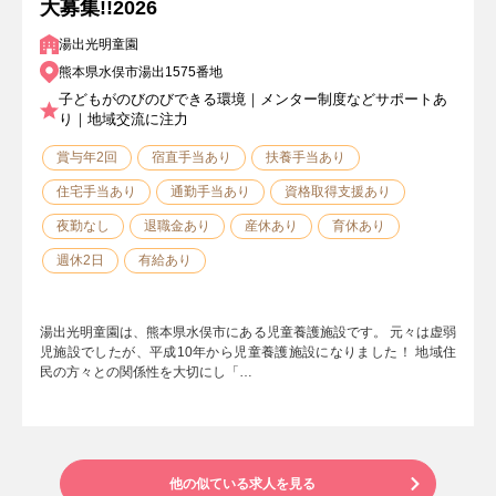
大募集!!2026
湯出光明童園
熊本県水俣市湯出1575番地
子どもがのびのびできる環境｜メンター制度などサポートあ
り｜地域交流に注力
賞与年2回
宿直手当あり
扶養手当あり
住宅手当あり
通勤手当あり
資格取得支援あり
夜勤なし
退職金あり
産休あり
育休あり
週休2日
有給あり
湯出光明童園は、熊本県水俣市にある児童養護施設です。 元々は虚弱
児施設でしたが、平成10年から児童養護施設になりました！ 地域住
民の方々との関係性を大切にし「…
他の似ている求人を見る