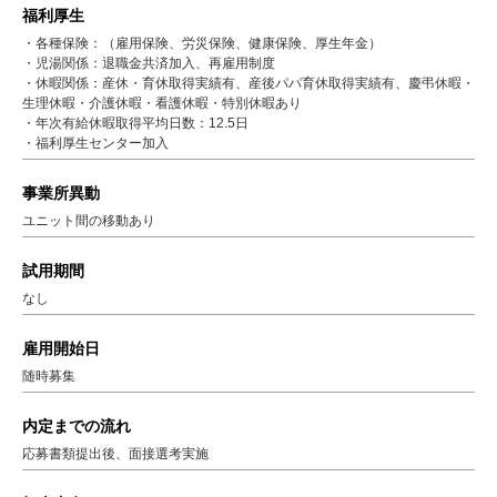
福利厚生
・各種保険：（雇用保険、労災保険、健康保険、厚生年金）
・児湯関係：退職金共済加入、再雇用制度
・休暇関係：産休・育休取得実績有、産後パパ育休取得実績有​​、慶弔休暇​・
生理休暇・介護休暇・看護休暇・特別休暇あり
・年次有給休暇取得平均日数：12.5日
・福利厚生センター加入
事業所異動
ユニット間の移動あり
試用期間
なし
雇用開始日
随時募集
内定までの流れ
応募書類提出後、面接選考実施