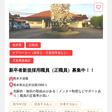
熊本県
正職員
ケアワーカー（保育士・児童指導員など）
児童養護施設
新卒者新規採用職員（正職員）募集中！！
熊本天使園
熊本県合志市須屋2986-1
先駆的・独自の取組みがある｜メンター制度などサポートあ
り｜職員の定着率が高い
賞与年2回
宿直手当あり
扶養手当あり
住宅手当あり
通勤手当あり
退職金あり
産休あり