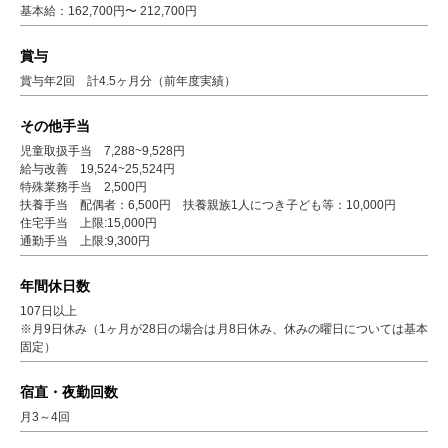
基本給：162,700円〜 212,700円
賞与
賞与年2回 計4.5ヶ月分（前年度実績）
その他手当
児童取扱手当 7,288~9,528円
給与改善 19,524~25,524円
特殊業務手当 2,500円
扶養手当 配偶者：6,500円 扶養親族1人につき子ども等：10,000円
住宅手当 上限:15,000円
通勤手当 上限:9,300円
年間休日数
107日以上
※月9日休み（1ヶ月が28日の場合は月8日休み、休みの曜日については基本
固定）
宿直・夜勤回数
月3～4回