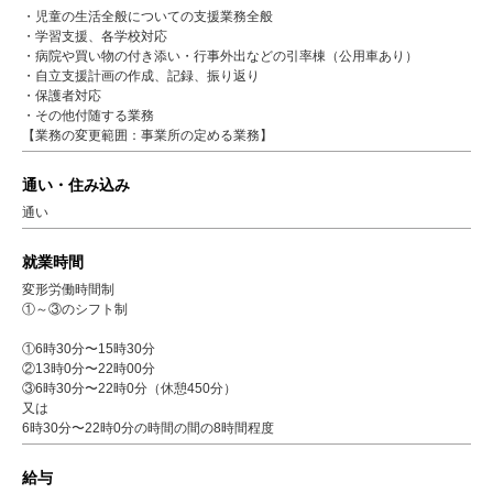
・児童の生活全般についての支援業務全般
・学習支援、各学校対応
・病院や買い物の付き添い・行事外出などの引率棟（公用車あり）
・自立支援計画の作成、記録、振り返り
・保護者対応
・その他付随する業務
【業務の変更範囲：事業所の定める業務】
通い・住み込み
通い
就業時間
変形労働時間制
①～③のシフト制
①6時30分〜15時30分
②13時0分〜22時00分
③6時30分〜22時0分（休憩450分）
又は
6時30分〜22時0分の時間の間の8時間程度
給与