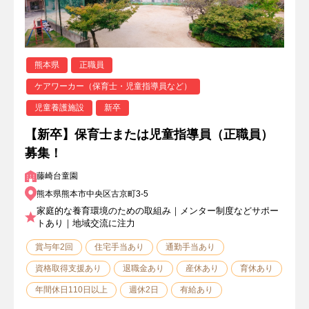
熊本県
正職員
ケアワーカー（保育士・児童指導員など）
児童養護施設
新卒
【新卒】保育士または児童指導員（正職員）
募集！
藤崎台童園
熊本県熊本市中央区古京町3-5
家庭的な養育環境のための取組み｜メンター制度などサポー
トあり｜地域交流に注力
賞与年2回
住宅手当あり
通勤手当あり
資格取得支援あり
退職金あり
産休あり
育休あり
年間休日110日以上
週休2日
有給あり