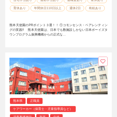
育休あり
年間休日110日以上
週休2日
有給あり
熊本天使園のPRポイント３選！！ ①コモンセンス・ペアレンティン
グの実践!! 熊本天使園は、日本でも数施設しかない日本ボーイズタ
ウンプログラム振興機構からの正式な…
熊本県
正職員
ケアワーカー（保育士・児童指導員など）
児童養護施設
新卒
中途