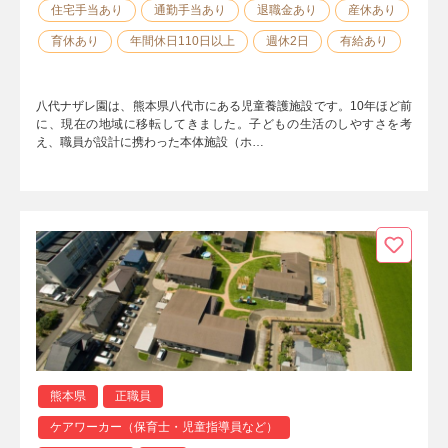
住宅手当あり
通勤手当あり
退職金あり
産休あり
育休あり
年間休日110日以上
週休2日
有給あり
八代ナザレ園は、熊本県八代市にある児童養護施設です。10年ほど前
に、現在の地域に移転してきました。子どもの生活のしやすさを考
え、職員が設計に携わった本体施設（ホ…
熊本県
正職員
ケアワーカー（保育士・児童指導員など）