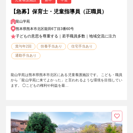
【急募】保育士・児童指導員（正職員）
龍山学苑
熊本県熊本市北区龍田6丁目3番60号
子どもの意思を尊重する｜若手職員多数｜地域交流に注力
賞与年2回
扶養手当あり
住宅手当あり
通勤手当あり
龍山学苑は熊本県熊本市北区にある児童養護施設です。 こども・職員
から「龍山学苑に来てよかった」と言われるような環境を目指してい
ます。 ◯こどもの権利や利益を最…