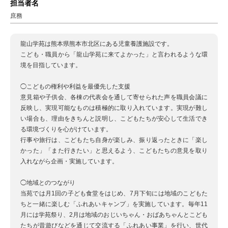
担当者名
庶務
龍山学苑は熊本県熊本市北区にある児童養護施設です。
こども・職員から「龍山学苑に来てよかった」と言われるような環
境を目指しています。
◯こどもの権利や利益を最優先した支援
意見箱や子供会、各棟の代表会を通して寄せられた声を職員会議に
反映し、実現可能なものは積極的に取り入れています。実現が難し
い場合も、理由をきちんと説明し、こどもたちが安心して生活でき
る環境づくりを心がけています。
行事や旅行は、こどもたち自身が楽しみ、振り返ったときに「楽し
かった」「また行きたい」と思えるよう、こどもたちの意見を取り
入れながら企画・実施しています。
◯地域とのつながり
当苑では月1回の子ども食堂をはじめ、7月下旬には地域のこどもた
ちと一緒に楽しむ「ふれあいキャンプ」を実施しています。毎年11
月には学苑祭り、2月は地域のおじいちゃん・おばあちゃんとこども
たちが昔遊びなどを通じて交流する「ふれあい事業」を行い、世代