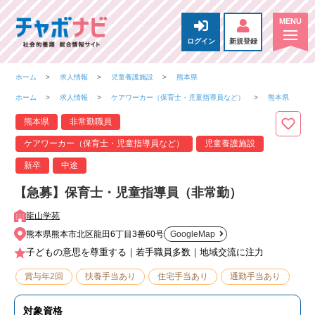
ログイン
新規登録
ホーム
求人情報
児童養護施設
熊本県
ホーム
求人情報
ケアワーカー（保育士・児童指導員など）
熊本県
熊本県
非常勤職員
ケアワーカー（保育士・児童指導員など）
児童養護施設
新卒
中途
【急募】保育士・児童指導員（非常勤）
龍山学苑
熊本県熊本市北区龍田6丁目3番60号
GoogleMap
子どもの意思を尊重する｜若手職員多数｜地域交流に注力
賞与年2回
扶養手当あり
住宅手当あり
通勤手当あり
対象資格