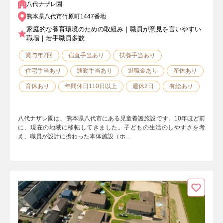
八代ナザレ園
熊本県八代市竹原町1447番地
家庭的な養育環境のための取組み｜職員が意見を言いやすい
職場｜若手職員多数
賞与年2回
宿直手当あり
扶養手当あり
住宅手当あり
通勤手当あり
退職金あり
産休あり
育休あり
年間休日110日以上
週休2日
有給あり
八代ナザレ園は、熊本県八代市にある児童養護施設です。10年ほど前
に、現在の地域に移転してきました。子どもの生活のしやすさを考
え、職員が設計に携わった本体施設（ホ…