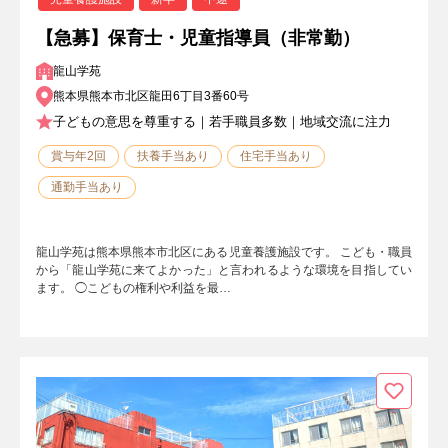
【急募】保育士・児童指導員（非常勤）
龍山学苑
熊本県熊本市北区龍田6丁目3番60号
子どもの意思を尊重する｜若手職員多数｜地域交流に注力
賞与年2回
扶養手当あり
住宅手当あり
通勤手当あり
龍山学苑は熊本県熊本市北区にある児童養護施設です。 こども・職員
から「龍山学苑に来てよかった」と言われるような環境を目指してい
ます。 ◯こどもの権利や利益を最…