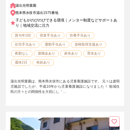
湯出光明童園
熊本県水俣市湯出1575番地
子どもがのびのびできる環境｜メンター制度などサポートあ
り｜地域交流に注力
賞与年2回
宿直手当あり
扶養手当あり
住宅手当あり
通勤手当あり
資格取得支援あり
夜勤なし
退職金あり
産休あり
育休あり
週休2日
有給あり
湯出光明童園は、熊本県水俣市にある児童養護施設です。 元々は虚弱
児施設でしたが、平成10年から児童養護施設になりました！ 地域住
民の方々との関係性を大切にし「…