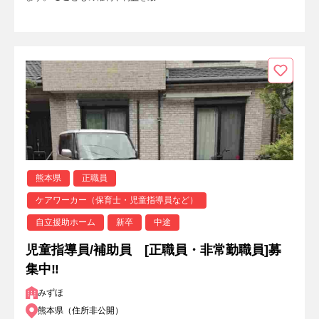
熊本県
正職員
ケアワーカー（保育士・児童指導員など）
自立援助ホーム
新卒
中途
児童指導員/補助員 [正職員・非常勤職員]募
集中‼
みずほ
熊本県（住所非公開）