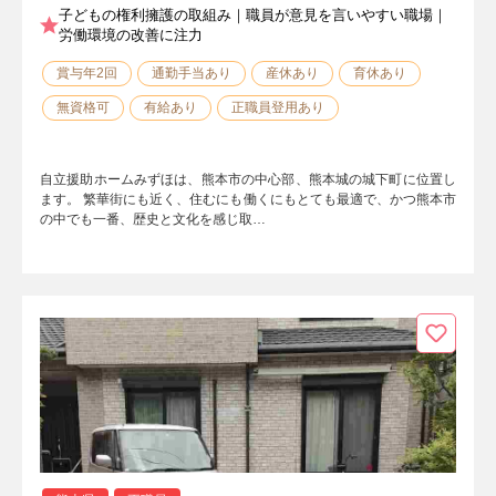
子どもの権利擁護の取組み｜職員が意見を言いやすい職場｜
労働環境の改善に注力
賞与年2回
通勤手当あり
産休あり
育休あり
無資格可
有給あり
正職員登用あり
自立援助ホームみずほは、熊本市の中心部、熊本城の城下町に位置し
ます。 繁華街にも近く、住むにも働くにもとても最適で、かつ熊本市
の中でも一番、歴史と文化を感じ取…