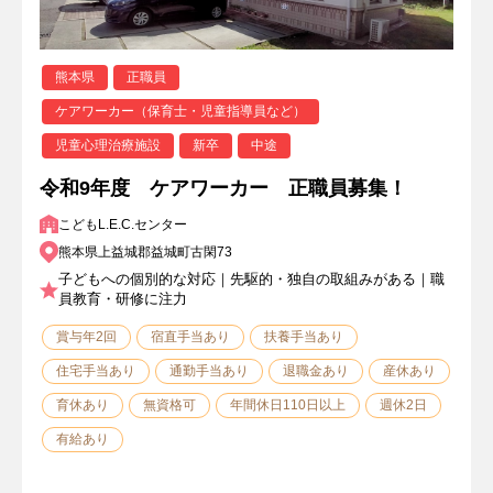
熊本県
正職員
ケアワーカー（保育士・児童指導員など）
児童心理治療施設
新卒
中途
令和9年度 ケアワーカー 正職員募集！
こどもL.E.C.センター
熊本県上益城郡益城町古閑73
子どもへの個別的な対応｜先駆的・独自の取組みがある｜職
員教育・研修に注力
賞与年2回
宿直手当あり
扶養手当あり
住宅手当あり
通勤手当あり
退職金あり
産休あり
育休あり
無資格可
年間休日110日以上
週休2日
有給あり