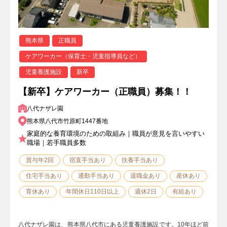
熊本県
正職員
ケアワーカー（保育士・児童指導員など）
児童養護施設
新卒
【新卒】ケアワーカー（正職員）募集！！
八代ナザレ園
熊本県八代市竹原町1447番地
家庭的な養育環境のための取組み｜職員が意見を言いやすい
職場｜若手職員多数
賞与年2回
宿直手当あり
扶養手当あり
住宅手当あり
通勤手当あり
退職金あり
産休あり
育休あり
年間休日110日以上
週休2日
有給あり
八代ナザレ園は、熊本県八代市にある児童養護施設です。10年ほど前