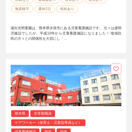
無資格可
週休2日
有給あり
湯出光明童園は、熊本県水俣市にある児童養護施設です。 元々は虚弱
児施設でしたが、平成10年から児童養護施設になりました！ 地域住
民の方々との関係性を大切にし「…
熊本県
非常勤職員
ケアワーカー（保育士・児童指導員など）
児童養護施設
新卒
中途