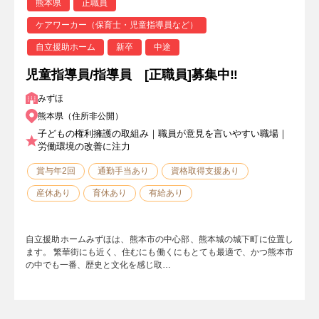
熊本県
正職員
ケアワーカー（保育士・児童指導員など）
自立援助ホーム
新卒
中途
児童指導員/指導員 [正職員]募集中‼
みずほ
熊本県（住所非公開）
子どもの権利擁護の取組み｜職員が意見を言いやすい職場｜
労働環境の改善に注力
賞与年2回
通勤手当あり
資格取得支援あり
産休あり
育休あり
有給あり
自立援助ホームみずほは、熊本市の中心部、熊本城の城下町に位置し
ます。 繁華街にも近く、住むにも働くにもとても最適で、かつ熊本市
の中でも一番、歴史と文化を感じ取…