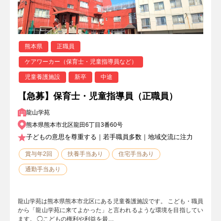
熊本県
正職員
ケアワーカー（保育士・児童指導員など）
児童養護施設
新卒
中途
【急募】保育士・児童指導員（正職員）
龍山学苑
熊本県熊本市北区龍田6丁目3番60号
子どもの意思を尊重する｜若手職員多数｜地域交流に注力
賞与年2回
扶養手当あり
住宅手当あり
通勤手当あり
龍山学苑は熊本県熊本市北区にある児童養護施設です。 こども・職員
から「龍山学苑に来てよかった」と言われるような環境を目指してい
ます。 ◯こどもの権利や利益を最…