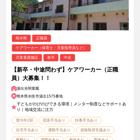
熊本県
正職員
ケアワーカー（保育士・児童指導員など）
児童養護施設
新卒
中途
【新卒・中途問わず】ケアワーカー（正職
員）大募集！！
湯出光明童園
熊本県水俣市湯出1575番地
子どもがのびのびできる環境｜メンター制度などサポートあ
り｜地域交流に注力
賞与年2回
宿直手当あり
扶養手当あり
住宅手当あり
通勤手当あり
資格取得支援あり
夜勤なし
退職金あり
産休あり
育休あり