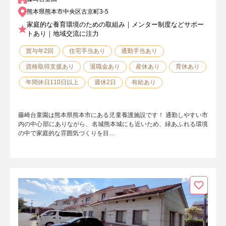
熊本県熊本市中央区古京町3-5
家庭的な養育環境のための取組み｜メンター制度などサポー
トあり｜地域交流に注力
賞与年2回
住宅手当あり
通勤手当あり
資格取得支援あり
退職金あり
産休あり
育休あり
年間休日110日以上
週休2日
有給あり
藤崎台童園は熊本県熊本市にある児童養護施設です！ 通勤しやすい市
内の中心部にありながら、名城熊本城にも近いため、緑あふれる環境
の中で家庭的な雰囲気づくりを目…