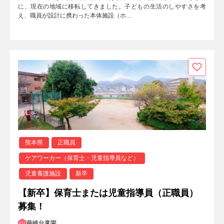
に、現在の地域に移転してきました。子どもの生活のしやすさを考
え、職員が設計に携わった本体施設（ホ…
熊本県
正職員
ケアワーカー（保育士・児童指導員など）
児童養護施設
新卒
【新卒】保育士または児童指導員（正職員）
募集！
藤崎台童園