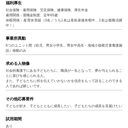
福利厚生
社会保険：雇用保険、労災保険、健康保険、厚生年金
雇用関係：退職金制度、定年65歳
休暇関係：産育休実績（3名／うち1名は産前産後休暇中、2名は復職活躍
中！）
事業所異動
6つのユニット間（幼児、男女小学生、男女中高生・地域小規模児童養護施
設）移動のみ
求める人物像
社会的養護下にある子どもたちに、職員が一丸となって、夢が与えられるこ
とに喜びを感じられる人。
また、子どもたちに何を伝えていかないかを信念をもって語ることのできる
人であれば嬉しいです。
その他応募要件
子どもが好き、子どもとともに成長したい、子どもたちの成長を見届けたい
試用期間
あり