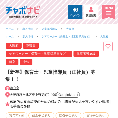
ログイン
新規登録
ホーム
求人情報
児童養護施設
大阪府
ホーム
求人情報
ケアワーカー（保育士・児童指導員など）
大阪府
大阪府
正職員
ケアワーカー（保育士・児童指導員など）
児童養護施設
新卒
中途
【新卒】保育士・児童指導員（正社員）募
集！！
清心寮
大阪府堺市北区東上野芝町2-499
GoogleMap
家庭的な養育環境のための取組み｜職員が意見を言いやすい職場｜
若手職員多数
賞与年2回
宿直手当あり
扶養手当あり
住宅手当あり