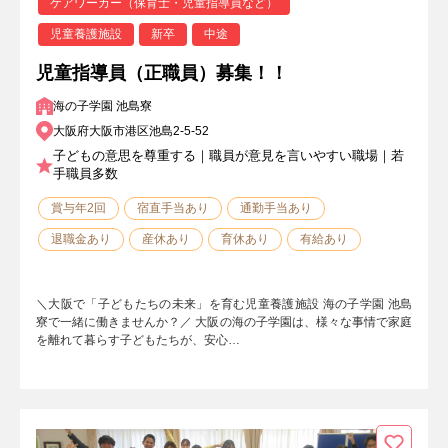
ケアワーカー（保育士・児童指導員など）
児童養護施設
新卒
中途
児童指導員（正職員）募集！！
海の子学園 池島寮
大阪府大阪市港区池島2-5-52
子どもの意思を尊重する｜職員が意見を言いやすい職場｜若
手職員多数
賞与年2回
宿直手当あり
通勤手当あり
退職金あり
産休あり
育休あり
有給あり
＼大阪で「子どもたちの未来」を育む児童養護施設 海の子学園 池島
寮で一緒に働きませんか？／ 大阪の海の子学園は、様々な事情で家庭
を離れて暮らす子どもたちが、安心…