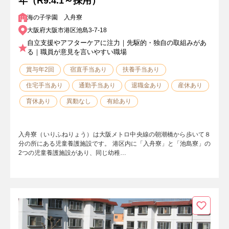
年（R9.4.1～採用）
海の子学園 入舟寮
大阪府大阪市港区池島3-7-18
自立支援やアフターケアに注力｜先駆的・独自の取組みがあ
る｜職員が意見を言いやすい職場
賞与年2回
宿直手当あり
扶養手当あり
住宅手当あり
通勤手当あり
退職金あり
産休あり
育休あり
異動なし
有給あり
入舟寮（いりふねりょう）は大阪メトロ中央線の朝潮橋から歩いて８
分の所にある児童養護施設です。 港区内に「入舟寮」と「池島寮」の
2つの児童養護施設があり、同じ幼稚…