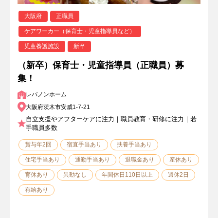
大阪府
正職員
ケアワーカー（保育士・児童指導員など）
児童養護施設
新卒
（新卒）保育士・児童指導員（正職員）募
集！
レバノンホーム
大阪府茨木市安威1-7-21
自立支援やアフターケアに注力｜職員教育・研修に注力｜若
手職員多数
賞与年2回
宿直手当あり
扶養手当あり
住宅手当あり
通勤手当あり
退職金あり
産休あり
育休あり
異動なし
年間休日110日以上
週休2日
有給あり