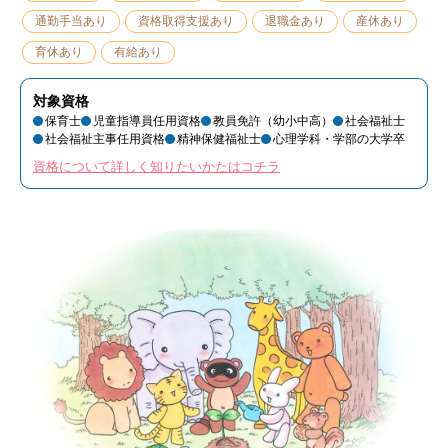
通勤手当あり
資格取得支援あり
退職金あり
産休あり
育休あり
有給あり
対象資格
保育士
児童指導員任用資格
教員免許（幼小中高）
社会福祉士
社会福祉主事任用資格
精神保健福祉士
心理学科・学部の大学卒
資格について詳しく知りたいかたはコチラ