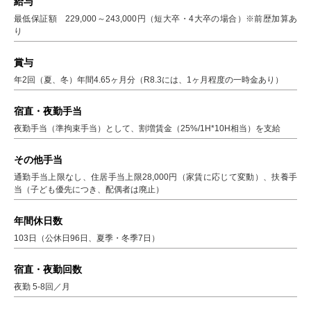
給与
最低保証額 229,000～243,000円（短大卒・4大卒の場合）※前歴加算あ
り
賞与
年2回（夏、冬）年間4.65ヶ月分（R8.3には、1ヶ月程度の一時金あり）
宿直・夜勤手当
夜勤手当（準拘束手当）として、割増賃金（25%/1H*10H相当）を支給
その他手当
通勤手当上限なし、住居手当上限28,000円（家賃に応じて変動）、扶養手
当（子ども優先につき、配偶者は廃止）
年間休日数
103日（公休日96日、夏季・冬季7日）
宿直・夜勤回数
夜勤 5-8回／月