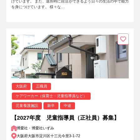
けています。 また、退所時に自活ができるよう日々の生活の中で能力
を身につけています。 様々な…
大阪府
正職員
ケアワーカー（保育士・児童指導員など）
児童養護施設
新卒
中途
【2027年度 児童指導員（正社員）募集】
博愛社・博愛社いずみ
大阪府大阪市淀川区十三元今里3-1-72