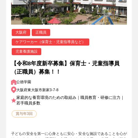
大阪府
正職員
ケアワーカー（保育士・児童指導員など）
児童養護施設
【令和8年度新卒募集】保育士・児童指導員
（正職員）募集！！
公徳学園
大阪府東大阪市新家3-7-8
家庭的な養育環境のための取組み｜職員教育・研修に注力｜
若手職員多数
賞与年3回
子どもの安全を第一に心身ともに安心・安全な施設であることを心が