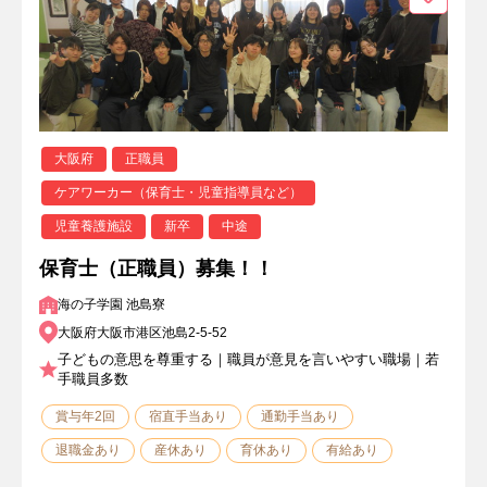
大阪府
正職員
ケアワーカー（保育士・児童指導員など）
児童養護施設
新卒
中途
保育士（正職員）募集！！
海の子学園 池島寮
大阪府大阪市港区池島2-5-52
子どもの意思を尊重する｜職員が意見を言いやすい職場｜若
手職員多数
賞与年2回
宿直手当あり
通勤手当あり
退職金あり
産休あり
育休あり
有給あり