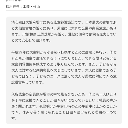
採用担当：工藤・横山
清心寮は大阪府堺市にある児童養護施設です。日本最大の古墳であ
る大仙陵古墳の近くにあり、周辺には大きな公園や商業施設があり
ます。JR阪和線 上野芝駅から近く、通勤に便利で病院も充実してい
るので安心して働けます。
平成29年に大舎制から小舎制へ転換するために建替えを行い、子ど
もたちが個室で生活できるようになりました。できる限り安らげる
家庭的雰囲気を醸成するよう取り組んでいます。また、子どもから
大人に対する批判的意見を大切にしています。大人に従順である子
どもではなく、子どものニーズに沿って大人が柔軟に対応できる施
設運営をしています。
入所児童の定員数が堺市の中で最も少ないため、子ども一人ひとり
を丁寧に支援できることが働きがいになっているという職員の声が
多く聞かれます。夜勤明けが午前10時のため午前中に上がることが
でき、休みが長く感じられることは働き続けられる理由の一つで
す。