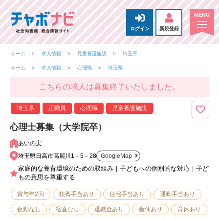
ログイン
新規登録
ホーム
求人情報
児童養護施設
埼玉県
ホーム
求人情報
心理職
埼玉県
こちらの求人は募集終了いたしました。
埼玉県
正職員
心理職
児童養護施設
心理士募集（大学院卒）
あいの実
埼玉県日高市高麗川1－5－28
GoogleMap
家庭的な養育環境のための取組み｜子どもへの個別的な対応｜子ど
もの意思を尊重する
賞与年2回
扶養手当あり
住宅手当あり
通勤手当あり
夜勤なし
宿直なし
退職金あり
産休あり
育休あり