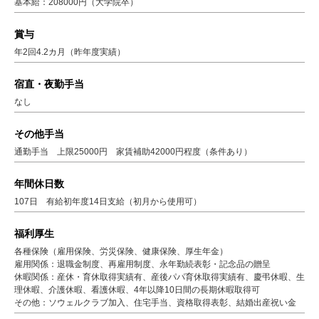
基本給：208000円（大学院卒）
賞与
年2回4.2カ月（昨年度実績）
宿直・夜勤手当
なし
その他手当
通勤手当 上限25000円 家賃補助42000円程度（条件あり）
年間休日数
107日 有給初年度14日支給（初月から使用可）
福利厚生
各種保険（雇用保険、労災保険、健康保険、厚生年金）
雇用関係：退職金制度、再雇用制度、永年勤続表彰・記念品の贈呈
休暇関係：産休・育休取得実績有、産後パパ育休取得実績有、慶弔休暇、生
理休暇、介護休暇、看護休暇、4年以降10日間の長期休暇取得可
その他：ソウェルクラブ加入、住宅手当、資格取得表彰、結婚出産祝い金