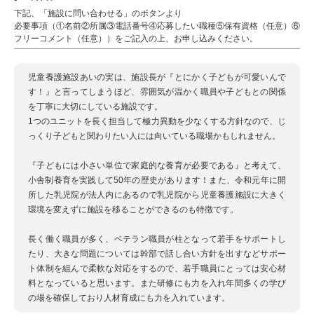
下記、「施設に問い合わせる」のボタンより
必要事項（①名前②所属③電話番号④応募したい職種⑤保有資格（任意）⑥
フリーコメント（任意））をご記入の上、お申し込みください。
児童養護施設あいの実は、施設長が『とにかく子どもが可愛いんで
す！』と言ってしまうほど、雰囲気が温かく職員や子どもとの関係
を丁寧に大切にしている施設です。
1つのユニットを長く担当して極力異動を少なくする方針なので、じ
っくり子どもと関わりたい人には向いている職場かもしれません。
『子どもには小さい単位で家庭的な養育が必要である』と考えて、
小舎制養育を実践して50年の歴史があります！また、令和元年に開
所した乳児院が法人内にあるので乳児院から児童養護施設に大きく
環境を変えずに施設を移ることができるのも特徴です。
長く働く職員が多く、ベテラン職員が柱となって若手をサポートし
たり、大きな問題については幹部で話し合い方針を出すなどサポー
ト体制を組んで柔軟な対応をするので、若手職員にとっては安心材
料となっていると思います。また研修にも力を入れ年間多くの学び
の場を確保しており人材育成にも力を入れています。