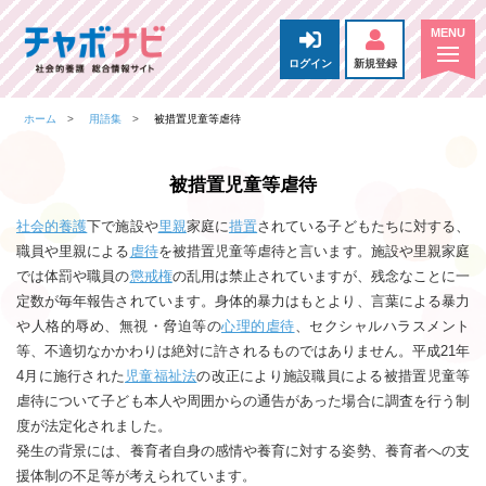
ログイン
新規登録
ホーム
用語集
被措置児童等虐待
被措置児童等虐待
社会的養護
下で施設や
里親
家庭に
措置
されている子どもたちに対する、
職員や里親による
虐待
を被措置児童等虐待と言います。施設や里親家庭
では体罰や職員の
懲戒権
の乱用は禁止されていますが、残念なことに一
定数が毎年報告されています。身体的暴力はもとより、言葉による暴力
や人格的辱め、無視・脅迫等の
心理的虐待
、セクシャルハラスメント
等、不適切なかかわりは絶対に許されるものではありません。平成21年
4月に施行された
児童福祉法
の改正により施設職員による被措置児童等
虐待について子ども本人や周囲からの通告があった場合に調査を行う制
度が法定化されました。
発生の背景には、養育者自身の感情や養育に対する姿勢、養育者への支
援体制の不足等が考えられています。