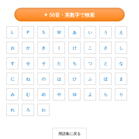
50音・英数字で検索
L
P
S
W
あ
い
う
え
お
か
き
く
け
こ
さ
し
す
せ
そ
た
ち
つ
と
な
に
ね
の
は
ひ
ふ
ほ
ま
み
む
め
や
ゆ
よ
ら
り
れ
ろ
わ
用語集に戻る