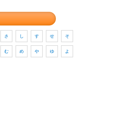
さ
し
す
せ
そ
む
め
や
ゆ
よ