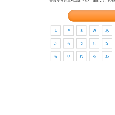
警察から児童相談所への「面前DV」の
L
P
S
W
あ
た
ち
つ
と
な
ら
り
れ
ろ
わ