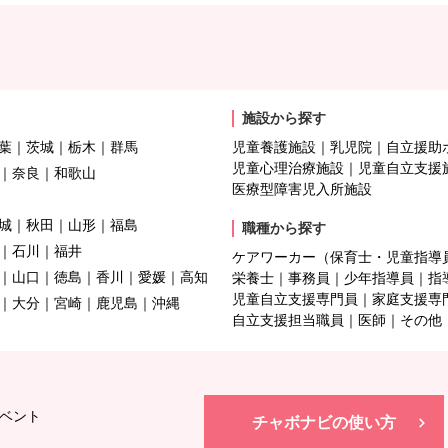
施設から探す
葉
茨城
栃木
群馬
児童養護施設
乳児院
自立援助
児童心理治療施設
児童自立支援
奈良
和歌山
医療型障害児入所施設
城
秋田
山形
福島
職種から探す
石川
福井
ケアワーカー（保育士・児童指導
山口
徳島
香川
愛媛
高知
栄養士
事務員
少年指導員
指
児童自立支援専門員
家庭支援専
大分
宮崎
鹿児島
沖縄
自立支援担当職員
医師
その他
ベント
チャボナビの使い方