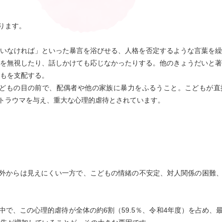
ります。
えいなければ」といった暴言を浴びせる、人格を否定するような言葉を
在を無視したり、話しかけても応じなかったりする。他のきょうだいと
どもを支配する。
こどもの目の前で、配偶者や他の家族に暴力をふるうこと。こどもが
トラウマを与え、重大な心理的虐待とされています。
外からは見えにくい一方で、こどもの情緒の不安定、対人関係の困難
中で、この心理的虐待が全体の約6割（59.5％、令和4年度）を占め、