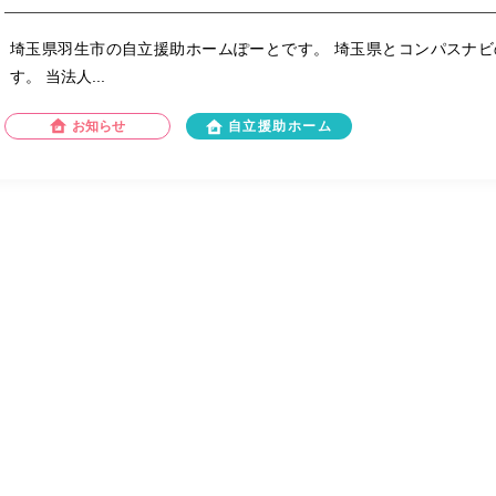
埼玉県羽生市の自立援助ホームぽーとです。 埼玉県とコンパスナ
す。 当法人...
お知らせ
自立援助ホーム
長田こどもホーム(兵庫県の児童養護施設)
ドクターイエロー！
ドクターイエローが新神戸駅に来る！という情報を聞きつけ新幹線
ってきました。...
施設内行事
児童養護施設