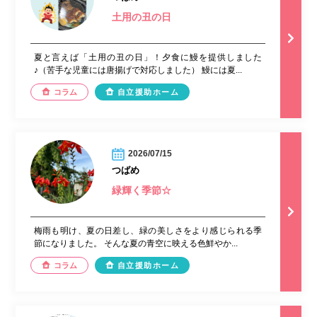
土用の丑の日
夏と言えば「土用の丑の日」！夕食に鰻を提供しました
♪（苦手な児童には唐揚げで対応しました） 鰻には夏...
コラム
自立援助ホーム
2026/07/15
つばめ
緑輝く季節☆
梅雨も明け、夏の日差し、緑の美しさをより感じられる季
節になりました。 そんな夏の青空に映える色鮮やか...
コラム
自立援助ホーム