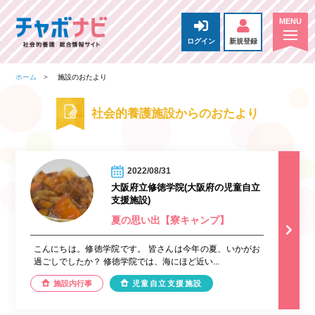
ログイン
新規登録
ホーム
施設のおたより
社会的養護施設からのおたより
2022/08/31
大阪府立修徳学院(大阪府の児童自立
支援施設)
夏の思い出【寮キャンプ】
こんにちは。修徳学院です。 皆さんは今年の夏、いかがお
過ごしでしたか？ 修徳学院では、海にほど近い...
施設内行事
児童自立支援施設