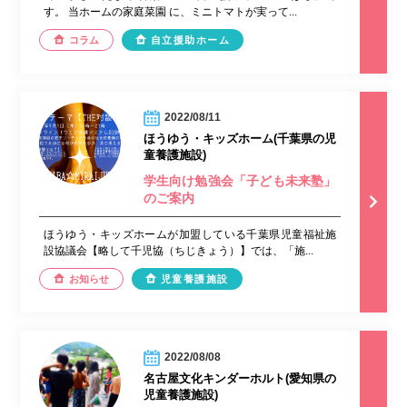
す。 当ホームの家庭菜園 に、ミニトマトが実って...
コラム
自立援助ホーム
2022/08/11
ほうゆう・キッズホーム(千葉県の児
童養護施設)
学生向け勉強会「子ども未来塾」
のご案内
ほうゆう・キッズホームが加盟している千葉県児童福祉施
設協議会【略して千児協（ちじきょう）】では、「施...
お知らせ
児童養護施設
2022/08/08
名古屋文化キンダーホルト(愛知県の
児童養護施設)