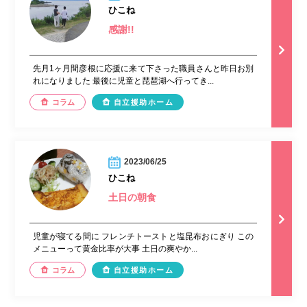
ひこね
感謝!!
先月1ヶ月間彦根に応援に来て下さった職員さんと昨日お別
れになりました 最後に児童と琵琶湖へ行ってき...
コラム
自立援助ホーム
2023/06/25
ひこね
土日の朝食
児童が寝てる間に フレンチトーストと塩昆布おにぎり この
メニューって黄金比率が大事 土日の爽やか...
コラム
自立援助ホーム