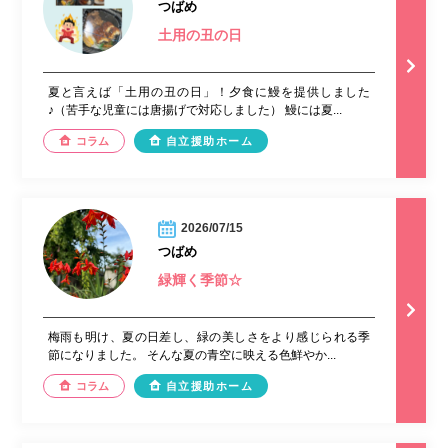
つばめ
土用の丑の日
夏と言えば「土用の丑の日」！夕食に鰻を提供しました
♪（苦手な児童には唐揚げで対応しました） 鰻には夏...
コラム
自立援助ホーム
2026/07/15
つばめ
緑輝く季節☆
梅雨も明け、夏の日差し、緑の美しさをより感じられる季
節になりました。 そんな夏の青空に映える色鮮やか...
コラム
自立援助ホーム