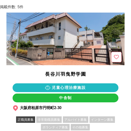
掲載件数: 5件
長谷川羽曳野学園
児童心理治療施設
中舎制
大阪府柏原市円明町2-30
正職員募集
非常勤職員募集
アルバイト募集
インターン募集
ボランティア募集
その他募集