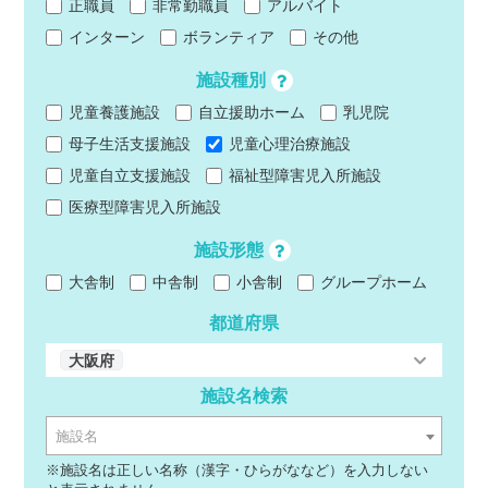
正職員
非常勤職員
アルバイト
インターン
ボランティア
その他
施設種別
児童養護施設
自立援助ホーム
乳児院
母子生活支援施設
児童心理治療施設
児童自立支援施設
福祉型障害児入所施設
医療型障害児入所施設
施設形態
大舎制
中舎制
小舎制
グループホーム
都道府県
大阪府
施設名検索
施設名
※施設名は正しい名称（漢字・ひらがななど）を入力しない