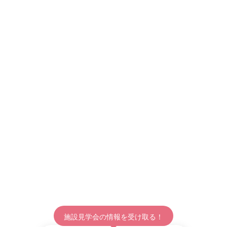
児童心理治療施設
中舎制
大阪府高槻市大字奈佐原955
正職員募集
非常勤職員募集
アルバイト募集
インターン募集
ボランティア募集
その他募集
施設見学会の情報を受け取る！