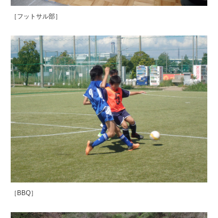
［フットサル部］
［BBQ］