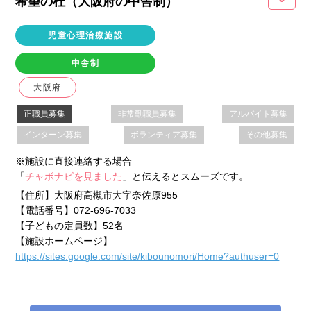
希望の杜（大阪府
の中舎制
）
児童心理治療施設
中舎制
大阪府
正職員募集
非常勤職員募集
アルバイト募集
インターン募集
ボランティア募集
その他募集
※施設に直接連絡する場合
「
チャボナビを見ました
」と伝えるとスムーズです。
【住所】
大阪府高槻市大字奈佐原955
【電話番号】
072-696-7033
【子どもの定員数】
52名
【施設ホームページ】
https://sites.google.com/site/kibounomori/Home?authuser=0