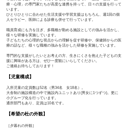
療・心理」の専門家たちが高度な連携を持って、日々の支援を行って
います。
ひとりひとりに合わせた生活支援や学習支援はもちろん、週1回の個
人セラピー、医師による診療も併せて行っています。
職員育成にも力を注ぎ、多職種が勤める施設としての強みを活かし、
様々な研修を実施しています。
子どもたちの心理的な視点からの理解を促す研修や、保健師からの医
療の話など、様々な職種の強みを活かした研修を実施しています。
専門的な支援がしたいとお考えの方、生きにくさを抱えた子どもの支
援に興味がある方は、ぜひ一度観にいらしてください。
ご連絡お待ちしております！
【児童構成】
入所児童の定員数は52名（男34名 女18名）。
大舎制の施設構造の中で施設内ユニットあり(男女に1つずつ)。更に
小グループ化を行っています。
通所部門もあり、定員は10名です。
【希望の杜の外観】
［夕暮れの外観］