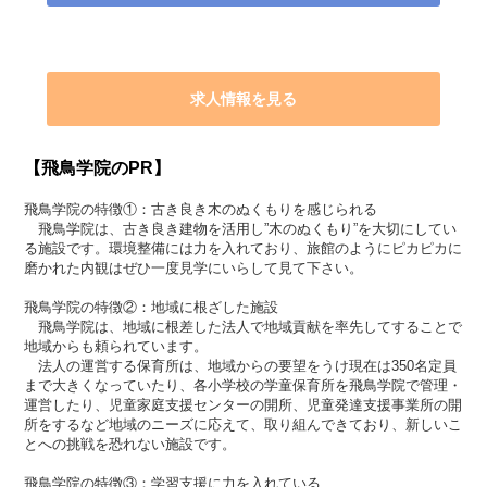
求人情報を見る
【飛鳥学院のPR】
飛鳥学院の特徴①：古き良き木のぬくもりを感じられる
飛鳥学院は、古き良き建物を活用し”木のぬくもり”を大切にしてい
る施設です。環境整備には力を入れており、旅館のようにピカピカに
磨かれた内観はぜひ一度見学にいらして見て下さい。
飛鳥学院の特徴②：地域に根ざした施設
飛鳥学院は、地域に根差した法人で地域貢献を率先してすることで
地域からも頼られています。
法人の運営する保育所は、地域からの要望をうけ現在は350名定員
まで大きくなっていたり、各小学校の学童保育所を飛鳥学院で管理・
運営したり、児童家庭支援センターの開所、児童発達支援事業所の開
所をするなど地域のニーズに応えて、取り組んできており、新しいこ
とへの挑戦を恐れない施設です。
飛鳥学院の特徴③：学習支援に力を入れている