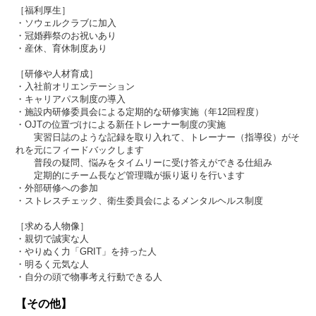
［福利厚生］
・ソウェルクラブに加入
・冠婚葬祭のお祝いあり
・産休、育休制度あり
［研修や人材育成］
・入社前オリエンテーション
・キャリアパス制度の導入
・施設内研修委員会による定期的な研修実施（年12回程度）
・OJTの位置づけによる新任トレーナー制度の実施
実習日誌のような記録を取り入れて、トレーナー（指導役）がそ
れを元にフィードバックします
普段の疑問、悩みをタイムリーに受け答えができる仕組み
定期的にチーム長など管理職が振り返りを行います
・外部研修への参加
・ストレスチェック、衛生委員会によるメンタルヘルス制度
［求める人物像］
・親切で誠実な人
・やりぬく力「GRIT」を持った人
・明るく元気な人
・自分の頭で物事考え行動できる人
【その他】