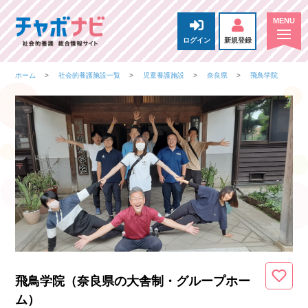
ログイン
新規登録
ホーム
社会的養護施設一覧
児童養護施設
奈良県
飛鳥学院
飛鳥学院（奈良県
の大舎制・グループホー
ム
）