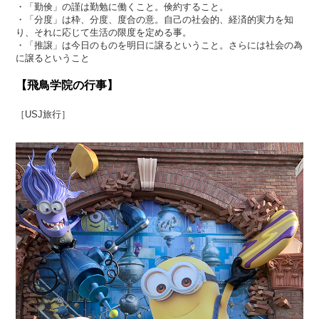
・「勤倹」の謹は勤勉に働くこと。倹約すること。
・「分度」は枠、分度、度合の意。自己の社会的、経済的実力を知
り、それに応じて生活の限度を定める事。
・「推譲」は今日のものを明日に譲るということ。さらには社会の為
に譲るということ
【飛鳥学院の行事】
［USJ旅行］