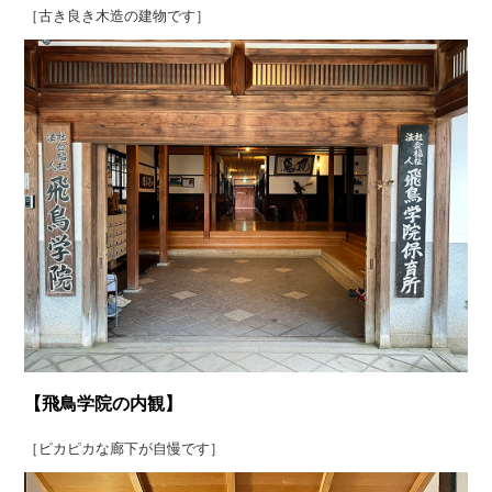
［古き良き木造の建物です］
【飛鳥学院の内観】
［ピカピカな廊下が自慢です］