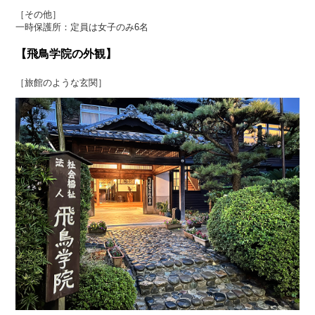
［その他］
一時保護所：定員は女子のみ6名
【飛鳥学院の外観】
［旅館のような玄関］