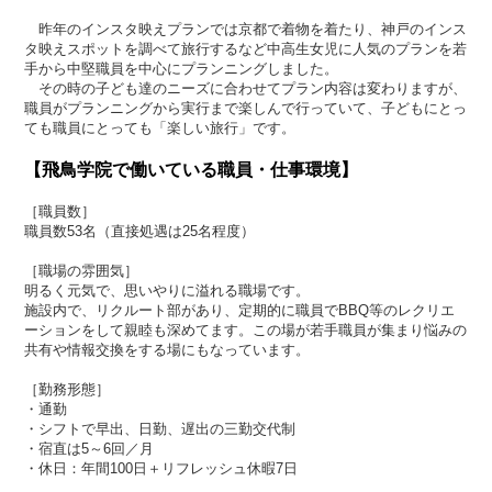
昨年のインスタ映えプランでは京都で着物を着たり、神戸のインス
タ映えスポットを調べて旅行するなど中高生女児に人気のプランを若
手から中堅職員を中心にプランニングしました。
その時の子ども達のニーズに合わせてプラン内容は変わりますが、
職員がプランニングから実行まで楽しんで行っていて、子どもにとっ
ても職員にとっても「楽しい旅行」です。
【飛鳥学院で働いている職員・仕事環境】
［職員数］
職員数53名（直接処遇は25名程度）
［職場の雰囲気］
明るく元気で、思いやりに溢れる職場です。
施設内で、リクルート部があり、定期的に職員でBBQ等のレクリエ
ーションをして親睦も深めてます。この場が若手職員が集まり悩みの
共有や情報交換をする場にもなっています。
［勤務形態］
・通勤
・シフトで早出、日勤、遅出の三勤交代制
・宿直は5～6回／月
・休日：年間100日＋リフレッシュ休暇7日