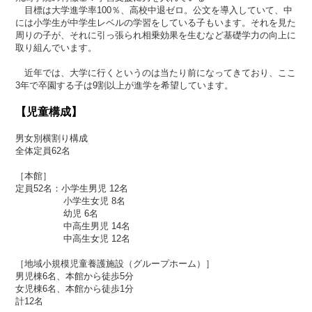
目標は大学進学率100％、高校中退ゼロ。公文を導入していて、中
には小学生が中学生レベルの学習をしている子もいます。それを見た
周りの子が、それに引っ張られ相乗効果を生むなど基礎学力の向上に
取り組んでいます。
近年では、大学に行くというのは当たり前になってきており、ここ
3年で卒園する子は9割以上が進学を希望しています。
【児童構成】
男女別横割り構成
全体定員62名
［本館］
定員52名：小学生男児 12名
小学生女児 8名
幼児 6名
中高生男児 14名
中高生女児 12名
［地域小規模児童養護施設（グループホーム）］
男児棟6名、本館から徒歩5分
女児棟6名、本館から徒歩1分
計12名