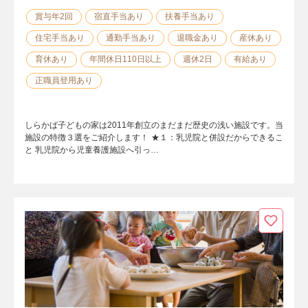
賞与年2回
宿直手当あり
扶養手当あり
住宅手当あり
通勤手当あり
退職金あり
産休あり
育休あり
年間休日110日以上
週休2日
有給あり
正職員登用あり
しらかば子どもの家は2011年創立のまだまだ歴史の浅い施設です。当
施設の特徴３選をご紹介します！ ★１：乳児院と併設だからできるこ
と 乳児院から児童養護施設へ引っ…