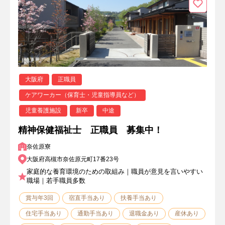
大阪府
正職員
ケアワーカー（保育士・児童指導員など）
児童養護施設
新卒
中途
精神保健福祉士 正職員 募集中！
奈佐原寮
大阪府高槻市奈佐原元町17番23号
家庭的な養育環境のための取組み｜職員が意見を言いやすい
職場｜若手職員多数
賞与年3回
宿直手当あり
扶養手当あり
住宅手当あり
通勤手当あり
退職金あり
産休あり