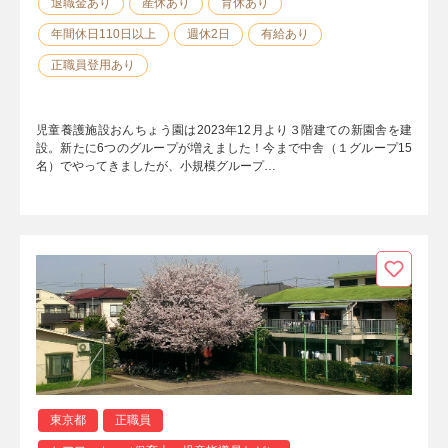
退職金あり
産休あり
育休あり
年間休日110日以上
週休2日
有給あり
正職員登用あり
児童養護施設おんちょう園は2023年12月より３階建ての新園舎を建
設。新たに6つのグループが増えました！今まで中舎（１グループ15
名）でやってきましたが、小規模グループ…
東京都
正職員