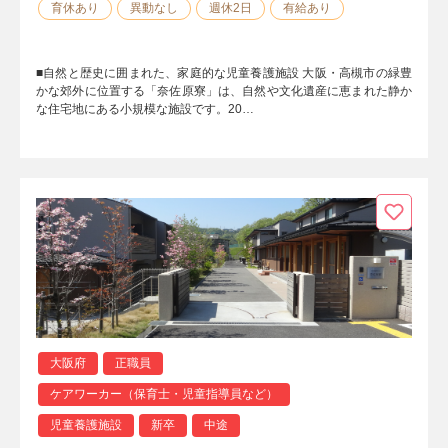
育休あり
異動なし
週休2日
有給あり
■自然と歴史に囲まれた、家庭的な児童養護施設 大阪・高槻市の緑豊
かな郊外に位置する「奈佐原寮」は、自然や文化遺産に恵まれた静か
な住宅地にある小規模な施設です。20…
大阪府
正職員
ケアワーカー（保育士・児童指導員など）
児童養護施設
新卒
中途