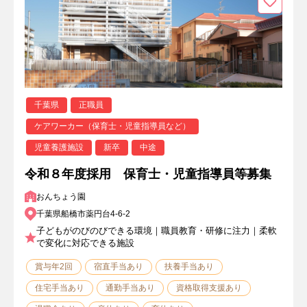
千葉県
正職員
ケアワーカー（保育士・児童指導員など）
児童養護施設
新卒
中途
令和８年度採用 保育士・児童指導員等募集
おんちょう園
千葉県船橋市薬円台4-6-2
子どもがのびのびできる環境｜職員教育・研修に注力｜柔軟
で変化に対応できる施設
賞与年2回
宿直手当あり
扶養手当あり
住宅手当あり
通勤手当あり
資格取得支援あり