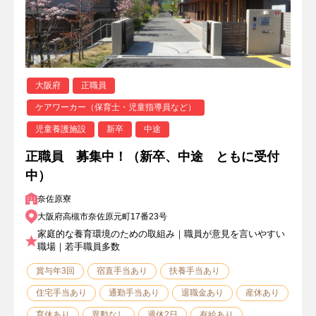
大阪府
正職員
ケアワーカー（保育士・児童指導員など）
児童養護施設
新卒
中途
正職員 募集中！（新卒、中途 ともに受付
中）
奈佐原寮
大阪府高槻市奈佐原元町17番23号
家庭的な養育環境のための取組み｜職員が意見を言いやすい
職場｜若手職員多数
賞与年3回
宿直手当あり
扶養手当あり
住宅手当あり
通勤手当あり
退職金あり
産休あり
育休あり
異動なし
週休2日
有給あり