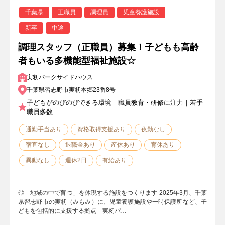
千葉県
正職員
調理員
児童養護施設
新卒
中途
調理スタッフ（正職員）募集！子どもも高齢
者もいる多機能型福祉施設☆
実籾パークサイドハウス
千葉県習志野市実籾本郷23番8号
子どもがのびのびできる環境｜職員教育・研修に注力｜若手
職員多数
通勤手当あり
資格取得支援あり
夜勤なし
宿直なし
退職金あり
産休あり
育休あり
異動なし
週休2日
有給あり
◎「地域の中で育つ」を体現する施設をつくります 2025年3⽉、千葉
県習志野市の実籾（みもみ）に、児童養護施設や一時保護所など、子
どもを包括的に支援する拠点「実籾パ…