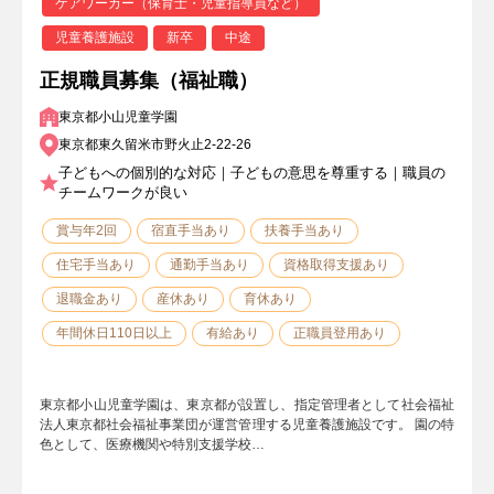
ケアワーカー（保育士・児童指導員など）
児童養護施設
新卒
中途
正規職員募集（福祉職）
東京都小山児童学園
東京都東久留米市野火止2-22-26
子どもへの個別的な対応｜子どもの意思を尊重する｜職員の
チームワークが良い
賞与年2回
宿直手当あり
扶養手当あり
住宅手当あり
通勤手当あり
資格取得支援あり
退職金あり
産休あり
育休あり
年間休日110日以上
有給あり
正職員登用あり
東京都小山児童学園は、東京都が設置し、指定管理者として社会福祉
法人東京都社会福祉事業団が運営管理する児童養護施設です。 園の特
色として、医療機関や特別支援学校…