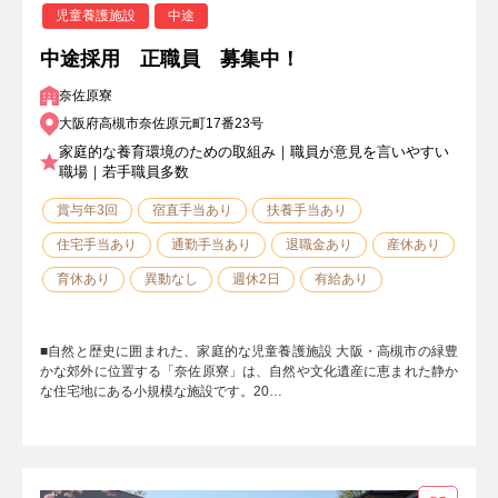
児童養護施設
中途
中途採用 正職員 募集中！
奈佐原寮
大阪府高槻市奈佐原元町17番23号
家庭的な養育環境のための取組み｜職員が意見を言いやすい
職場｜若手職員多数
賞与年3回
宿直手当あり
扶養手当あり
住宅手当あり
通勤手当あり
退職金あり
産休あり
育休あり
異動なし
週休2日
有給あり
■自然と歴史に囲まれた、家庭的な児童養護施設 大阪・高槻市の緑豊
かな郊外に位置する「奈佐原寮」は、自然や文化遺産に恵まれた静か
な住宅地にある小規模な施設です。20…