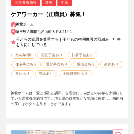
児童養護施設
新卒
中途
ケアワーカー（正職員）募集！
神愛ホーム
埼玉県入間郡毛呂山町大谷木214-1
子どもの意思を尊重する｜子どもの権利擁護の取組み｜行事
を大切にしている
賞与年2回
宿直手当あり
扶養手当あり
住宅手当あり
通勤手当あり
退職金あり
産休あり
育休あり
有給あり
正職員登用あり
神愛ホームは「愛と感謝と調和」を理念に、自然との共存を大切にし
ている児童養護施設です。埼玉県の自然豊かな地域に位置し、梅雨時
の夜にはホタルを見ることができます…