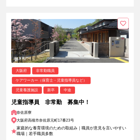
大阪府
非常勤職員
ケアワーカー（保育士・児童指導員など）
児童養護施設
新卒
中途
児童指導員 非常勤 募集中！
奈佐原寮
大阪府高槻市奈佐原元町17番23号
家庭的な養育環境のための取組み｜職員が意見を言いやすい
職場｜若手職員多数