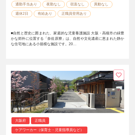
通勤手当あり
夜勤なし
宿直なし
異動なし
週休2日
有給あり
正職員登用あり
■自然と歴史に囲まれた、家庭的な児童養護施設 大阪・高槻市の緑豊
かな郊外に位置する「奈佐原寮」は、自然や文化遺産に恵まれた静か
な住宅地にある小規模な施設です。20…
大阪府
正職員
ケアワーカー（保育士・児童指導員など）