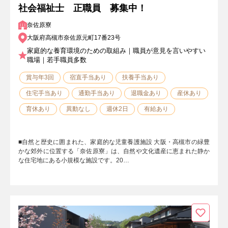
社会福祉士 正職員 募集中！
奈佐原寮
大阪府高槻市奈佐原元町17番23号
家庭的な養育環境のための取組み｜職員が意見を言いやすい
職場｜若手職員多数
賞与年3回
宿直手当あり
扶養手当あり
住宅手当あり
通勤手当あり
退職金あり
産休あり
育休あり
異動なし
週休2日
有給あり
■自然と歴史に囲まれた、家庭的な児童養護施設 大阪・高槻市の緑豊
かな郊外に位置する「奈佐原寮」は、自然や文化遺産に恵まれた静か
な住宅地にある小規模な施設です。20…